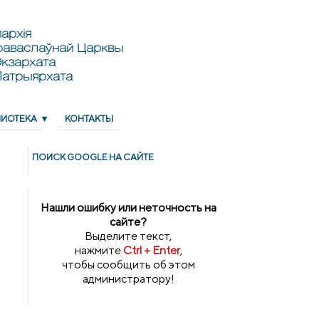
архія
раваслаўнай Царквы
кзархата
Патрыярхата
ЛИОТЕКА
КОНТАКТЫ
ПОИСК GOОGLE НА САЙТЕ
Нашли ошибку или неточность на
сайте?
Выделите текст,
нажмите
Ctrl + Enter
,
чтобы сообщить об этом
администратору!