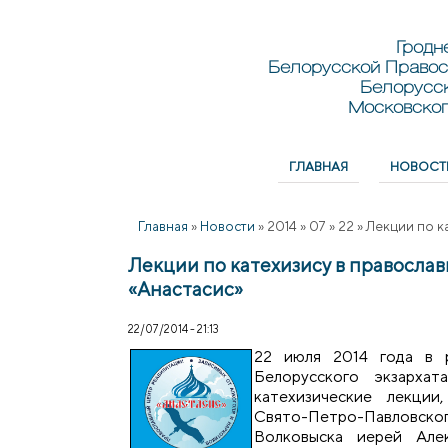
Перейти к основному содержанию
Skip to search
Гродн
Белорусской Правос
Белорусс
Московског
ГЛАВНАЯ
НОВОСТ
Главное меню
Главная
»
Новости
»
2014
»
07
»
22
»
Лекции по к
Лекции по катехизису в правосл
«Анастасис»
22/07/2014 - 21:13
22 июля 2014 года в 
Белорусского экзархат
катехизические лекции
Свято-Петро-Павло
Волковыска иерей Але