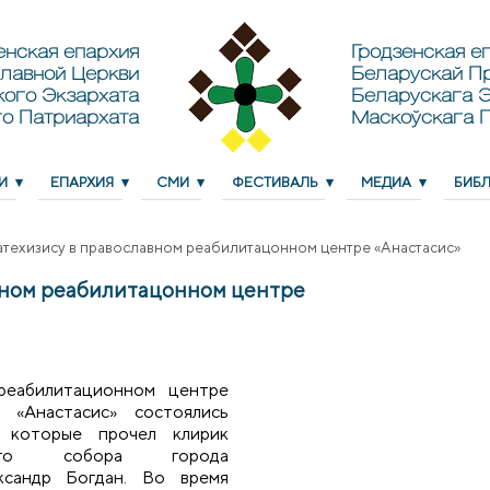
енская епархия
Гродзенская еп
лавной Церкви
Беларускай П
кого Экзархата
Беларускага Э
о Патриархата
Маскоўскага 
И
ЕПАРХИЯ
СМИ
ФЕСТИВАЛЬ
МЕДИА
БИБ
атехизису в православном реабилитацонном центре «Анастасис»
авном реабилитацонном центре
реабилитационном центре
а «Анастасис» состоялись
, которые прочел клирик
вского собора города
ксандр Богдан. Во время