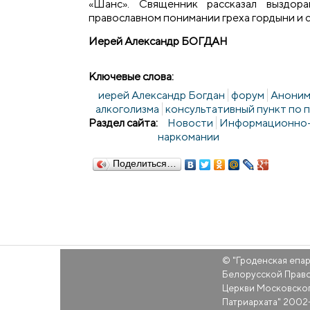
«Шанс». Священник рассказал выздор
православном понимании греха гордыни и 
Иерей Александр БОГДАН
Ключевые слова:
иерей Александр Богдан
форум
Аноним
алкоголизма
консультативный пункт по 
Раздел сайта:
Новости
Информационно-к
наркомании
Поделиться…
© "
Гроденская епа
Белорусской Прав
Церкви Московско
Патриархата
" 2002