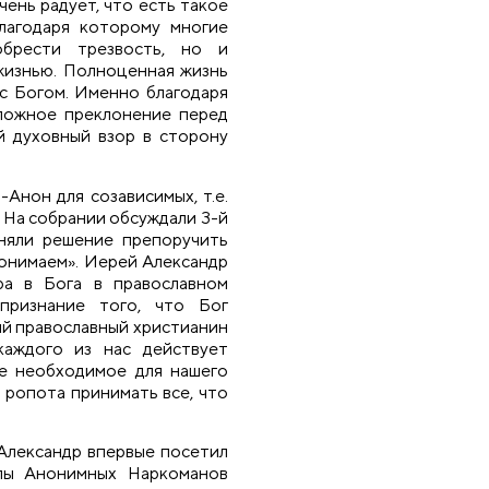
ень радует, что есть такое
лагодаря которому многие
брести трезвость, но и
жизнью. Полноценная жизнь
 с Богом. Именно благодаря
 ложное преклонение перед
й духовный взор в сторону
Анон для созависимых, т.е.
 На собрании обсуждали 3-й
няли решение препоручить
 понимаем». Иерей Александр
ера в Бога в православном
признание того, что Бог
ый православный христианин
каждого из нас действует
се необходимое для нашего
 ропота принимать все, что
Александр впервые посетил
пы Анонимных Наркоманов