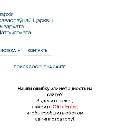
архія
раваслаўнай Царквы
кзархата
Патрыярхата
ЛИОТЕКА
КОНТАКТЫ
ПОИСК GOОGLE НА САЙТЕ
Нашли ошибку или неточность на
сайте?
Выделите текст,
нажмите
Ctrl + Enter
,
чтобы сообщить об этом
администратору!