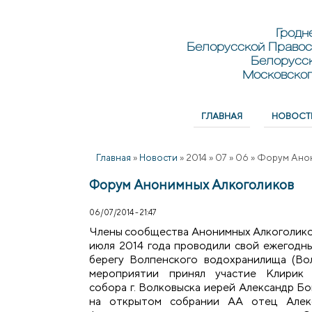
Перейти к основному содержанию
Skip to search
Гродн
Белорусской Правос
Белорусс
Московског
ГЛАВНАЯ
НОВОСТ
Главное меню
Главная
»
Новости
»
2014
»
07
»
06
»
Форум Ано
Форум Анонимных Алкоголиков
06/07/2014 - 21:47
Члены сообщества Анонимных Алкоголиков
июля 2014 года проводили свой ежегодны
берегу Волпенского водохранилища (Во
мероприятии принял участие Клирик 
собора г. Волковыска иерей Александр Бо
на открытом собрании АА отец Алек