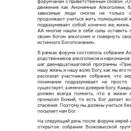
форумчанам с приветственным словом. «Оч
движение как Анонимные Алкоголики, б
зависимые люди смогли не только о
продолжают учиться жить полноценной 
подразумевает собой, конечно же, жизнь
АА многие нашли в себе силы оставить
своим богом алкоголем и повернуть сво
истинного Богопознания».
В рамках форума состоялось собрание Ал-
родственников алкоголиков и наркоманов.
шаг двенадцатишаговой программы «При
нашу жизнь и нашу волю Богу, как мы его
рассказал участникам собрания, что в
понимании подразумевает не просто 
существует, а именно доверие Богу. Кажд
должен всегда помнить, что в жизни 
промысел Божий, то есть Бог делает в
спасения. Поэтому мы должны учиться без
посылает нам Бог.
На следующий день после форума иерей 
открытое собрание Волковысской груп