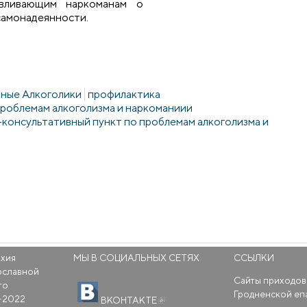
авливающим наркоманам о
самонадеянности.
ные Алкоголики
профилактика
проблемам алкоголизма и наркоманиии
онсультативный пункт по проблемам алкоголизма и
рхия
МЫ В СОЦИАЛЬНЫХ СЕТЯХ
ССЫЛКИ
ославной
Сайты приходов
го
(внешняя ссылка)
Гродненской еп
-2022
ВКОНТАКТЕ