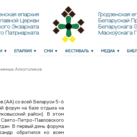
енская епархия
Гродзенская еп
лавной Церкви
Беларускай П
кого Экзархата
Беларускага Э
о Патриархата
Маскоўскага 
И
ЕПАРХИЯ
СМИ
ФЕСТИВАЛЬ
МЕДИА
БИБ
нимных Алкоголиков
 (АА) со всей Беларуси 5-6
й форум на базе отдыха на
лковысский район). В этом
Свято-Петро-Павловского
гдан. В первый день форума
сандр обратился ко всем