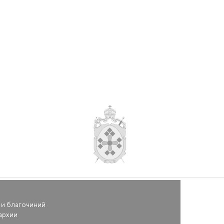
 и благочиний
архии