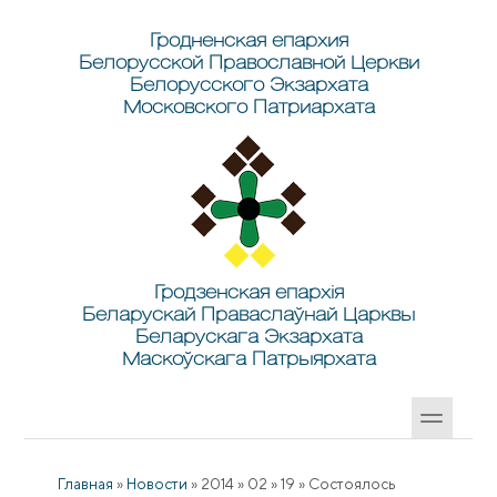
Перейти к основному содержанию
Skip to search
Гродненская епархия
Белорусской Православной Церкви
Белорусского Экзархата
Московского Патриархата
Гродзенская епархія
Беларускай Праваслаўнай Царквы
Беларускага Экзархата
Маскоўскага Патрыярхата
Главная
»
Новости
»
2014
»
02
»
19
»
Состоялось