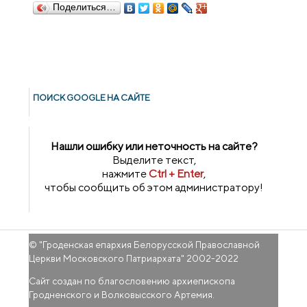
Поделиться…
ПОИСК GOОGLE НА САЙТЕ
Нашли ошибку или неточность на сайте?
Выделите текст,
нажмите
Ctrl + Enter
,
чтобы сообщить об этом администратору!
© "
Гроденская епархия Белорусской Православной
Церкви Московского Патриархата
" 2002-2022
Сайт создан по благословению архиепископа
Гродненского и Волковысского Артемия.