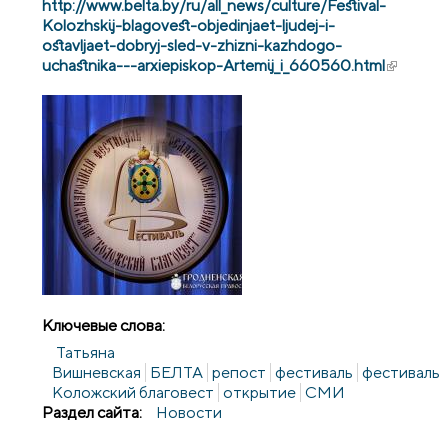
http://www.belta.by/ru/all_news/culture/Festival-
Kolozhskij-blagovest-objedinjaet-ljudej-i-
ostavljaet-dobryj-sled-v-zhizni-kazhdogo-
uchastnika---arxiepiskop-Artemij_i_660560.html
(внешня
ссылка)
Ключевые слова:
Татьяна
Вишневская
БЕЛТА
репост
фестиваль
фестиваль
Коложский благовест
открытие
СМИ
Раздел сайта:
Новости