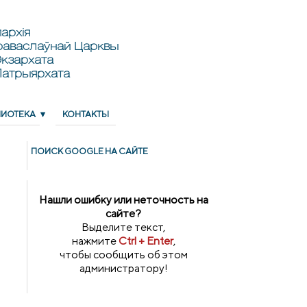
архія
раваслаўнай Царквы
кзархата
Патрыярхата
ЛИОТЕКА
КОНТАКТЫ
ПОИСК GOОGLE НА САЙТЕ
Нашли ошибку или неточность на
сайте?
Выделите текст,
нажмите
Ctrl + Enter
,
чтобы сообщить об этом
администратору!