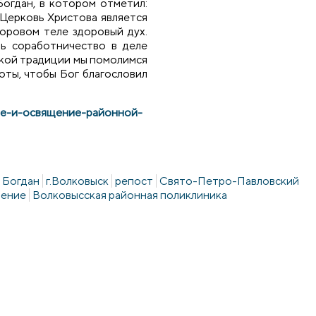
огдан, в котором отметил:
 Церковь Христова является
доровом теле здоровый дух.
ть соработничество в деле
ской традиции мы помолимся
оты, чтобы Бог благословил
ытие-и-освящение-районной-
 Богдан
г.Волковыск
репост
Свято-Петро-Павловский
щение
Волковысская районная поликлиника