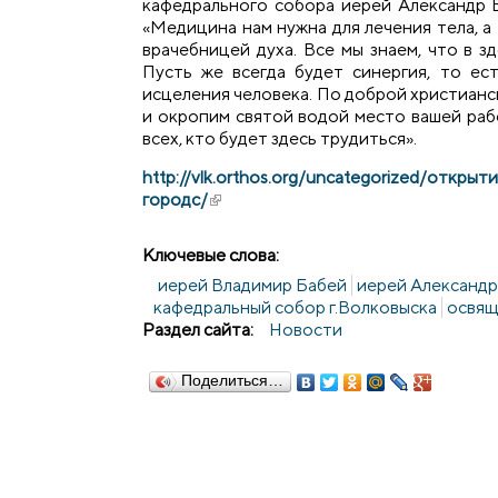
кафедрального собора иерей Александр Б
«Медицина нам нужна для лечения тела, а
врачебницей духа. Все мы знаем, что в з
Пусть же всегда будет синергия, то ес
исцеления человека. По доброй христиан
и окропим святой водой место вашей раб
всех, кто будет здесь трудиться».
http://vlk.orthos.org/uncategorized/откр
городс/
(внешняя ссылка)
Ключевые слова:
иерей Владимир Бабей
иерей Александр
кафедральный собор г.Волковыска
освя
Раздел сайта:
Новости
Поделиться…