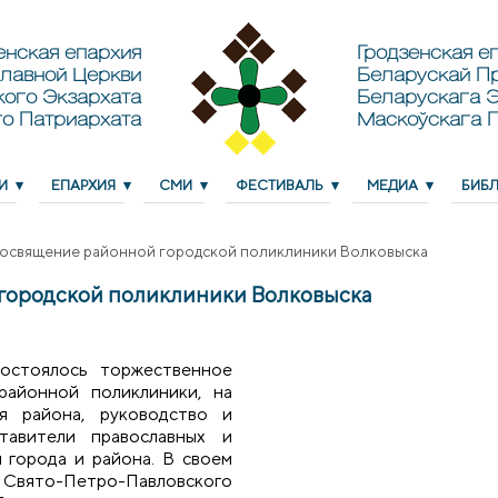
енская епархия
Гродзенская еп
лавной Церкви
Беларускай П
кого Экзархата
Беларускага Э
о Патриархата
Маскоўскага 
И
ЕПАРХИЯ
СМИ
ФЕСТИВАЛЬ
МЕДИА
БИБ
 освящение районной городской поликлиники Волковыска
городской поликлиники Волковыска
остоялось торжественное
айонной поликлиники, на
я района, руководство и
тавители православных и
 города и района. В своем
ято-Петро-Павловского