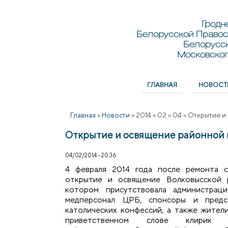
Перейти к основному содержанию
Skip to search
Гродн
Белорусской Правос
Белорусс
Московског
ГЛАВНАЯ
НОВОСТ
Главное меню
Главная
»
Новости
»
2014
»
02
»
04
»
Открытие и
Открытие и освящение районной 
04/02/2014 - 20:36
4 февраля 2014 года после ремонта с
открытие и освящение Волковысской р
котором присутствовала администраци
медперсонал ЦРБ, спонсоры и предс
католических конфессий, а также жители
приветственном слове клирик Св