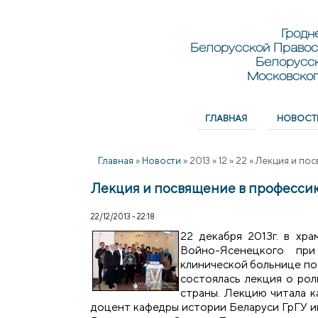
Перейти к основному содержанию
Skip to search
Гродн
Белорусской Правос
Белорусс
Московског
ГЛАВНАЯ
НОВОСТ
Главное меню
Главная
»
Новости
»
2013
»
12
»
22
»
Лекция и пос
Лекция и посвящение в профессию
22/12/2013 - 22:18
22 декабря 2013г. в хра
Войно-Ясенецкого при
клинической больнице по
состоялась лекция о ро
страны. Лекцию читала к
доцент кафедры истории Беларуси ГрГУ и