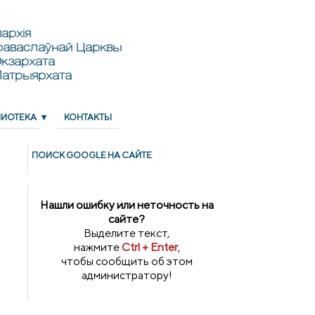
архія
раваслаўнай Царквы
кзархата
Патрыярхата
ЛИОТЕКА
КОНТАКТЫ
ПОИСК GOОGLE НА САЙТЕ
Нашли ошибку или неточность на
сайте?
Выделите текст,
нажмите
Ctrl + Enter
,
чтобы сообщить об этом
администратору!