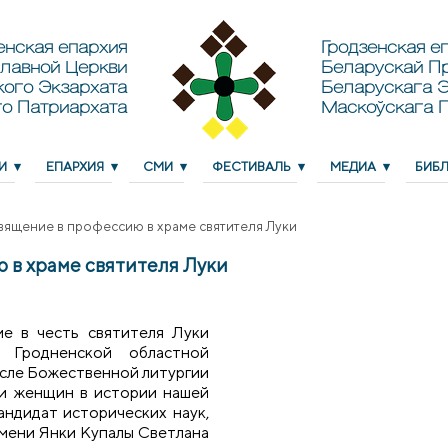
енская епархия
Гродзенская еп
лавной Церкви
Беларускай П
кого Экзархата
Беларускага Э
о Патриархата
Маскоўскага 
И
ЕПАРХИЯ
СМИ
ФЕСТИВАЛЬ
МЕДИА
БИБ
вящение в профессию в храме святителя Луки
 в храме святителя Луки
ме в честь святителя Луки
 Гродненской областной
сле Божественной литургии
ли женщин в истории нашей
андидат исторических наук,
мени Янки Купалы Светлана