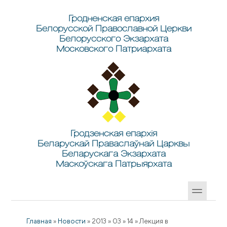
Перейти к основному содержанию
Skip to search
Гродненская епархия
Белорусской Православной Церкви
Белорусского Экзархата
Московского Патриархата
Гродзенская епархія
Беларускай Праваслаўнай Царквы
Беларускага Экзархата
Маскоўскага Патрыярхата
Главная
»
Новости
»
2013
»
03
»
14
»
Лекция в