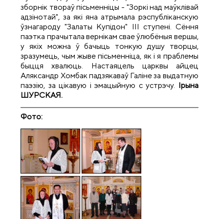
зборнік твораў пісьменніцы - "Зоркі над маўклівай
адзінотай", за які яна атрымала рэспубліканскую
ўзнагароду "Залаты Купідон" III ступені. Сёння
паэтка прачытала вернікам свае ўлюбёныя вершы,
у якіх можна ў бачыць тонкую душу творцы,
зразумець, чым жыве пісьменніца, як і я праблемы
быцця хвалюць. Настаяцель царквы айцец
Аляксандр Хомбак падзякаваў Галіне за выдатную
паэзію, за цікавую і эмацыйную с устрэчу.
Iрына
ШУРСКАЯ.
Фото: