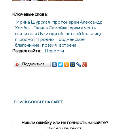
Ключевые слова:
Ирина Шурская
протоиерей Александр
Хомбак
Галина Самойла
храм в честь
святителя Луки при областной больнице
г.Гродно
г.Гродно
Гродненское
благочиние
поэзия
встреча
Раздел сайта:
Новости
Поделиться…
ПОИСК GOОGLE НА САЙТЕ
Нашли ошибку или неточность на сайте?
Выделите текст,