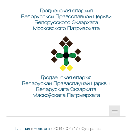
Перейти к основному содержанию
Skip to search
Гродненская епархия
Белорусской Православной Церкви
Белорусского Экзархата
Московского Патриархата
Гродзенская епархія
Беларускай Праваслаўнай Царквы
Беларускага Экзархата
Маскоўскага Патрыярхата
Главная
»
Новости
»
2013
»
02
»
17
»
Сустрэча з