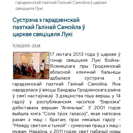
гарадзенскай паэткай Галінай Самойла ў царкве
свяціцеля Лукі
Сустрэча з гарадзенскай
паэткай Галінай Самойла ў
царкве свяціцеля Лукі
17/02/2013 - 23:28
17 лютага 2013 года ў царкве ў
гонар свяціцеля Лукі Война-
Ясянецкага пры Гродзенскай
абласной клінічнай бальніцы
адбылася сустрэча з
гарадзенскай паэткай Галінай Самойла. Яна
нарадзілася ў вёсцы Бандары Гродзенскага раёна
ў сям'і настаўнікаў. З дзяцінства піша вершы, у 14
гадоў у рэспубліканскім часопісе "Бярозка"
дэбютавала вершам "Агеньчык". У 2001 годзе
выйшла кніга "Сола трох галасоў", якая напісана
разам з маці і братам, праз некалькі гадоў -
"Между светом и тьмой" - сумесная праца з маці і
мужам. Нядаўна, у 2011 годзе, свет пабачыў новы