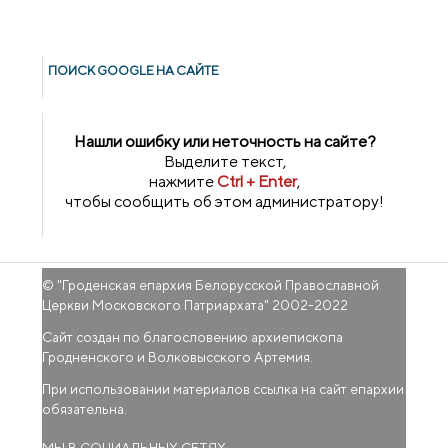
ПОИСК GOОGLE НА САЙТЕ
Нашли ошибку или неточность на сайте?
Выделите текст,
нажмите
Ctrl + Enter
,
чтобы сообщить об этом администратору!
© "
Гроденская епархия Белорусской Православной
Церкви Московского Патриархата
" 2002-2022
Сайт создан по благословению архиепископа
Гродненского и Волковысского Артемия.
При использовании материалов ссылка на сайт епархии
обязательна.