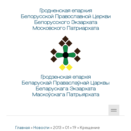
Перейти к основному содержанию
Skip to search
Гродненская епархия
Белорусской Православной Церкви
Белорусского Экзархата
Московского Патриархата
Гродзенская епархія
Беларускай Праваслаўнай Царквы
Беларускага Экзархата
Маскоўскага Патрыярхата
Главная
»
Новости
»
2013
»
01
»
19
»
Крещение