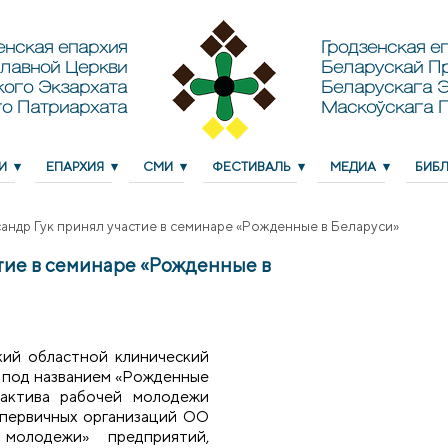
енская епархия
Гродзенская еп
лавной Церкви
Беларускай П
кого Экзархата
Беларускага Э
о Патриархата
Маскоўскага 
И
ЕПАРХИЯ
СМИ
ФЕСТИВАЛЬ
МЕДИА
БИБ
андр Гук принял участие в семинаре «Рожденные в Беларуси»
тие в семинаре «Рожденные в
ский областной клинический
 под названием «Рожденные
 актива рабочей молодежи
 первичных организаций ОО
 молодежи» предприятий,