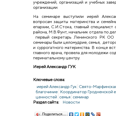
учреждений, организаций и учебных зав
организации.
На семинаре выступили иерей Алекса
вопросам защиты материнства и семейн
епархии, С.И.Стока, главный специалист
района, М.В.Фунт, начальник отдела по де
первый секретарь Ленинского РК ОО 
семинары были целомудрие, семья, детор
и суррогатного материнства. В конце вст
главного врача, провела для молодежи с
перинатальному центру.
Иерей Александр ГУК
Ключевые слова:
иерей Александр Гук
Свято-Марфинская
благочиние
Координатор Гродненской е
ценностей
семья
семинар
Раздел сайта:
Новости
Поделиться…