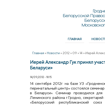
Перейти к основному содержанию
Skip to search
Гродн
Белорусской Правос
Белорусс
Московског
ГЛАВНАЯ
НОВОСТ
Главное меню
Главная
»
Новости
»
2012
»
09
»
14
»
Иерей Алекс
Иерей Александр Гук принял учас
Беларуси»
14/09/2012 - 18:15
14 сентября 2012г. на базе УЗ «Гроднен
перинатальный центр» состоялся семинар
в Беларуси». Семинар проводился для
Ленинского района г.Гродно, секретарей
«Белорусский республиканский союз