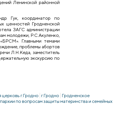
едений Ленинской районной
ндр Гук, координатор по
ых ценностей Гродненской
 отела ЗАГС администрации
лам молодежи, Р.С.Акуленко,
«БРСМ». Главными темами
ождение, проблемы абортов
речи Л.Н.Кеда, заместитель
одержательную экскурсию по
 церковь г.Гродно
г.Гродно
Гродненское
пархии по вопросам защиты материнства и семейных