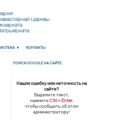
архія
раваслаўнай Царквы
кзархата
Патрыярхата
ЛИОТЕКА
КОНТАКТЫ
ПОИСК GOОGLE НА САЙТЕ
Нашли ошибку или неточность на
сайте?
Выделите текст,
нажмите
Ctrl + Enter
,
чтобы сообщить об этом
администратору!