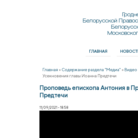
Перейти к основному содержанию
Skip to search
Гродн
Белорусской Правос
Белорусс
Московског
ГЛАВНАЯ
НОВОСТ
Главное меню
Главная
»
Содержание раздела "Медиа"
»
Видео
Усекновения главы Иоанна Предтечи
Проповедь епископа Антония в П
Предтечи
11/09/2021 - 18:58