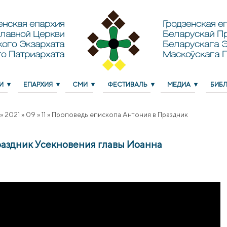
енская епархия
Гродзенская еп
лавной Церкви
Беларускай П
кого Экзархата
Беларускага Э
о Патриархата
Маскоўскага 
И
ЕПАРХИЯ
СМИ
ФЕСТИВАЛЬ
МЕДИА
БИБ
»
2021
»
09
»
11
»
Проповедь епископа Антония в Праздник
раздник Усекновения главы Иоанна