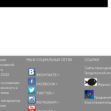
рхия
МЫ В СОЦИАЛЬНЫХ СЕТЯХ
ССЫЛКИ
ославной
Сайты приходов
го
(внешняя ссылка)
Гродненской еп
-2022
ВКОНТАКТЕ
(внешняя ссылка)
агословению
FACEBOOK
Журнал 
ненского и
(внешняя ссылка)
темия.
TWITTER
Гродненс
(внешняя ссылка)
 материалов
благотворител
INSTAGRAM
рхии
(внешняя ссылка)