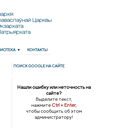
архія
раваслаўнай Царквы
кзархата
Патрыярхата
ЛИОТЕКА
КОНТАКТЫ
ПОИСК GOОGLE НА САЙТЕ
Нашли ошибку или неточность на
сайте?
Выделите текст,
нажмите
Ctrl + Enter
,
чтобы сообщить об этом
администратору!