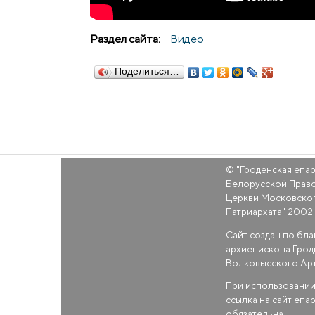
Раздел сайта:
Видео
Поделиться…
© "
Гроденская епа
Белорусской Прав
Церкви Московско
Патриархата
" 2002
Сайт создан по бл
архиепископа Грод
Волковысского Ар
При использовании
ссылка на сайт епа
обязательна.