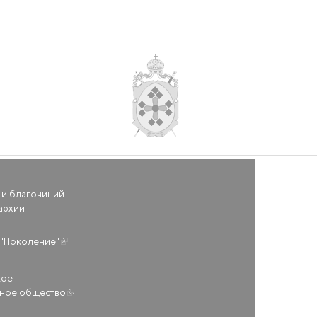
 и благочиний
архии
(внешняя ссылка)
"Поколение"
кое
ьное общество
(внешняя ссылка)