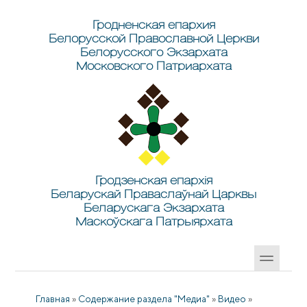
Перейти к основному содержанию
Skip to search
Гродненская епархия
Белорусской Православной Церкви
Белорусского Экзархата
Московского Патриархата
Гродзенская епархія
Беларускай Праваслаўнай Царквы
Беларускага Экзархата
Маскоўскага Патрыярхата
Главная
»
Содержание раздела "Медиа"
»
Видео
»