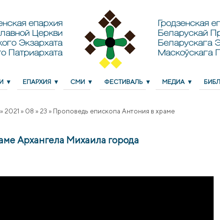
енская епархия
Гродзенская еп
лавной Церкви
Беларускай П
кого Экзархата
Беларускага Э
о Патриархата
Маскоўскага 
И
ЕПАРХИЯ
СМИ
ФЕСТИВАЛЬ
МЕДИА
БИБ
»
2021
»
08
»
23
»
Проповедь епископа Антония в храме
аме Архангела Михаила города