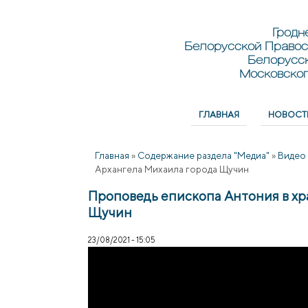
Перейти к основному содержанию
Skip to search
Гродн
Белорусской Правос
Белорусс
Московског
ГЛАВНАЯ
НОВОСТ
Главное меню
Главная
»
Содержание раздела "Медиа"
»
Видео
Архангела Михаила города Щучин
Проповедь епископа Антония в хр
Щучин
23/08/2021 - 15:05