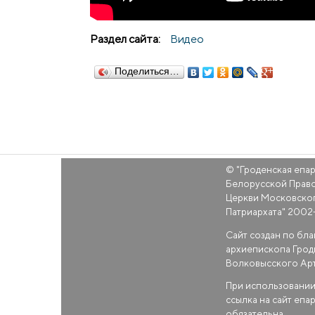
Раздел сайта:
Видео
Поделиться…
© "
Гроденская епа
Белорусской Прав
Церкви Московско
Патриархата
" 2002
Сайт создан по бл
архиепископа Грод
Волковысского Ар
При использовании
ссылка на сайт епа
обязательна.