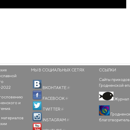
рхия
МЫ В СОЦИАЛЬНЫХ СЕТЯХ
ССЫЛКИ
ославной
Сайты приходов
го
(внешняя ссылка)
Гродненской еп
-2022
ВКОНТАКТЕ
(внешняя ссылка)
агословению
FACEBOOK
Журнал 
ненского и
(внешняя ссылка)
темия.
TWITTER
Гродненс
(внешняя ссылка)
 материалов
благотворител
INSTAGRAM
рхии
(внешняя ссылка)