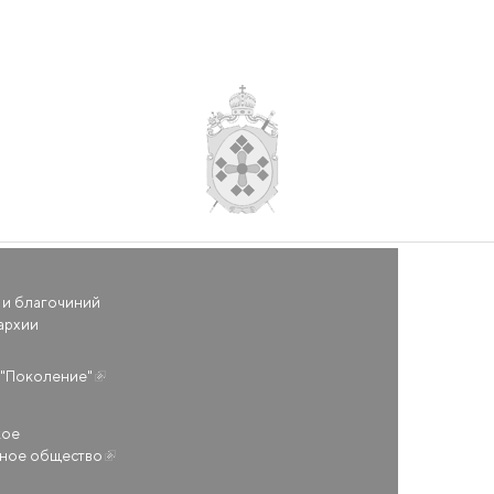
 и благочиний
архии
(внешняя ссылка)
"Поколение"
кое
ьное общество
(внешняя ссылка)