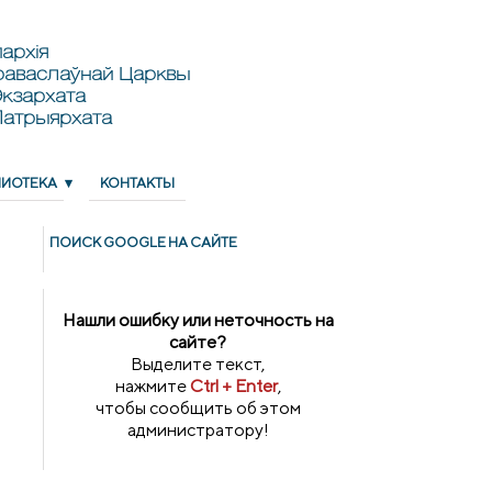
архія
раваслаўнай Царквы
кзархата
Патрыярхата
ЛИОТЕКА
КОНТАКТЫ
ПОИСК GOОGLE НА САЙТЕ
Нашли ошибку или неточность на
сайте?
Выделите текст,
нажмите
Ctrl + Enter
,
чтобы сообщить об этом
администратору!