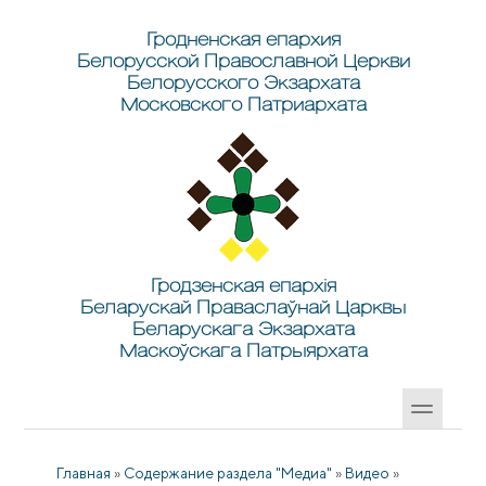
Перейти к основному содержанию
Skip to search
Гродненская епархия
Белорусской Православной Церкви
Белорусского Экзархата
Московского Патриархата
Гродзенская епархія
Беларускай Праваслаўнай Царквы
Беларускага Экзархата
Маскоўскага Патрыярхата
Главная
»
Содержание раздела "Медиа"
»
Видео
»