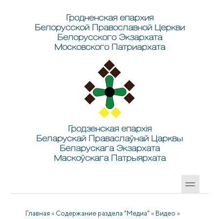
Перейти к основному содержанию
Skip to search
Гродненская епархия
Белорусской Православной Церкви
Белорусского Экзархата
Московского Патриархата
Гродзенская епархія
Беларускай Праваслаўнай Царквы
Беларускага Экзархата
Маскоўскага Патрыярхата
Главная
»
Содержание раздела "Медиа"
»
Видео
»