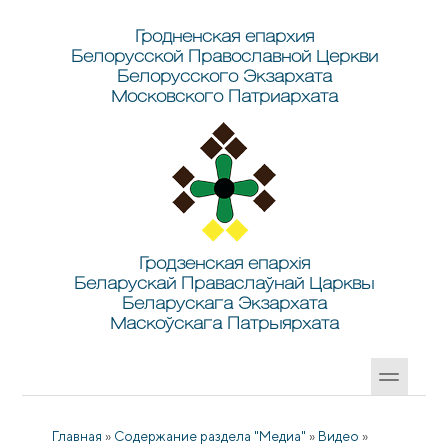
Перейти к основному содержанию
Skip to search
Гродненская епархия
Белорусской Православной Церкви
Белорусского Экзархата
Московского Патриархата
Гродзенская епархія
Беларускай Праваслаўнай Царквы
Беларускага Экзархата
Маскоўскага Патрыярхата
Главная
»
Содержание раздела "Медиа"
»
Видео
»