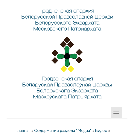
Перейти к основному содержанию
Skip to search
Гродненская епархия
Белорусской Православной Церкви
Белорусского Экзархата
Московского Патриархата
Гродзенская епархія
Беларускай Праваслаўнай Царквы
Беларускага Экзархата
Маскоўскага Патрыярхата
Главная
»
Содержание раздела "Медиа"
»
Видео
»