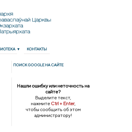
архія
раваслаўнай Царквы
кзархата
Патрыярхата
ЛИОТЕКА
КОНТАКТЫ
ПОИСК GOОGLE НА САЙТЕ
Нашли ошибку или неточность на
сайте?
Выделите текст,
нажмите
Ctrl + Enter
,
чтобы сообщить об этом
администратору!