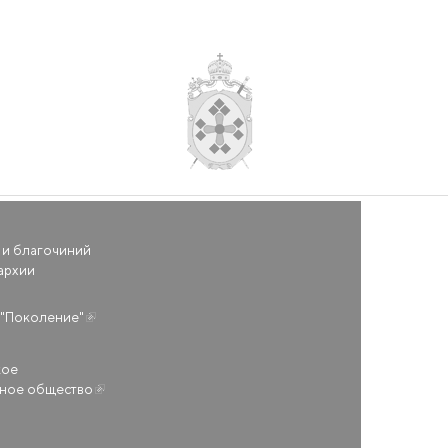
 и благочиний
архии
(внешняя ссылка)
"Поколение"
кое
ьное общество
(внешняя ссылка)