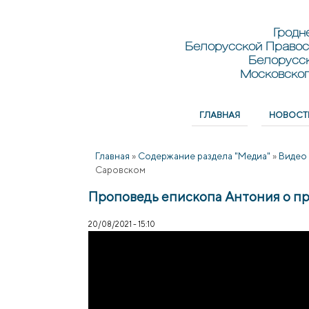
Перейти к основному содержанию
Skip to search
Гродн
Белорусской Правос
Белорусс
Московског
ГЛАВНАЯ
НОВОСТ
Главное меню
Главная
»
Содержание раздела "Медиа"
»
Видео
Саровском
Проповедь епископа Антония о п
20/08/2021 - 15:10