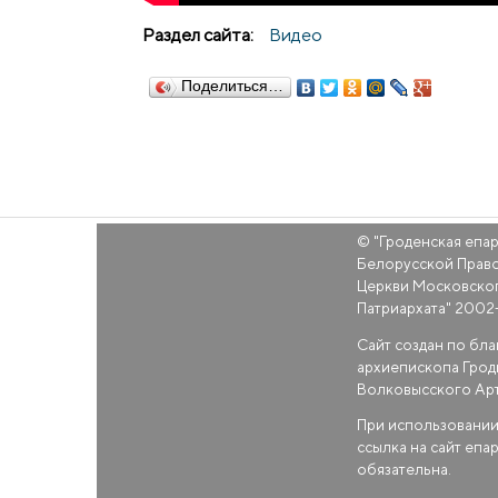
Раздел сайта:
Видео
Поделиться…
© "
Гроденская епа
Белорусской Прав
Церкви Московско
Патриархата
" 2002
Сайт создан по бл
архиепископа Грод
Волковысского Ар
При использовании
ссылка на сайт епа
обязательна.