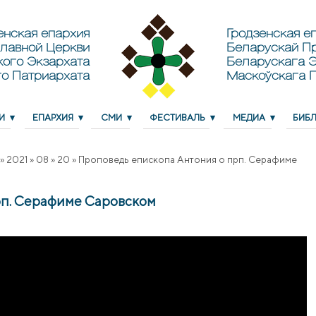
енская епархия
Гродзенская еп
лавной Церкви
Беларускай П
кого Экзархата
Беларускага Э
о Патриархата
Маскоўскага 
И
ЕПАРХИЯ
СМИ
ФЕСТИВАЛЬ
МЕДИА
БИБ
»
2021
»
08
»
20
»
Проповедь епископа Антония о прп. Серафиме
рп. Серафиме Саровском