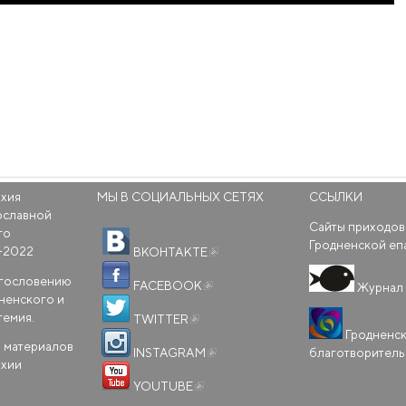
рхия
МЫ В СОЦИАЛЬНЫХ СЕТЯХ
ССЫЛКИ
ославной
Сайты приходов
го
(внешняя ссылка)
Гродненской еп
-2022
ВКОНТАКТЕ
(внешняя ссылка)
агословению
FACEBOOK
Журнал 
ненского и
(внешняя ссылка)
темия.
TWITTER
Гродненс
(внешняя ссылка)
 материалов
благотворител
INSTAGRAM
рхии
(внешняя ссылка)
YOUTUBE