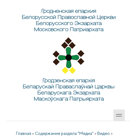
Перейти к основному содержанию
Skip to search
Гродненская епархия
Белорусской Православной Церкви
Белорусского Экзархата
Московского Патриархата
Гродзенская епархія
Беларускай Праваслаўнай Царквы
Беларускага Экзархата
Маскоўскага Патрыярхата
Главная
»
Содержание раздела "Медиа"
»
Видео
»