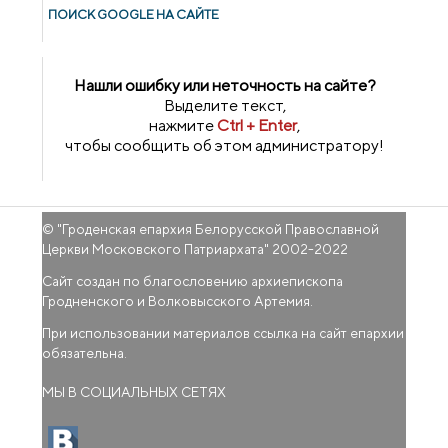
ПОИСК GOОGLE НА САЙТЕ
Нашли ошибку или неточность на сайте?
Выделите текст,
нажмите
Ctrl + Enter
,
чтобы сообщить об этом администратору!
© "
Гроденская епархия Белорусской Православной
Церкви Московского Патриархата
" 2002-2022
Сайт создан по благословению архиепископа
Гродненского и Волковысского Артемия.
При использовании материалов ссылка на сайт епархии
обязательна.
МЫ В СОЦИАЛЬНЫХ СЕТЯХ
(внешняя ссылка)