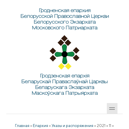
Перейти к основному содержанию
Skip to search
Гродненская епархия
Белорусской Православной Церкви
Белорусского Экзархата
Московского Патриархата
Гродзенская епархія
Беларускай Праваслаўнай Царквы
Беларускага Экзархата
Маскоўскага Патрыярхата
Главная
»
Епархия
»
Указы и распоряжения
»
2021
»
11
»