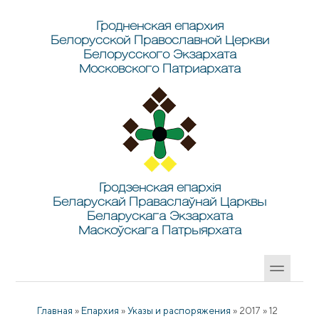
Перейти к основному содержанию
Skip to search
Гродненская епархия
Белорусской Православной Церкви
Белорусского Экзархата
Московского Патриархата
Гродзенская епархія
Беларускай Праваслаўнай Царквы
Беларускага Экзархата
Маскоўскага Патрыярхата
Главная
»
Епархия
»
Указы и распоряжения
»
2017
»
12