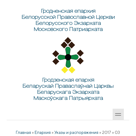
Перейти к основному содержанию
Skip to search
Гродненская епархия
Белорусской Православной Церкви
Белорусского Экзархата
Московского Патриархата
Гродзенская епархія
Беларускай Праваслаўнай Царквы
Беларускага Экзархата
Маскоўскага Патрыярхата
Главная
»
Епархия
»
Указы и распоряжения
»
2017
»
03