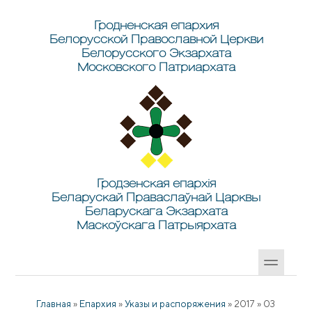
Перейти к основному содержанию
Skip to search
Гродненская епархия
Белорусской Православной Церкви
Белорусского Экзархата
Московского Патриархата
Гродзенская епархія
Беларускай Праваслаўнай Царквы
Беларускага Экзархата
Маскоўскага Патрыярхата
Главная
»
Епархия
»
Указы и распоряжения
»
2017
»
03