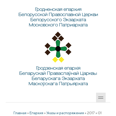
Перейти к основному содержанию
Skip to search
Гродненская епархия
Белорусской Православной Церкви
Белорусского Экзархата
Московского Патриархата
Гродзенская епархія
Беларускай Праваслаўнай Царквы
Беларускага Экзархата
Маскоўскага Патрыярхата
Главная
»
Епархия
»
Указы и распоряжения
»
2017
»
01