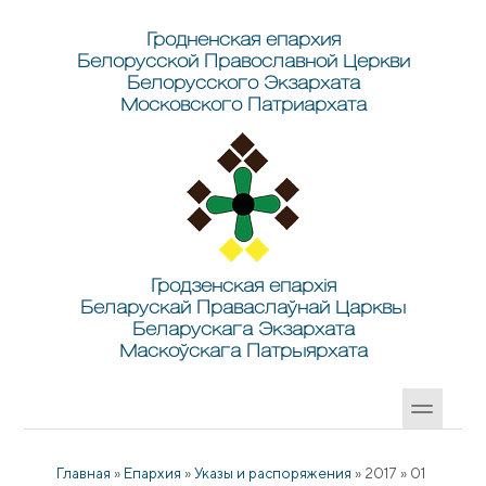
Перейти к основному содержанию
Skip to search
Гродненская епархия
Белорусской Православной Церкви
Белорусского Экзархата
Московского Патриархата
Гродзенская епархія
Беларускай Праваслаўнай Царквы
Беларускага Экзархата
Маскоўскага Патрыярхата
Главная
»
Епархия
»
Указы и распоряжения
»
2017
»
01