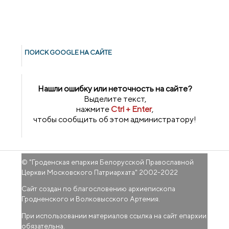
ПОИСК GOОGLE НА САЙТЕ
Нашли ошибку или неточность на сайте?
Выделите текст,
нажмите
Ctrl + Enter
,
чтобы сообщить об этом администратору!
© "
Гроденская епархия Белорусской Православной
Церкви Московского Патриархата
" 2002-2022
Сайт создан по благословению архиепископа
Гродненского и Волковысского Артемия.
При использовании материалов ссылка на сайт епархии
обязательна.