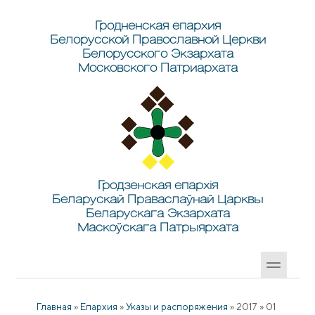
Перейти к основному содержанию
Skip to search
Гродненская епархия
Белорусской Православной Церкви
Белорусского Экзархата
Московского Патриархата
Гродзенская епархія
Беларускай Праваслаўнай Царквы
Беларускага Экзархата
Маскоўскага Патрыярхата
Главная
»
Епархия
»
Указы и распоряжения
»
2017
»
01