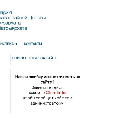
архія
раваслаўнай Царквы
кзархата
Патрыярхата
ЛИОТЕКА
КОНТАКТЫ
ПОИСК GOОGLE НА САЙТЕ
Нашли ошибку или неточность на
сайте?
Выделите текст,
нажмите
Ctrl + Enter
,
чтобы сообщить об этом
администратору!