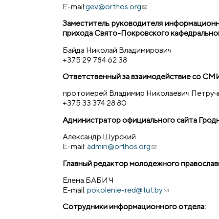
E-mail:
gev@orthos.org
(ссылка для отправки 
Заместитель руководителя информационно
прихода Свято-Покровского кафедральног
Байда Николай Владимирович
+375 29 784 62 38
Ответственный за взаимодействие со СМ
протоиерей Владимир Николаевич Петруч
+375 33 374 28 80
Администратор официального сайта Грод
Александр Шурский
E-mail:
admin@orthos.org
(ссылка для отправ
Главный редактор молодежного православ
Елена БАБИЧ
E-mail:
pokolenie-red@tut.by
(ссылка для отп
Сотрудники информационного отдела: