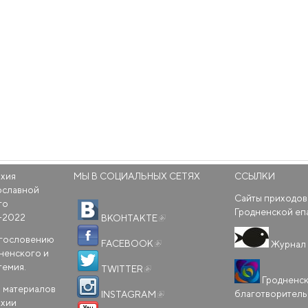
рхия
МЫ В СОЦИАЛЬНЫХ СЕТЯХ
ССЫЛКИ
ославной
Сайты приходов
го
(внешняя ссылка)
Гродненской еп
-2022
ВКОНТАКТЕ
(внешняя ссылка)
агословению
FACEBOOK
Журнал 
ненского и
(внешняя ссылка)
темия.
TWITTER
Гродненс
(внешняя ссылка)
 материалов
благотворител
INSTAGRAM
рхии
(внешняя ссылка)