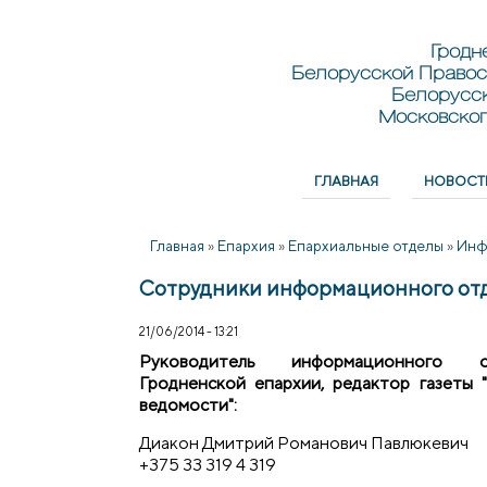
Перейти к основному содержанию
Skip to search
Гродн
Белорусской Правос
Белорусс
Московског
ГЛАВНАЯ
НОВОСТ
Главное меню
Главная
»
Епархия
»
Епархиальные отделы
»
Инф
Сотрудники информационного от
21/06/2014 - 13:21
Руководитель информационного от
Гродненской епархии, редактор газеты 
ведомости":
Диакон Дмитрий Романович Павлюкевич
+375 33 319 4 319