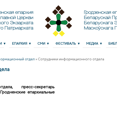
енская епархия
Гродзенская еп
лавной Церкви
Беларускай П
кого Экзархата
Беларускага Э
о Патриархата
Маскоўскага 
И
ЕПАРХИЯ
СМИ
ФЕСТИВАЛЬ
МЕДИА
БИБ
ормационный отдел
»
Сотрудники информационного отдела
дела
дела, пресс-секретарь
"Гродненские епархиальные