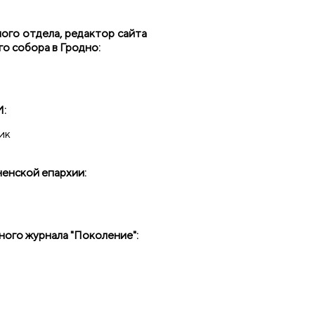
email)
го отдела, редактор сайта
о собора в Гродно:
И:
ик
ненской епархии
:
ки email)
ного журнала "Поколение":
равки email)