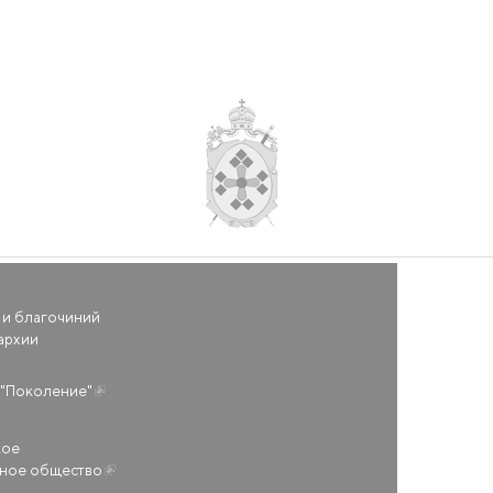
 и благочиний
архии
(внешняя ссылка)
"Поколение"
кое
ьное общество
(внешняя ссылка)