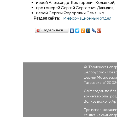
иерей Александр Викторович Колацкий;
протоиерей Сергий Сергеевич Давыдик;
иерей Сергий Федорович Семашко.
Раздел сайта:
Информационный отдел
Поделиться…
© "
Гроденская епа
Белорусской Прав
Церкви Московско
Патриархата
" 2002
Сайт создан по бл
архиепископа Грод
Волковысского Ар
При использовании
ссылка на сайт епа