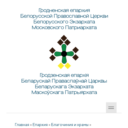
Перейти к основному содержанию
Skip to search
Гродненская епархия
Белорусской Православной Церкви
Белорусского Экзархата
Московского Патриархата
Гродзенская епархія
Беларускай Праваслаўнай Царквы
Беларускага Экзархата
Маскоўскага Патрыярхата
Главная
»
Епархия
»
Благочиния и храмы
»