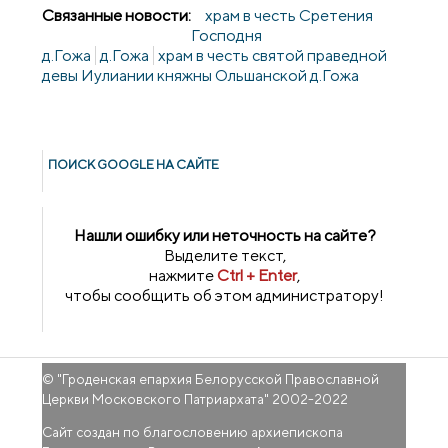
Связанные новости:
храм в честь Сретения
Господня
д.Гожа
д.Гожа
храм в честь святой праведной
девы Иулиании княжны Ольшанской д.Гожа
ПОИСК GOОGLE НА САЙТЕ
Нашли ошибку или неточность на сайте?
Выделите текст,
нажмите
Ctrl + Enter
,
чтобы сообщить об этом администратору!
© "
Гроденская епархия Белорусской Православной
Церкви Московского Патриархата
" 2002-2022
Сайт создан по благословению архиепископа