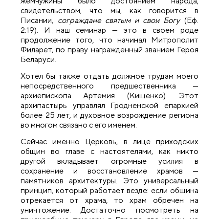
жемчужины было достоянием народа,
свидетельством, что мы, как говорится в
Писании,
сограждане святым и свои Богу
(Еф.
2:19). И наш семинар — это в своем роде
продолжение того, что начинал Митрополит
Филарет, по праву награжденный званием Героя
Беларуси.
Хотел бы также отдать должное трудам моего
непосредственного предшественника —
архиепископа Артемия (Кищенко). Этот
архипастырь управлял Гродненской епархией
более 25 лет, и духовное возрождение региона
во многом связано с его именем.
Сейчас именно Церковь, в лице приходских
общин во главе с настоятелями, как никто
другой вкладывает огромные усилия в
сохранение и восстановление храмов —
памятников архитектуры. Это универсальный
принцип, который работает везде: если община
отрекается от храма, то храм обречен на
уничтожение. Достаточно посмотреть на