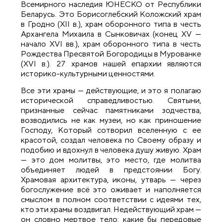
Всемирного наследия ЮНЕСКО от Республики
Беларусь. Это Борисоглебский Коложский храм
в Гродно (XII в.), храм оборонного типа в честь
Архангела Михаила в Сынковичах (конец XV —
начало XVI вв.), храм оборонного типа в честь
Рождества Пресвятой Богородицы в Мурованке
(XVI в.). 27 храмов нашей епархии являются
историко-культурными ценностями.
Все эти храмы — действующие, и это я полагаю
исторической справедливостью. Святыни,
признанные сейчас памятниками зодчества,
возводились не как музеи, но как приношение
Господу, Который сотворил вселенную с ее
красотой, создал человека по Своему образу и
подобию и вдохнул в человека душу живую. Храм
— это дом молитвы, это место, где молитва
объединяет людей в предстоянии Богу.
Храмовая архитектура, иконы, утварь — через
богослужение всё это оживает и наполняется
смыслом в полном соответствии с идеями тех,
кто эти храмы воздвигал. Недействующий храм —
он словно мертвое тело: какие бы передовые