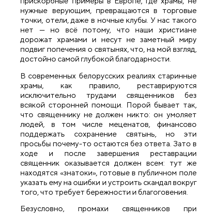
прискорбные примеры в Европе, где храмы, не
нужные верующим, превращаются в торговые
точки, отели, даже в ночные клубы. У нас такого
нет — но всё потому, что наши христиане
дорожат храмами и несут не заметный миру
подвиг попечения о святынях, что, на мой взгляд,
достойно самой глубокой благодарности.
В современных белорусских реалиях старинные
храмы, как правило, реставрируются
исключительно трудами священников без
всякой сторонней помощи. Порой бывает так,
что священнику не должен никто: он умоляет
людей, в том числе меценатов, финансово
поддержать сохранение святынь, но эти
просьбы почему-то остаются без ответа. Зато в
ходе и после завершения реставрации
священник оказывается должен всем: тут же
находятся «знатоки», готовые в публичном поле
указать ему на ошибки и устроить скандал вокруг
того, что требует бережности и благоговения.
Безусловно, промахи священников при