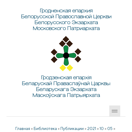
Перейти к основному содержанию
Skip to search
Гродненская епархия
Белорусской Православной Церкви
Белорусского Экзархата
Московского Патриархата
Гродзенская епархія
Беларускай Праваслаўнай Царквы
Беларускага Экзархата
Маскоўскага Патрыярхата
Главная
»
Библиотека
»
Публикации
»
2021
»
10
»
05
»