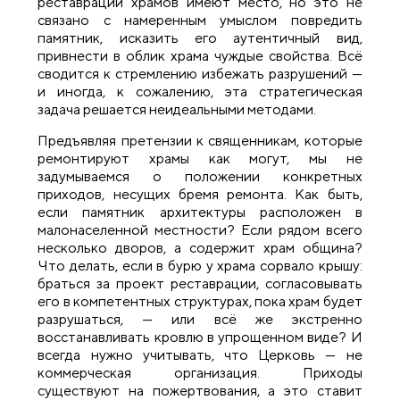
реставрации храмов имеют место, но это не
связано с намеренным умыслом повредить
памятник, исказить его аутентичный вид,
привнести в облик храма чуждые свойства. Всё
сводится к стремлению избежать разрушений —
и иногда, к сожалению, эта стратегическая
задача решается неидеальными методами.
Предъявляя претензии к священникам, которые
ремонтируют храмы как могут, мы не
задумываемся о положении конкретных
приходов, несущих бремя ремонта. Как быть,
если памятник архитектуры расположен в
малонаселенной местности? Если рядом всего
несколько дворов, а содержит храм община?
Что делать, если в бурю у храма сорвало крышу:
браться за проект реставрации, согласовывать
его в компетентных структурах, пока храм будет
разрушаться, — или всё же экстренно
восстанавливать кровлю в упрощенном виде? И
всегда нужно учитывать, что Церковь — не
коммерческая организация. Приходы
существуют на пожертвования, а это ставит