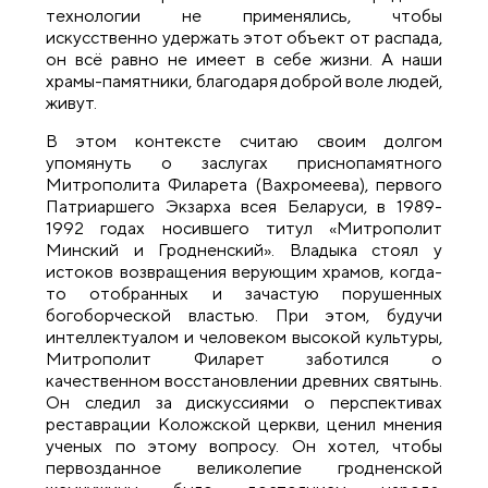
технологии не применялись, чтобы
искусственно удержать этот объект от распада,
он всё равно не имеет в себе жизни. А наши
храмы-памятники, благодаря доброй воле людей,
живут.
В этом контексте считаю своим долгом
упомянуть о заслугах приснопамятного
Митрополита Филарета (Вахромеева), первого
Патриаршего Экзарха всея Беларуси, в 1989-
1992 годах носившего титул «Митрополит
Минский и Гродненский». Владыка стоял у
истоков возвращения верующим храмов, когда-
то отобранных и зачастую порушенных
богоборческой властью. При этом, будучи
интеллектуалом и человеком высокой культуры,
Митрополит Филарет заботился о
качественном восстановлении древних святынь.
Он следил за дискуссиями о перспективах
реставрации Коложской церкви, ценил мнения
ученых по этому вопросу. Он хотел, чтобы
первозданное великолепие гродненской