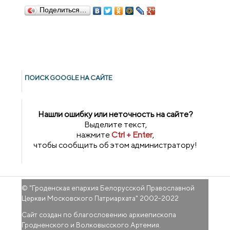
Поделиться…
ПОИСК GOОGLE НА САЙТЕ
Нашли ошибку или неточность на сайте?
Выделите текст,
нажмите
Ctrl + Enter
,
чтобы сообщить об этом администратору!
© "
Гроденская епархия Белорусской Православной
Церкви Московского Патриархата
" 2002-2022
Сайт создан по благословению архиепископа
Гродненского и Волковысского Артемия.