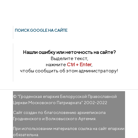
ПОИСК GOОGLE НА САЙТЕ
Нашли ошибку или неточность на сайте?
Выделите текст,
нажмите
Ctrl + Enter
,
чтобы сообщить об этом администратору!
© "
Гроденская епархия Белорусской Православной
Церкви Московского Патриархата
" 2002-2022
Сайт создан по благословению архиепископа
Гродненского и Волковысского Артемия.
При использовании материалов ссылка на сайт епархии
обязательна.