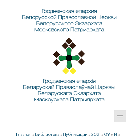
Перейти к основному содержанию
Skip to search
Гродненская епархия
Белорусской Православной Церкви
Белорусского Экзархата
Московского Патриархата
Гродзенская епархія
Беларускай Праваслаўнай Царквы
Беларускага Экзархата
Маскоўскага Патрыярхата
Главная
»
Библиотека
»
Публикации
»
2021
»
09
»
14
»