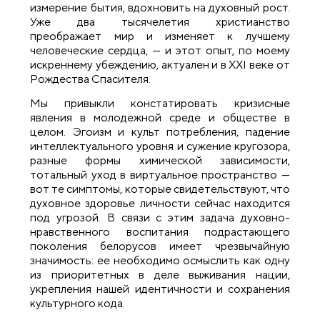
измерение бытия, вдохновить на духовный рост.
Уже два тысячелетия христианство
преображает мир и изменяет к лучшему
человеческие сердца, — и этот опыт, по моему
искреннему убеждению, актуален и в XXI веке от
Рождества Спасителя.
Мы привыкли констатировать кризисные
явления в молодежной среде и обществе в
целом. Э
гоизм и культ потребления, падение
интеллектуального уровня и сужение кругозора,
разные формы химической зависимости,
тотальный уход в виртуальное пространство
—
вот те симптомы, которые свидетельствуют, что
духовное здоровье личности сейчас находится
под угрозой.
В связи с этим задача духовно-
нравственного воспитания подрастающего
поколения белорусов имеет чрезвычайную
значимость: ее необходимо осмыслить как одну
из приоритетных в деле выживания нации,
укрепления нашей идентичности и сохранения
культурного кода.