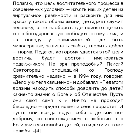
Полагаю, что цель воспитательного процесса в
современных условиях — изъять наших детей из
виртуальной реальности и раскрыть для них
красоту такого образа жизни, где гаджет служит
человеку, а не наоборот; где принято ценить
свою богодарованную свободу и потому не идти
на поводу у зависимостей; где быть
милосердным, защищать слабых, творить добро
— норма. Педагог, которому удастся этой цели
достичь, будет достоин именоваться
подвижником. Не зря преподобный Паисий
Святогорец, отошедший ко Господу
сравнительно недавно — в 1994 году, говорил:
«Дело учителя священно» и добавлял: «Педагоги
должны находить способы доводить до детей
какие-то знания о Боге и об Отечестве. Пусть
они сеют семя. <…
>
Ничто не проходит
бесследно — придет время и семя прорастет. И
пусть они всегда ведут себя с детьми по-
доброму, со снисхождением, с любовью. <…>
Если учителя полюбят детей, то и дети их тоже
полюбят»
[4]
.