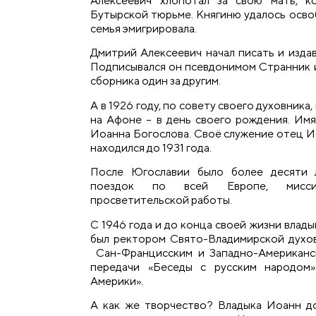
Алексеевич хлопотал за свою мать, к
Бутырской тюрьме. Княгиню удалось осво
семья эмигрировала.
Дмитрий Алексеевич начал писать и издав
Подписывался он псевдонимом Странник и
сборника один за другим.
А в 1926 году, по совету своего духовника
на Афоне – в день своего рождения. Имя
Иоанна Богослова. Своё служение отец Ио
находился до 1931 года.
После Югославии было более десяти л
поездок по всей Европе, мисси
просветительской работы.
С 1946 года и до конца своей жизни влад
был ректором Свято-Владимирской духо
Сан-Францисским и Западно-Американск
передачи «Беседы с русским народом»
Америки».
А как же творчество? Владыка Иоанн д