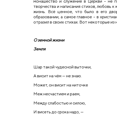
монашество и служение в Церкви – не п
творчества и написания стихов, любовь к
жизнь. Всё ценное, что было в его дво
образовании, а самое главное – в христи
отразил в своих стихах. Вот некоторые из 
О земной жизни
Земля
Шар такой чудесной выточки,
А висит на чём — не знаю.
Может, он висит на ниточке
Меж несчастием и раем,
Между слабостью и силою,
И висеть до срока надо, —