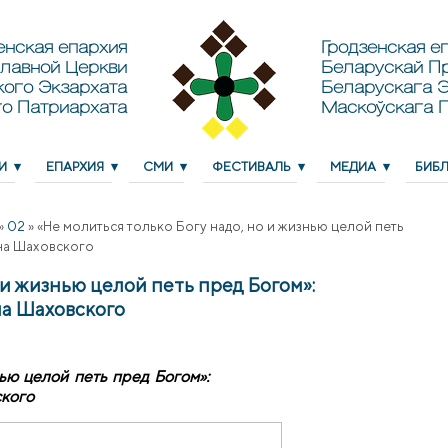
енская епархия
Гродзенская еп
лавной Церкви
Беларускай П
кого Экзархата
Беларускага Э
о Патриархата
Маскоўскага 
И
ЕПАРХИЯ
СМИ
ФЕСТИВАЛЬ
МЕДИА
БИБ
»
02
»
«Не молиться только Богу надо, но и жизнью целой петь
нна Шаховского
 и жизнью целой петь пред Богом»:
на Шаховского
нью целой петь пред Богом»:
ского