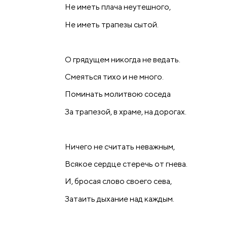
Не иметь плача неутешного,
Не иметь трапезы сытой.
О грядущем никогда не ведать.
Смеяться тихо и не много.
Поминать молитвою соседа
За трапезой, в храме, на дорогах.
Ничего не считать неважным,
Всякое сердце стеречь от гнева.
И, бросая слово своего сева,
Затаить дыхание над каждым.