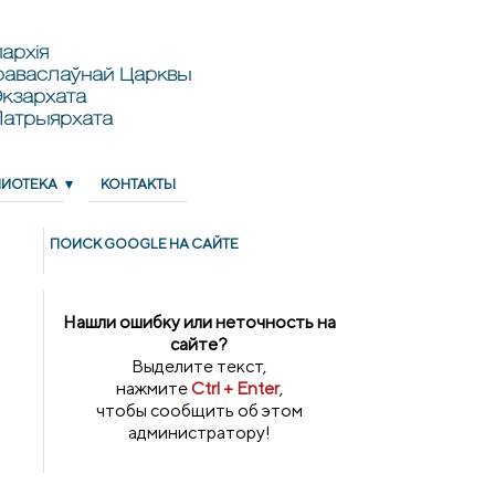
архія
раваслаўнай Царквы
кзархата
Патрыярхата
ЛИОТЕКА
КОНТАКТЫ
ПОИСК GOОGLE НА САЙТЕ
Нашли ошибку или неточность на
сайте?
Выделите текст,
нажмите
Ctrl + Enter
,
чтобы сообщить об этом
администратору!