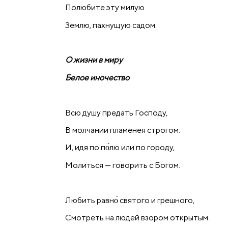
Полюбите эту милую
Землю, пахнущую садом.
О жизни в миру
Белое иночество
Всю душу предать Господу,
В молчании пламенея строгом.
И, идя по по́лю или по городу,
Молиться — говорить с Богом.
Любить равно́ святого и грешного,
Смотреть на людей взором открытым.