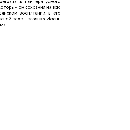
реграда для литературного
 которым он сохранил на всю
рянском воспитании, в его
анской вере – владыка Иоанн
них.