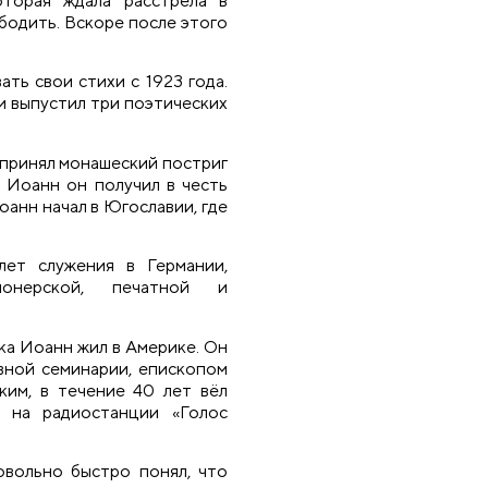
оторая ждала расстрела в
бодить. Вскоре после этого
ать свои стихи с 1923 года.
 выпустил три поэтических
, принял монашеский постриг
 Иоанн он получил в честь
анн начал в Югославии, где
ет служения в Германии,
онерской, печатной и
ыка Иоанн жил в Америке. Он
вной семинарии, епископом
им, в течение 40 лет вёл
 на радиостанции «Голос
овольно быстро понял, что