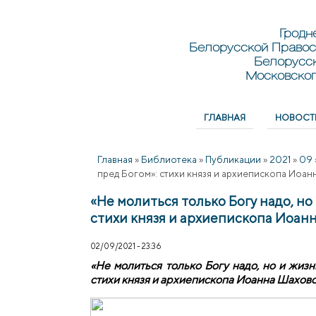
Перейти к основному содержанию
Skip to search
Гродн
Белорусской Правос
Белорусс
Московског
ГЛАВНАЯ
НОВОСТ
Главное меню
Главная
»
Библиотека
»
Публикации
»
2021
»
09
пред Богом»: стихи князя и архиепископа Иоа
«Не молиться только Богу надо, но
стихи князя и архиепископа Иоан
02/09/2021 - 23:36
«Не молиться только Богу надо, но и жиз
стихи князя и архиепископа Иоанна Шахов