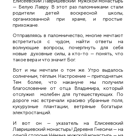
Елисеевский Лавришевский мужской монастырь
— Белую Лавру. В этот раз паломниками стали
родители детей воскресной школы,
организованной при храме, и простые
прихожане.
Отправляясь в паломничество, многие мечтают
встретиться с чудом, найти ответы на
волнующие вопросы, почерпнуть для себя
новые духовные силы, а кто-то — понять, что
такое вера и что значит Бог.
Вот и мы мечтали о том же. Утро выдалось
солнечным, тёплым. Настроение — приподнятым.
Тем более, что накануне мы получили
благословение от отца Владимира, который
отслужил молебен для путешествующих. По
дороге нас встречали красиво убранные поля,
кукурузные плантации, ветряные богатыри
электростанций.
И вот он — указатель на Елисеевский
Лавришевский монастырь! Деревня Гнесичи — на
одной стороне Нёмана, мужской монастырь — на