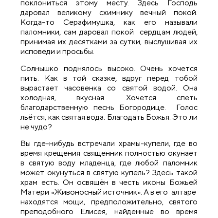
поклониться этому месту. Здесь Господь
даровал великому схимнику вечный покой.
Когда-то Серафимушка, как его называли
паломники, сам даровал покой сердцам людей,
принимая их десятками за сутки, выслушивая их
исповеди и просьбы.
Солнышко поднялось высоко. Очень хочется
пить. Как в той сказке, вдруг перед тобой
вырастает часовенка со святой водой. Она
холодная, вкусная. Хочется спеть
благодарственную песнь Богородице. Голос
льётся, как святая вода. Благодать Божья. Это ли
не чудо?
Вы где-нибудь встречали храмы-купели, где во
время крещения священник полностью окунает
в святую воду младенца, где любой паломник
может окунуться в святую купель? Здесь такой
храм есть. Он освящён в честь иконы Божьей
Матери «Живоносный источник». А в его алтаре
находятся мощи, предположительно, святого
преподобного Елисея, найденные во время