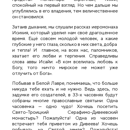
спокойный на первый взгляд. Но чем дальше мы
углублялись в его владения, тем величественнее
он становился.
Затаив дыхание, мы слушали рассказ иеромонаха
Исихия, который уделил нам своё драгоценное
время. Ещё совсем молодой человек, а какие
глубокие у него глаза, сколько в них света, добра
и тепла! И главное, на всех нас, паломников,
хватает его любви и терпения. Справедливы
слова аввы Исайи: «В ком вселилась любовь к
Богу, того ничто мирское не может уже
отлучить от Бога».
Побывав в Белой Лавре, понимаешь, что больше
никуда тебе ехать и не нужно. Ведь здесь, по
задумке его создателей, в 33-х часовнях будут
собраны многие православные святыни. Одна
часовенка — одно чудо! Хочешь посетить
Свято-Троицкий Серафимо-Дивеевский
монастырь? Пожалуйста! Одна из часовен
встречает тебя приветом из Дивеева! Хочешь
побывать на Святой земле? Пожалуйста!