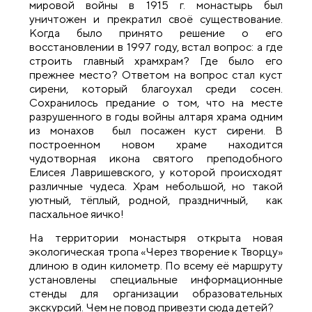
мировой войны в 1915 г. монастырь был
уничтожен и прекратил своё существование.
Когда было принято решение о его
восстановлении в 1997 году, встал вопрос: а где
строить главный храмхрам? Где было его
прежнее место? Ответом на вопрос стал куст
сирени, который благоухал среди сосен.
Сохранилось предание о том, что на месте
разрушенного в годы войны алтаря храма одним
из монахов был посажен куст сирени. В
построенном новом храме находится
чудотворная икона святого преподобного
Елисея Лавришевского, у которой происходят
различные чудеса. Храм небольшой, но такой
уютный, тёплый, родной, праздничный, как
пасхальное яичко!
На территории монастыря открыта новая
экологическая тропа «Через творение к Творцу»
длиною в один километр. По всему её маршруту
установлены специальные информационные
стенды для организации образовательных
экскурсий. Чем не повод привезти сюда детей?