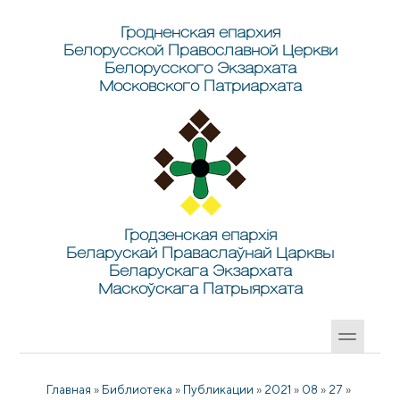
Перейти к основному содержанию
Skip to search
Гродненская епархия
Белорусской Православной Церкви
Белорусского Экзархата
Московского Патриархата
Гродзенская епархія
Беларускай Праваслаўнай Царквы
Беларускага Экзархата
Маскоўскага Патрыярхата
Главная
»
Библиотека
»
Публикации
»
2021
»
08
»
27
»