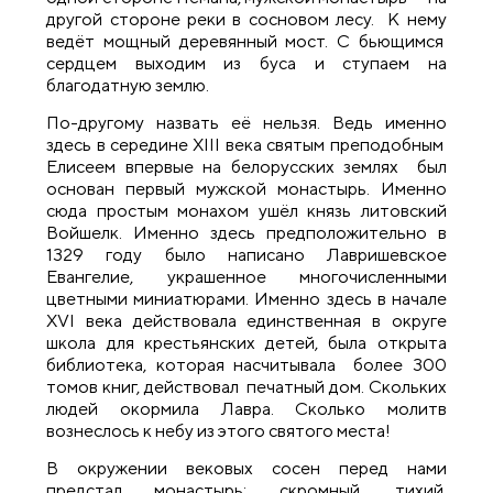
другой стороне реки в сосновом лесу. К нему
ведёт мощный деревянный мост. С бьющимся
сердцем выходим из буса и ступаем на
благодатную землю.
По-другому назвать её нельзя. Ведь именно
здесь в середине XIII века святым преподобным
Елисеем впервые на белорусских землях был
основан первый мужской монастырь. Именно
сюда простым монахом ушёл князь литовский
Войшелк. Именно здесь предположительно в
1329 году было написано Лавришевское
Евангелие, украшенное многочисленными
цветными миниатюрами. Именно здесь в начале
XVI века действовала единственная в округе
школа для крестьянских детей, была открыта
библиотека, которая насчитывала более 300
томов книг, действовал печатный дом. Скольких
людей окормила Лавра. Сколько молитв
вознеслось к небу из этого святого места!
В окружении вековых сосен перед нами
предстал монастырь: скромный, тихий,