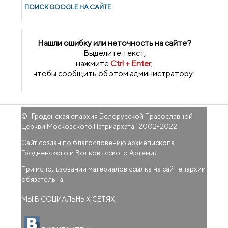
ПОИСК GOОGLE НА САЙТЕ
Нашли ошибку или неточность на сайте?
Выделите текст,
нажмите
Ctrl + Enter
,
чтобы сообщить об этом администратору!
© "
Гроденская епархия Белорусской Православной
Церкви Московского Патриархата
" 2002-2022
Сайт создан по благословению архиепископа
Гродненского и Волковысского Артемия.
При использовании материалов ссылка на сайт епархии
обязательна.
МЫ В СОЦИАЛЬНЫХ СЕТЯХ
(внешняя ссылка)