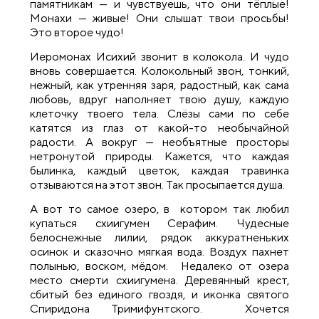
памятникам — и чувствуешь, что они тёплые!
Монахи — живые! Они слышат твои просьбы!
Это второе чудо!
Иеромонах Исихий звонит в колокола. И чудо
вновь совершается. Колокольный звон, тонкий,
нежный, как утренняя заря, радостный, как сама
любовь, вдруг наполняет твою душу, каждую
клеточку твоего тела. Слёзы сами по себе
катятся из глаз от какой-то необычайной
радости. А вокруг — необъятные просторы
нетронутой природы. Кажется, что каждая
былинка, каждый цветок, каждая травинка
отзываются на этот звон. Так просыпается душа.
А вот то самое озеро, в котором так любил
купаться схиигумен Серафим. Чудесные
белоснежные лилии, рядок аккуратненьких
осинок и сказочно мягкая вода. Воздух пахнет
полынью, воском, мёдом. Недалеко от озера
место смерти схиигумена. Деревянный крест,
сбитый без единого гвоздя, и иконка святого
Спиридона Тримифунтского. Хочется