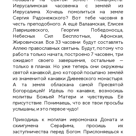
Иерусалимская часовенка с землёй из
Иерусалима. Хочешь помолиться на земле
Сергия Радонежского? Вот тебе часовня в
честь преподобного. А ещё Валаамская, Елисея
Лавришевского, Георгия Победоносца,
Небесных Сил Бесплотных, Афонская,
Жировичская. Все 33 часовни будут составлять
Аллею православных святынь. Будут, потому что
работа только начата, построено 7 часовен, три
ожидают своего завершения, остальные —
только в планах. Но уже теперь они окружены
святой канавкой, дно которой посыпано землёй
из знаменитой канавки Дивеевского монастыря.
А та земля обласкана самой Пресвятой
Богородицей! Идёшь по канавке, возносишь
молитвы Божьей Матери и чувствуешь Её
присутствие. Понимаешь, что все твои просьбы
услышаны, и это первое чудо!
Приходишь к могилам иеромонаха Доната и
схиигумена Серафима, просишь их
заступничества перед Богом. Прислоняешься к