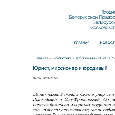
Перейти к основному содержанию
Skip to search
Гродн
Белорусской Правос
Белорусс
Московског
ГЛАВНАЯ
НОВОСТ
Главное меню
Главная
»
Библиотека
»
Публикации
»
2021
»
07
Юрист, миссионер и юродивый
02/07/2021 - 13:55
55 лет назад, 2 июля, в Сиэтле умер свя
Шанхайский и Сан-Францисский. Он п
помогая беженцам и сиротам, студентам 
только число мест на планете, где он побыв
человека. Так кем же успел побывать этот 