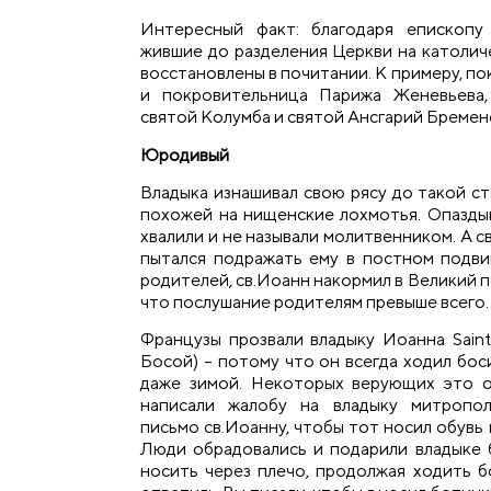
Интересный факт: благодаря епископу
жившие до разделения Церкви на католич
восстановлены в почитании. К примеру, п
и покровительница Парижа Женевьева,
святой Колумба и святой Ансгарий Бремен
Юродивый
Владыка изнашивал свою рясу до такой ст
похожей на нищенские лохмотья. Опаздыв
хвалили и не называли молитвенником. А 
пытался подражать ему в постном подви
родителей, св.Иоанн накормил в Великий п
что послушание родителям превыше всего.
Французы прозвали владыку Иоанна Saint
Босой) – потому что он всегда ходил бос
даже зимой. Некоторых верующих это о
написали жалобу на владыку митропол
письмо св.Иоанну, чтобы тот носил обувь 
Люди обрадовались и подарили владыке 
носить через плечо, продолжая ходить б