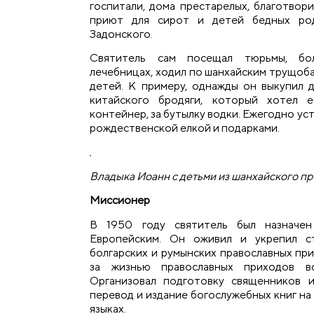
госпитали, дома престарелых, благотвор
приют для сирот и детей бедных род
Задонского.
Святитель сам посещал тюрьмы, бол
лечебницах, ходил по шанхайским трущоб
детей. К примеру, однажды он выкупил 
китайского бродяги, который хотел 
контейнер, за бутылку водки. Ежегодно уст
рождественской елкой и подарками.
Владыка Иоанн с детьми из шанхайского п
Миссионер
В 1950 году святитель был назначен
Европейским. Он оживил и укрепил ста
болгарских и румынских православных пр
за жизнью православных приходов в
Организовал подготовку священников и
перевод и издание богослужебных книг на
языках.