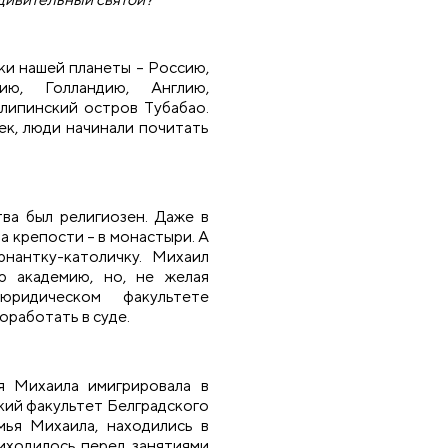
ки нашей планеты – Россию,
ию, Голландию, Англию,
липинский остров Тубабао.
век, люди начинали почитать
ва был религиозен. Даже в
а крепости – в монастыри. А
нантку-католичку. Михаил
ю академию, но, не желая
ридическом факультете
оработать в суде.
ья Михаила имигрировала в
кий факультет Белградского
мья Михаила, находились в
иходилось перед занятиями