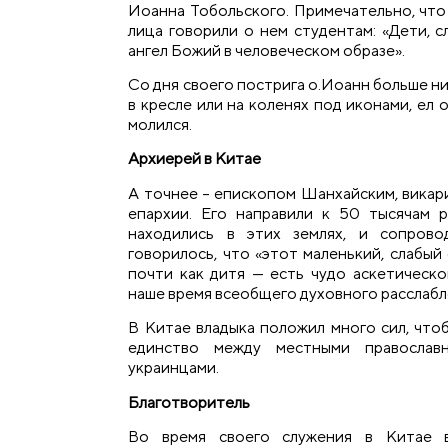
Иоанна Тобольского. Примечательно, что
лица говорили о нем студентам: «Дети, 
ангел Божий в человеческом образе».
Со дня своего пострига о.Иоанн больше ник
в кресле или на коленях под иконами, ел 
молился.
Архиерей в Китае
А точнее – епископом Шанхайским, викар
епархии. Его направили к 50 тысячам 
находились в этих землях, и сопрово
говорилось, что «этот маленький, слабый
почти как дитя — есть чудо аскетическо
наше время всеобщего духовного расслабл
В Китае владыка положил много сил, что
единство между местными православ
украинцами.
Благотворитель
Во время своего служения в Китае 