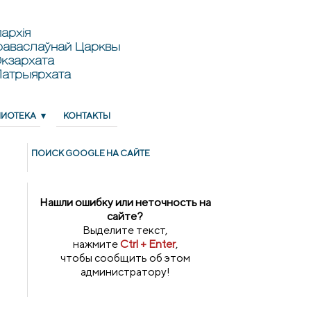
архія
раваслаўнай Царквы
кзархата
Патрыярхата
ЛИОТЕКА
КОНТАКТЫ
ПОИСК GOОGLE НА САЙТЕ
Нашли ошибку или неточность на
сайте?
Выделите текст,
нажмите
Ctrl + Enter
,
чтобы сообщить об этом
администратору!