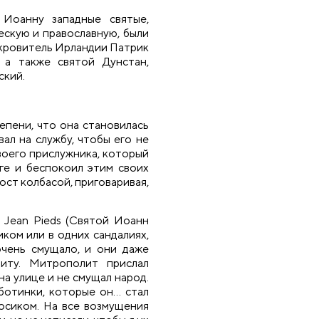
 Иоанну западные святые,
ескую и православную, были
окровитель Ирландии Патрик
 а также святой Дунстан,
ский.
епени, что она становилась
ал на службу, чтобы его не
своего прислужника, который
ге и беспокоил этим своих
ост колбасой, приговаривая,
 Jean Pieds (Святой Иоанн
иком или в одних сандалиях,
чень смущало, и они даже
иту. Митрополит прислал
на улице и не смущал народ.
ботинки, которые он… стал
осиком. На все возмущения