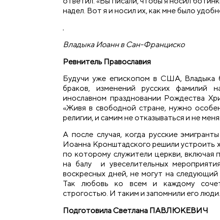
ответил: «Вы писали, чтобы я носил ботинки
надел. Вот я и носил их, как мне было удобн
Владыка Иоанн в Сан-Франциско
Ревнитель Православия
Будучи уже епископом в США, Владыка 
браков, изменений русских фамилий н
инославном праздновании Рождества Хри
«Живя в свободной стране, нужно особе
религии, и самим не отказываться и не меня
А после случая, когда русские эмигрант
Иоанна Кронштадского решили устроить хэ
по которому служители церкви, включая 
на балу и увеселительных мероприятия
воскресных дней, не могут на следующий 
Так любовь ко всем и каждому соче
строгостью. И таким и запомнили его люди
Подготовила Светлана ПАВЛЮКЕВИЧ