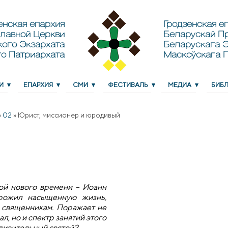
енская епархия
Гродзенская еп
лавной Церкви
Беларускай П
кого Экзархата
Беларускага Э
о Патриархата
Маскоўскага 
И
ЕПАРХИЯ
СМИ
ФЕСТИВАЛЬ
МЕДИА
БИБ
»
02
»
Юрист, миссионер и юродивый
той нового времени – Иоанн
рожил насыщенную жизнь,
и священникам. Поражает не
ал, но и спектр занятий этого
удивительный святой?