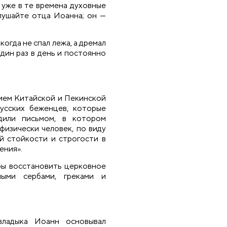
 уже в те времена духовные
слушайте отца Иоанна; он —
огда не спал лежа, а дремал
один раз в день и постоянно
ием Китайской и Пекинской
русских беженцев, которые
дили письмом, в котором
 физически человек, по виду
й стойкости и строгости в
ения».
бы восстановить церковное
ными сербами, греками и
владыка Иоанн основывал