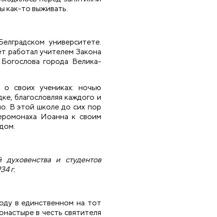
ы как-то выживать.
Белградском университете.
ет работал учителем Закона
 Богослова города Велика-
 о своих учениках: ночью
дке, благословляя каждого и
о. В этой школе до сих пор
еромонаха Иоанна к своим
дом.
 духовенства и студентов
34 г.
оду в единственном на тот
настыре в честь святителя