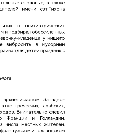
ительные столовые, а также
ителей имени свт.Тихона
ьных в психиатрических
ам и подбирал обессиленных
девочку-младенца у нищего
ее выбросить в мусорный
раивал для детей праздник с
риюта
 архиепископом Западно-
тус греческих, арабских,
иходов. Внимательно следил
о Франции и Голландии.
з числа местных жителей,
 французском и голландском