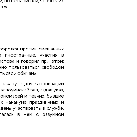
, но не написали, чтобы я их
ее».
боролся против смешанных
а иностранные, участия в
стова и говорил при этом:
нно пользоваться свободой
ть свои обычаи».
ы накануне дня канонизации
ллоуинский бал, издал указ,
пономарей и певчих, бывшие
х накануне праздничных и
день участвовать в службе.
талась в нём с разумной
.