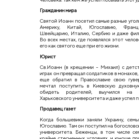
Гражданин мира
Святой Иоанн посетил самые разные угол
Америку, Китай, Югославию, Франц
Швейцарию, Италию, Сербию и даже фил
Во всех местах, где появлялся этот чело
его как святого еще при его жизни.
Юрист
Св.Иоанн (в крещении – Михаил) с детст
играх он превращал солдатиков в монахов, 
еще обратил в Православие свою гувер
мечтал поступить в Киевскую духовну
обидеть родителей, выучился на ю
Харьковского университета и даже успел п
Продавец газет
Когда большевики заняли Украину, сем
Югославию. Там он поступил на богословс
университета. Беженцы, в том числе се
крайне стесненных условиях, и юноше пр