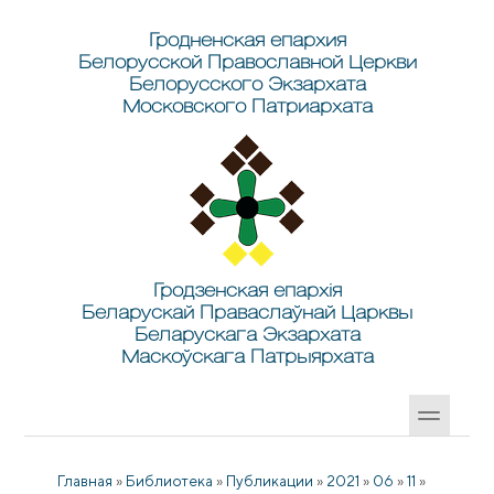
Перейти к основному содержанию
Skip to search
Гродненская епархия
Белорусской Православной Церкви
Белорусского Экзархата
Московского Патриархата
Гродзенская епархія
Беларускай Праваслаўнай Царквы
Беларускага Экзархата
Маскоўскага Патрыярхата
Главная
»
Библиотека
»
Публикации
»
2021
»
06
»
11
»