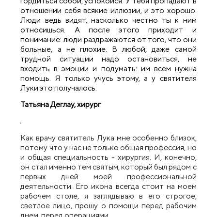
гордиться собой, успокойся. У тебя пропадают в
отношении себя всякие иллюзии, и это хорошо.
Люди ведь видят, насколько честно ты к ним
относишься. А после этого приходит и
понимание: люди раздражаются от того, что они
больные, а не плохие. В любой, даже самой
трудной ситуации надо остановиться, не
входить в эмоции и подумать: им всем нужна
помощь. Я только учусь этому, а у святителя
Луки это получалось.
Татьяна Деглау, хирург
Как врачу святитель Лука мне особенно близок,
потому что у нас не только общая профессия, но
и общая специальность - хирургия. И, конечно,
он стал именно тем святым, который был рядом с
первых дней моей профессиональной
деятельности. Его икона всегда стоит на моем
рабочем столе, я заглядываю в его строгое,
светлое лицо, прошу о помощи перед рабочим
днем, перед операциями.