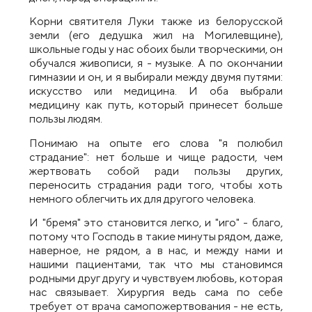
Корни святителя Луки также из белорусской
земли (его дедушка жил на Могилевщине),
школьные годы у нас обоих были творческими, он
обучался живописи, я - музыке. А по окончании
гимназии и он, и я выбирали между двумя путями:
искусство или медицина. И оба выбрали
медицину как путь, который принесет больше
пользы людям.
Понимаю на опыте его слова "я полюбил
страдание": нет больше и чище радости, чем
жертвовать собой ради пользы других,
переносить страдания ради того, чтобы хоть
немного облегчить их для другого человека.
И "бремя" это становится легко, и "иго" - благо,
потому что Господь в такие минуты рядом, даже,
наверное, не рядом, а в нас, и между нами и
нашими пациентами, так что мы становимся
родными друг другу и чувствуем любовь, которая
нас связывает. Хирургия ведь сама по себе
требует от врача самопожертвования - не есть,