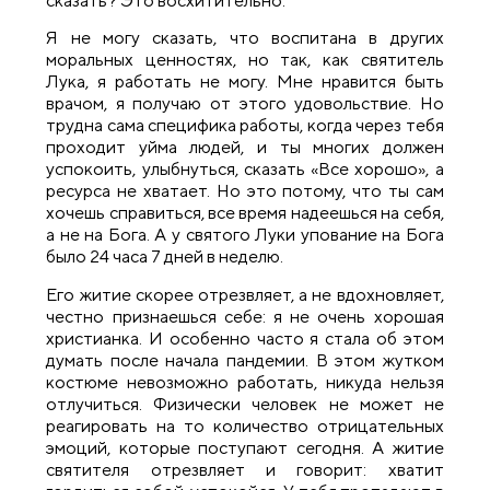
сказать? Это восхитительно.
Я не могу сказать, что воспитана в других
моральных ценностях, но так, как святитель
Лука, я работать не могу. Мне нравится быть
врачом, я получаю от этого удовольствие. Но
трудна сама специфика работы, когда через тебя
проходит уйма людей, и ты многих должен
успокоить, улыбнуться, сказать «Все хорошо», а
ресурса не хватает. Но это потому, что ты сам
хочешь справиться, все время надеешься на себя,
а не на Бога. А у святого Луки упование на Бога
было 24 часа 7 дней в неделю.
Его житие скорее отрезвляет, а не вдохновляет,
честно признаешься себе: я не очень хорошая
христианка. И особенно часто я стала об этом
думать после начала пандемии. В этом жутком
костюме невозможно работать, никуда нельзя
отлучиться. Физически человек не может не
реагировать на то количество отрицательных
эмоций, которые поступают сегодня. А житие
святителя отрезвляет и говорит: хватит