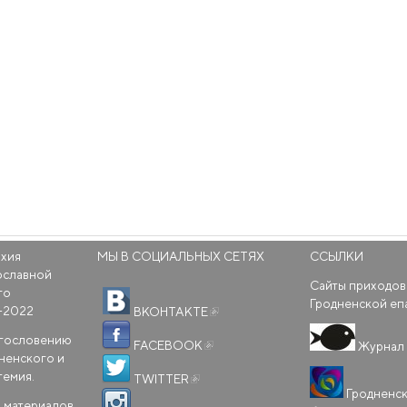
рхия
МЫ В СОЦИАЛЬНЫХ СЕТЯХ
ССЫЛКИ
ославной
Сайты приходов
го
(внешняя ссылка)
Гродненской еп
-2022
ВКОНТАКТЕ
(внешняя ссылка)
агословению
FACEBOOK
Журнал 
ненского и
(внешняя ссылка)
темия.
TWITTER
Гродненс
(внешняя ссылка)
 материалов