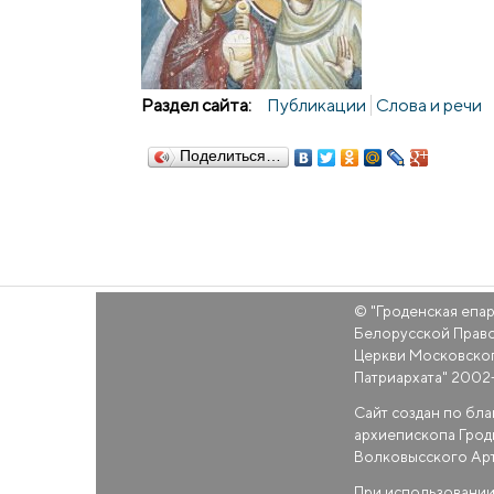
Раздел сайта:
Публикации
Слова и речи
Поделиться…
© "
Гроденская епа
Белорусской Прав
Церкви Московско
Патриархата
" 2002
Сайт создан по бл
архиепископа Грод
Волковысского Ар
При использовании