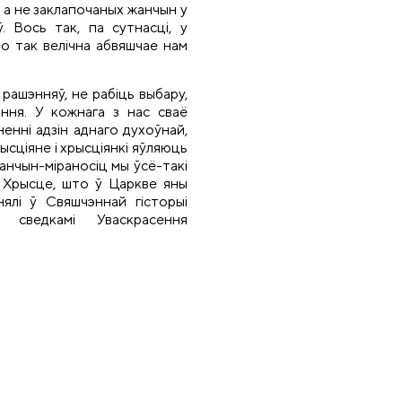
 а не заклапочаных жанчын у
. Вось так, па сутнасці, у
о так велічна абвяшчае нам
рашэнняў, не рабіць выбару,
ння. У кожнага з нас сваё
енні адзін аднаго духоўнай,
ысціяне і хрысціянкі яўляюць
анчын-міраносіц мы ўсё-такі
 Хрысце, што ў Царкве яны
ялі ў Свяшчэннай гісторыі
і сведкамі Уваскрасення