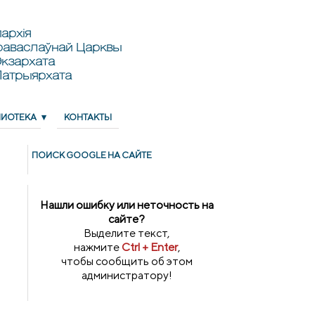
архія
раваслаўнай Царквы
кзархата
Патрыярхата
ЛИОТЕКА
КОНТАКТЫ
ПОИСК GOОGLE НА САЙТЕ
Нашли ошибку или неточность на
сайте?
Выделите текст,
нажмите
Ctrl + Enter
,
чтобы сообщить об этом
администратору!