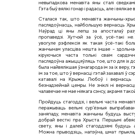
невыпадкова менавіта яны сталі сведкам
Гэта быў вялікі гонар і радасць, але і вялікае
Сталася так, што менавіта жанчыны-хрыс
паслядоўнасць, найбольшую вернасць Хры
Наўрад ці яны лепш за апосталаў раз
пропаведзі. Хутчэй за ўсё, усё-такі не
увогуле рэфлексія як такая ўсё-такі бо
жанчынам уласціва нешта іншае – здольна
кіруючыся часта толькі сваім сардэч
паслядоўна ажыццяўляць тое, што для іх дор
была найвялікшая ўзнагарода ім за іх веру,
ім за тое, што ў вернасці гэтай захавалі ў с
катавалі на Крыжы. Любоў і вернасць 
безнадзейнай цемры. Не зніклі ні вернас
чалавечае не мае ніякага сэнсу, акрамя тако
Пройдуць стагоддзі, і вельмі часта менавіт
перажываць вельмі сур’ёзныя выпрабаванн
заняпаду, менавіта жанчыны будуць выст
добрай весткі пра Хрыста. Першымі абвя
свету, яны і далей стагоддзямі будуць 
Можна прыводзіць, напэўна, шмат прыкла