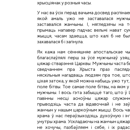
хрысціянак у розныя часы.
У нас ва ўсіх перад вачыма досвед распінае
якой амаль ужо не заставалася мужчын
заставаліся жанчыны. І, нягледзячы на 
прымаць напавер падчас вельмі нават су
жыцця, часам здаецца, што калі б не бы
захавалася б і загінула.
Як кажа нам сённяшняе апостальскае чы
благаслаўлялі перш за ўсё мужчынаў узя
цяжар стварэння Царквы. Мужчыны часта б
сведчаннем пра Хрыста праз паслядо
нясхільныя нагадваць людзям пра тое, шт
ціхая затока, у якой можна набыць ужо тут, н
поле бітвы. Тое самае поле бітвы, на якім 
мужчыны. І вось гэта забыццё таго, што ў
павінны несці асноўны цяжар служэння
прыводзіць часта да відавочнай і не за
жанчын у нашым царкоўным жыцці. Вось ча
храма ў нас пераўзыходзіць духоўную і і
унутры храма. Ускладаючы на жанчын цяжар 
не хочучы, пазбаўляем і сябе, і іх рада