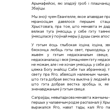
Арымафейскі, які зладзіў гроб і плашчаніц
Збаўцы.
Мы зноў чуем Евангелле, якое апавядае пра
міраносіцам давялося першымі стац
Хрыстовага, пра тое, што менавіта ім дад
вялікая туга ўмясціць у сябе гэту таямні
ўмясцілася ў поўнай меры ў душы саміх апос
У гэтым ёсць глыбокая ісціна; ісціна, з
бясконца любіць гэты свет, прыходзіць у
жывём у гэтым недасканалым свеце,
недасканаласці і якія ўзмацняем гэту недас
не можам, але і не хочам умясціць у сябе д
цяжка Богу знайсці Сабе тых абраннікаў, ты
свету пра Яго; абвясцілі належным чынам, 
што гэта добрая вестка выкліча ў людзей ве
што гэта добрая вестка зробіць іх, яе 
зненавіджанымі ў гэтым свеце.
Сапраўды, невыпадкова менавіта жанчыны-мі
першых у чалавечым родзе распазналі ў Хрыс
выракаліся Яго, нават тады, калі Яго па