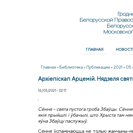
Перейти к основному содержанию
Skip to search
Гродн
Белорусской Правос
Белорусс
Московског
ГЛАВНАЯ
НОВОСТ
Главное меню
Главная
»
Библиотека
»
Публикации
»
2021
»
05
Архiепiскап Арцемiй. Нядзеля свя
16/05/2021 - 02:17
Сёння – свята пустога гроба Збаўцы. Сёння
якія прыйшлі і ўбачылі, што Хрыста там няма
яўна Збаўцу паслужыў.
Сёння ўспамінаюцца не толькі жанчыны-мі