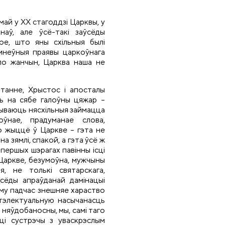
май у ХХ стагоддзі Царквы, у
аў, але ўсё-такі заўсёды
тое, што яны схільныя былі
мнеўныя праявы царкоўнага
ло жанчын, Царква наша не
танне, Хрыстос і апосталы
ць на сябе галоўны цяжар –
ываюць нясхільныя займацца
ўнае, прадуманае слова,
о жыццё ў Царкве – гэта не
а зямлі, спакой, а гэта ўсё ж
у першых шэрагах павінны ісці
 Царкве, безумоўна, мужчыны
, не толькі святарскага,
ўсёды апраўданай дамінацыі
му падчас знешняе хараство
нтэлектуальную насычанасць
няўдобаносны, мы, самі таго
сці сустрэчы з уваскрэслым