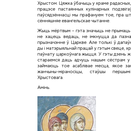
Хрыстом. Цяжка ўбачыць у храме радасных,
працэсе пастаянных кулінарных подзвігаў
паўсядзённасці мы прафануем тое, пра шт
сённяшняе евангельскае чытанне.
Жыць мёртвым – гэта значыць не прымаць 
не хацець ведаць, не імкнуцца да пазна
прызначэнне ў Царкве. Але толькі ў дапаўн
ды і матэрыяльнай працай у гэтым свеце, хр
паўнату царкоўнага жыцця. У гэты дзень ж
стараемся даць адчуць нашым сёстрам у
займаюць тое асаблівае месца, якое зан
жанчыны-міраносіцы, стаўшы першым
Хрыстовага.
Амінь.