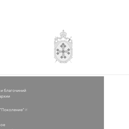
 и благочиний
архии
(внешняя ссылка)
"Поколение"
кое