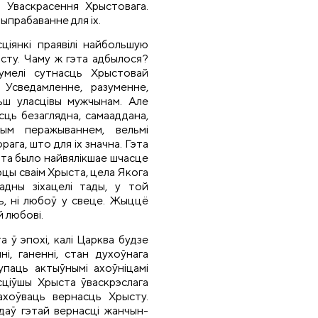
і Уваскрасення Хрыстовага.
 выпрабаванне для іх.
ціянкі праявілі найбольшую
сту. Чаму ж гэта адбылося?
умелі сутнасць Хрыстовай
. Усведамленне, разуменне,
льш уласцівы мужчынам. Але
сць безаглядна, самааддана,
ным перажываннем, вельмі
ага, што для іх значна. Гэта
 гэта было найвялікшае шчасце
эрцы сваім Хрыста, цела Якога
адны зіхацелі тады, у той
ць, ні любоў у свеце. Жыццё
й любові.
а ў эпохі, калі Царква будзе
і, ганенні, стан духоўнага
упаць актыўнымі ахоўніцамі
сціўшы Хрыста ўваскрэслага
ахоўваць вернасць Хрысту.
даў гэтай вернасці жанчын-