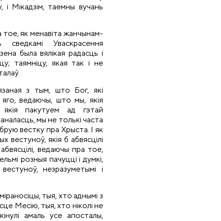
у, і Мікадзім, таемны вучань
 тое, як менавіта жанчынам-
ь сведкамі Уваскрасення
зена была вялікая радасць і
цу; таямніцу, якая так і не
талаў.
вязаная з тым, што Бог, які
 яго, ведаючы, што мы, якія
 якія пакутуем ад гэтай
каналасць, мы не толькі часта
обрую вестку пра Хрыста. І як
х вестуноў, якія б абвясцілі
абвясцілі, ведаючы пра тое,
льмі розныя пачуцці і думкі,
вестуноў, незразуметымі і
раносіцы, тыя, хто аднымі з
це Месію, тыя, хто ніколі не
кінулі амаль усе апосталы,