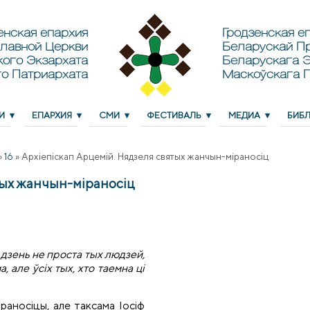
енская епархия
Гродзенская еп
лавной Церкви
Беларускай П
кого Экзархата
Беларускага Э
о Патриархата
Маскоўскага 
И
ЕПАРХИЯ
СМИ
ФЕСТИВАЛЬ
МЕДИА
БИБ
»
16
»
Архiепiскап Арцемiй. Нядзеля святых жанчын-міраносіц
тых жанчын-міраносіц
 дзень не проста тых людзей,
, але ўсіх тых, хто таемна ці
раносіцы, але таксама Іосіф