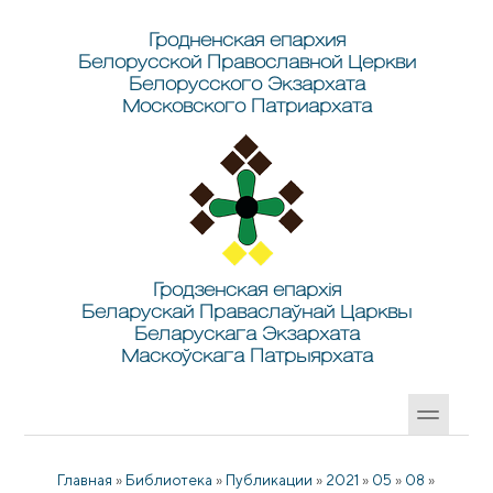
Перейти к основному содержанию
Skip to search
Гродненская епархия
Белорусской Православной Церкви
Белорусского Экзархата
Московского Патриархата
Гродзенская епархія
Беларускай Праваслаўнай Царквы
Беларускага Экзархата
Маскоўскага Патрыярхата
Главная
»
Библиотека
»
Публикации
»
2021
»
05
»
08
»