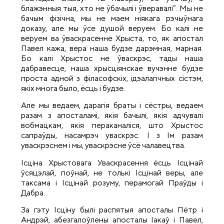
блажэнныя тыя, хто не ўбачылі і ўверавалі”. Мы не
бачым фізічна, мы не маем ніякага рэчыўнага
доказу, але мы ўсе душой веруем. Бо калі не
веруем ва ўваскрасенне Хрыста, то, як апостал
Павел кажа, вера наша будзе дарэмная, марная.
Бо калі Хрыстос не ўваскрэс, тады наша
дабравесце, наша хрысціянскае вучэнне будзе
проста адной з філасофскіх, ідэалагічных сістэм,
якіх многа было, ёсць і будзе.
Але мы ведаем, дарагія браты і сёстры, ведаем
разам з апосталамі, якія бачылі, якія адчувалі
вобмацкам, якія пераканаліся, што Хрыстос
сапраўды, насамрэч уваскрэс. І з Ім разам
уваскрэснем і мы, уваскрэсне ўсё чалавецтва.
Ісціна Хрыстовага Уваскрасення ёсць Ісцінай
ўсяцэлай, поўнай, не толькі Ісцінай веры, але
таксама і Ісцінай розуму, перамогай Праўды і
Дабра.
За гэту Ісціну былі распятыя апосталы Пётр і
Андрэй, абезгалоўлены апосталы Іакаў і Павел,