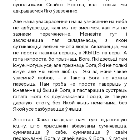
супольнікамі Свайго Боства, калі толькі мы
адкрываемся Яго ўздзеянню.
Але наша ўваскрасенне і наша ўзнясенне на неба
не адбудзецца, калі мы не зменімся, калі мы не
зазнаем перамяненне. Менавіта тут і
заключаецца тая складанасць, з якой
сутыкаюцца вельмі многія людзі. Аказваецца, мы
не проста павінны верыць, а ЖЫЦЬ па веры. А
гэта няпроста, бо прызнаць Бога, Які дзесьці там
існуе, могуць усе, але прызнаць Бога, Які не толькі
існуе, але Які мяне любіць і Які ад мяне чакае
ўзаемнай любові, – у Такога Бога не кожны
паверыць. Нам трэба не проста паверыць у
існаванне ці быццё Бога, а пастарацца сустрэць
гэтага Бога як доўгачаканага Госця, як такую
дарагую Істоту, без Якой жыць немагчыма, без
Якой усё разбураецца ў жыцці.
Апостал Фама нагадвае нам тую відавочную
ісціну, што хрысціянін абавязаны сумнявацца:
сумнявацца ў сабе, сумнявацца ў сваім
перажыванні Бога, у сваёй веры ў Бога, і ў гэтым