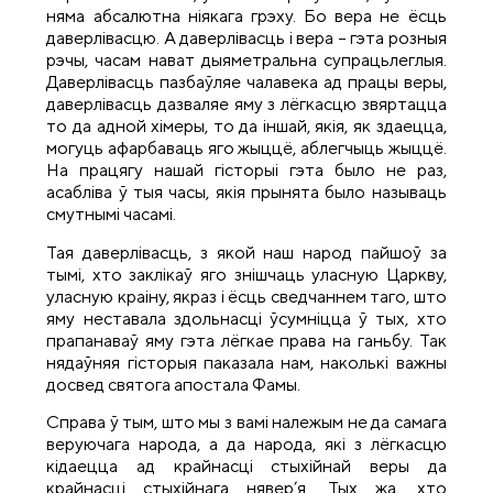
няма абсалютна ніякага грэху. Бо вера не ёсць
даверлівасцю. А даверлівасць і вера – гэта розныя
рэчы, часам нават дыяметральна супрацьлеглыя.
Даверлівасць пазбаўляе чалавека ад працы веры,
даверлівасць дазваляе яму з лёгкасцю звяртацца
то да адной хімеры, то да іншай, якія, як здаецца,
могуць афарбаваць яго жыццё, аблегчыць жыццё.
На працягу нашай гісторыі гэта было не раз,
асабліва ў тыя часы, якія прынята было называць
смутнымі часамі.
Тая даверлівасць, з якой наш народ пайшоў за
тымі, хто заклікаў яго знішчаць уласную Царкву,
уласную краіну, якраз і ёсць сведчаннем таго, што
яму неставала здольнасці ўсумніцца ў тых, хто
прапанаваў яму гэта лёгкае права на ганьбу. Так
нядаўняя гісторыя паказала нам, наколькі важны
досвед святога апостала Фамы.
Справа ў тым, што мы з вамі належым не да самага
веруючага народа, а да народа, які з лёгкасцю
кідаецца ад крайнасці стыхійнай веры да
крайнасці стыхійнага нявер’я. Тых жа, хто