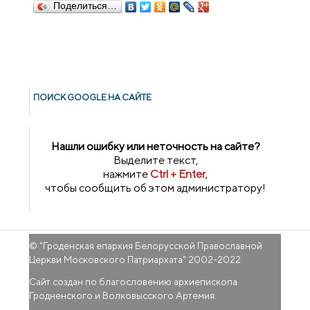
Поделиться…
ПОИСК GOОGLE НА САЙТЕ
Нашли ошибку или неточность на сайте?
Выделите текст,
нажмите
Ctrl + Enter
,
чтобы сообщить об этом администратору!
© "
Гроденская епархия Белорусской Православной
Церкви Московского Патриархата
" 2002-2022
Сайт создан по благословению архиепископа
Гродненского и Волковысского Артемия.