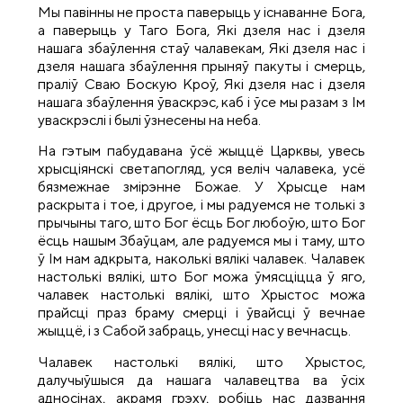
Мы павінны не проста паверыць у існаванне Бога,
а паверыць у Таго Бога, Які дзеля нас і дзеля
нашага збаўлення стаў чалавекам, Які дзеля нас і
дзеля нашага збаўлення прыняў пакуты і смерць,
праліў Сваю Боскую Кроў, Які дзеля нас і дзеля
нашага збаўлення ўваскрэс, каб і ўсе мы разам з Ім
уваскрэслі і былі ўзнесены на неба.
На гэтым пабудавана ўсё жыццё Царквы, увесь
хрысціянскі светапогляд, уся веліч чалавека, усё
бязмежнае змірэнне Божае. У Хрысце нам
раскрыта і тое, і другое, і мы радуемся не толькі з
прычыны таго, што Бог ёсць Бог любоўю, што Бог
ёсць нашым Збаўцам, але радуемся мы і таму, што
ў Ім нам адкрыта, наколькі вялікі чалавек. Чалавек
настолькі вялікі, што Бог можа ўмясціцца ў яго,
чалавек настолькі вялікі, што Хрыстос можа
прайсці праз браму смерці і ўвайсці ў вечнае
жыццё, і з Сабой забраць, унесці нас у вечнасць.
Чалавек настолькі вялікі, што Хрыстос,
далучыўшыся да нашага чалавецтва ва ўсіх
адносінах, акрамя грэху, робіць нас дазвання