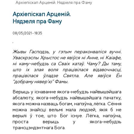
Архiепiскап Арцемiй. Нядзеля пра Фаму
Архiепiскап Арцемiй.
Нядзеля пра Фаму
08/05/2021 - 18:35
Жывы Гасподзь, у гэтым пераконваліся вучні.
Уваскрэслы Хрыстос не явіўся ні Анне, ні Каіафе,
ні каму-небудзь са Сваіх катаў. Чаму? Ды таму,
што іх злая воля працівілася відавочнасці,
працівілася ўладзе Святла. Але явіўся Ён
“добраму нявер’ю” Фамы.
Верыць у існаванне якога-небудзь найвышэйшага
абсалюту, якога-небудзь найвышэйшага пачатку,
якога можна назваць богам, напэўна, лёгка. Сёння
можна знайсці вельмі мала людзей, якія б не
верылі ў тое, што Бог існуе. Лёгка, напэўна,
проста верыць у якога-небудзь
трансцэндэнтнага Бога.