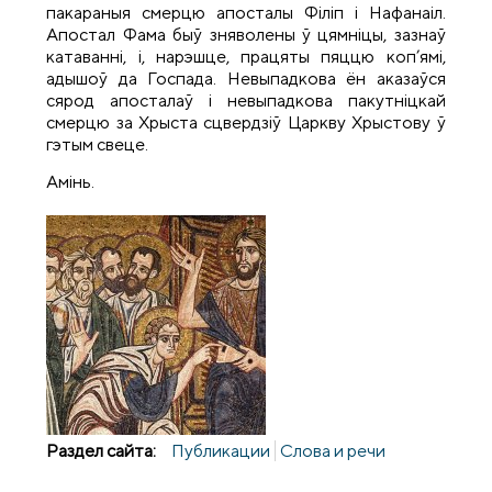
пакараныя смерцю апосталы Філіп і Нафанаіл.
Апостал Фама быў зняволены ў цямніцы, зазнаў
катаванні, і, нарэшце, працяты пяццю коп’ямі,
адышоў да Госпада. Невыпадкова ён аказаўся
сярод апосталаў і невыпадкова пакутніцкай
смерцю за Хрыста сцвердзіў Царкву Хрыстову ў
гэтым свеце.
Амінь.
Раздел сайта:
Публикации
Слова и речи