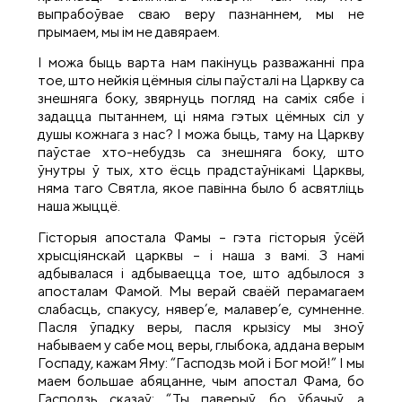
выпрабоўвае сваю веру пазнаннем, мы не
прымаем, мы ім не давяраем.
І можа быць варта нам пакінуць разважанні пра
тое, што нейкія цёмныя сілы паўсталі на Царкву са
знешняга боку, звярнуць погляд на саміх сябе і
задацца пытаннем, ці няма гэтых цёмных сіл у
душы кожнага з нас? І можа быць, таму на Царкву
паўстае хто-небудзь са знешняга боку, што
ўнутры ў тых, хто ёсць прадстаўнікамі Царквы,
няма таго Святла, якое павінна было б асвятліць
наша жыццё.
Гісторыя апостала Фамы – гэта гісторыя ўсёй
хрысціянскай царквы – і наша з вамі. З намі
адбывалася і адбываецца тое, што адбылося з
апосталам Фамой. Мы верай сваёй перамагаем
слабасць, спакусу, нявер’е, малавер’е, сумненне.
Пасля ўпадку веры, пасля крызісу мы зноў
набываем у сабе моц веры, глыбока, аддана верым
Госпаду, кажам Яму: “Гасподзь мой і Бог мой!” І мы
маем большае абяцанне, чым апостал Фама, бо
Гасподзь сказаў: “Ты паверыў, бо ўбачыў, а