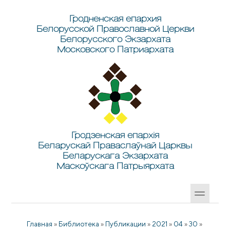
Перейти к основному содержанию
Skip to search
Гродненская епархия
Белорусской Православной Церкви
Белорусского Экзархата
Московского Патриархата
Гродзенская епархія
Беларускай Праваслаўнай Царквы
Беларускага Экзархата
Маскоўскага Патрыярхата
Главная
»
Библиотека
»
Публикации
»
2021
»
04
»
30
»