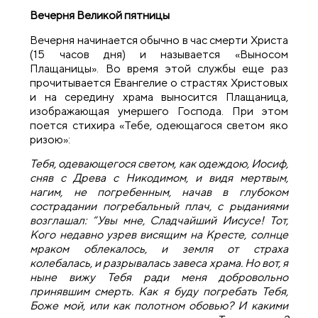
Вечерня Великой пятницы
Вечерня начинается обычно в час смерти Христа
(15 часов дня) и называется «Выносом
Плащаницы». Во время этой службы еще раз
прочитывается Евангелие о страстях Христовых
и на середину храма выносится Плащаница,
изображающая умершего Господа. При этом
поется стихира «Тебе, одеющагося светом яко
ризою»:
Тебя, одевающегося светом, как одеждою, Иосиф,
сняв с Древа с Никодимом, и видя мертвым,
нагим, не погребенным, начав в глубоком
сострадании погребальный плач, с рыданиями
возглашал: “Увы мне, Сладчайший Иисусе! Тот,
Кого недавно узрев висящим на Кресте, солнце
мраком облекалось, и земля от страха
колебалась, и разрывалась завеса храма. Но вот, я
ныне вижу Тебя ради меня добровольно
принявшим смерть. Как я буду погребать Тебя,
Боже мой, или как полотном обовью? И какими