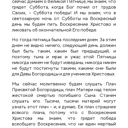
сейчас думаем о Великой Пятнице, мы знаем, что
грядет Суббота, когда Бог почил от трудов
Своих, – Суббота победы! И мы знаем, что в
светозарную ночь от Субботы на Воскресный
день мы будем петь Воскресение Христово и
ликовать об окончательной Его победе.
Но тогда пятница была последним днем. За этим
днем не видно ничего, следующий день должен
был быть таким, каким был предыдущий, и
поэтому тьма и мрак и ужас этой Пятницы
никогда никем не будут изведаны, никогда никем
не будут постигнуты такими, какими они были
для Девы Богородицы и для учеников Христовых.
Мы сейчас молитвенно будем слушать Плач
Пресвятой Богородицы, плач Матери над телом
жестокой смертью погибшего Сына. Станем
слушать его. Тысячи, тысячи матерей могут
узнать этот плач – и, я думаю, Ее плач страшнее
всякого плача, потому что с Воскресения
Христова мы знаем, что грядет победа
всеобщего Воскресения, что ни един мертвый