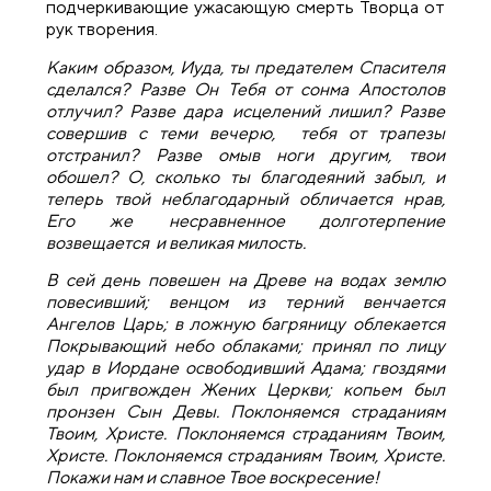
подчеркивающие ужасающую смерть Творца от
рук творения.
Каким образом, Иуда, ты предателем Спасителя
сделался? Разве Он Тебя от сонма Апостолов
отлучил? Разве дара исцелений лишил? Разве
совершив с теми вечерю, тебя от трапезы
отстранил? Разве омыв ноги другим, твои
обошел? О, сколько ты благодеяний забыл, и
теперь твой неблагодарный обличается нрав,
Его же несравненное долготерпение
возвещается и великая милость.
В сей день повешен на Древе на водах землю
повесивший; венцом из терний венчается
Ангелов Царь; в ложную багряницу облекается
Покрывающий небо облаками; принял по лицу
удар в Иордане освободивший Адама; гвоздями
был пригвожден Жених Церкви; копьем был
пронзен Сын Девы. Поклоняемся страданиям
Твоим, Христе. Поклоняемся страданиям Твоим,
Христе. Поклоняемся страданиям Твоим, Христе.
Покажи нам и славное Твое воскресение!