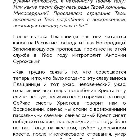
руками прикоснусь к нетленному Твоему телу?
Или какие песни буду петь ради Твоей кончины,
Милосердный? Прославляю страдания Твои,
воспеваю и Твое погребение с воскресением,
восклицая: Господи, слава Тебе!”
После выноса Плащаницы над ней читается
канон на Распятие Господа и Плач Богородицы.
Запоминающуюся проповедь произнес на этой
службе в 1966 году митрополит Антоний
Сурожский:
«Как трудно связать то, что совершается
теперь, и то, что было когда-то: эту славу выноса
Плащаницы и тот ужас, человеческий ужас,
охвативший всю тварь: погребение Христа в ту
единственную, великую неповторимую Пятницу.
Сейчас смерть Христова говорит нам о
Воскресении, сейчас мы стоим с возжженными
пасхальными свечами, сейчас самый Крест сияет
победой и озаряет нас надеждой – но тогда было
не так. Тогда на жестком, грубом деревянном
кресте, после многочасового страдания, умер