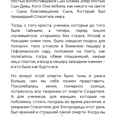
плотью воплотившийся Сын Божий, умер плотью
Сын Девы, Кого Она любила, как никого на свете
– Сына Благовещения, Сына, Который был
пришедший Спаситель мира.
Тогда, с того креста, ученики, которые до того
были тайными, а теперь, перед лицом
случившегося, открылись без страха, Иосиф и
Никодим сняли тело. Было слишком поздно для
похорон: тело отнесли в ближнюю пещеру в
Гефсиманском саду, положили на плиту, как
полагалось тогда, обвив плащаницей, закрыв
лицо платом, и вход в пещеру заградили камнем –
и это было как будто все.
Но вокруг этой смерти было тьмы и ужаса
больше, чем мы себе можем представить.
Поколебалась земля, померкло солнце,
потряслось все творение от смерти Создателя.
А для учеников, для женщин, которые не
побоялись стоять поодаль во время распятия и
умирания Спасителя, для Богородицы этот день
был мрачней и страшней самой смерти. Когда мы