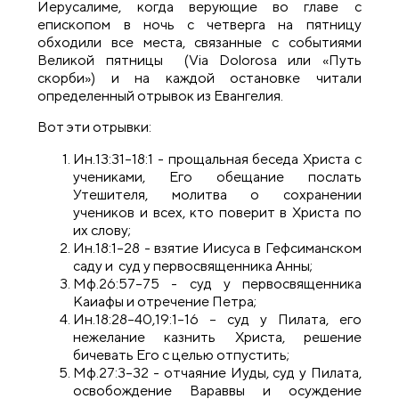
Иерусалиме, когда верующие во главе с
епископом в ночь с четверга на пятницу
обходили все места, связанные с событиями
Великой пятницы (Via Dolorosa или «Путь
скорби») и на каждой остановке читали
определенный отрывок из Евангелия.
Вот эти отрывки:
Ин.13:31–18:1 - прощальная беседа Христа с
учениками, Его обещание послать
Утешителя, молитва о сохранении
учеников и всех, кто поверит в Христа по
их слову;
Ин.18:1–28 - взятие Иисуса в Гефсиманском
саду и суд у первосвященника Анны;
Мф.26:57–75 - суд у первосвященника
Каиафы и отречение Петра;
Ин.18:28–40,19:1–16 – суд у Пилата, его
нежелание казнить Христа, решение
бичевать Его с целью отпустить;
Мф.27:3–32 - отчаяние Иуды, суд у Пилата,
освобождение Вараввы и осуждение