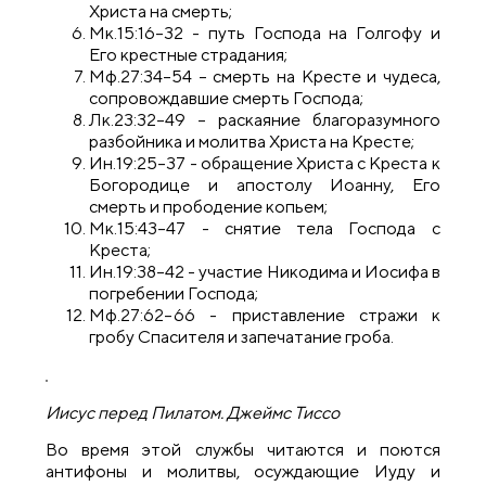
Христа на смерть;
Мк.15:16–32 - путь Господа на Голгофу и
Его крестные страдания;
Мф.27:34–54 – смерть на Кресте и чудеса,
сопровождавшие смерть Господа;
Лк.23:32–49 – раскаяние благоразумного
разбойника и молитва Христа на Кресте;
Ин.19:25–37 - обращение Христа с Креста к
Богородице и апостолу Иоанну, Его
смерть и прободение копьем;
Мк.15:43–47 - снятие тела Господа с
Креста;
Ин.19:38–42 - участие Никодима и Иосифа в
погребении Господа;
Мф.27:62–66 - приставление стражи к
гробу Спасителя и запечатание гроба.
Иисус перед Пилатом. Джеймс Тиссо
Во время этой службы читаются и поются
антифоны и молитвы, осуждающие Иуду и