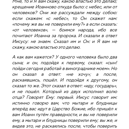
Мне, то и Я вам скажу, какою властью это делаю;
крещение Иоанново откуда было: с небес, или от
человеков? Они же рассуждали между собою:
если скажем: «с небес», то Он скажет нам:
«почему же вы не поверили ему?» а если сказать:
«от человеков», — боимся народа, ибо все
почитают Иоанна за пророка. И сказали в ответ
Иисусу: не знаем. Сказал им и Он: и Я вам не
скажу, какою властью это делаю.
А как вам кажется? У одного человека было два
сына; и он, подойдя к первому, сказал: «сын!
пойди сегодня работай в винограднике моем». Но
он сказал в ответ: «не хочу»; а после,
раскаявшись, пошёл. И подойдя к другому, он
сказал то же. Этот сказал в ответ: «иду, государь»,
и не пошёл. Который из двух исполнил волю
отца? Говорят Ему: первый. Иисус говорит им:
истинно говорю вам, что мытари и блудницы
вперёд вас идут в Царство Божие, ибо пришёл к
вам Иоанн путём праведности, и вы не поверили
ему, а мытари и блудницы поверили ему; вы же, и
видев это, не раскаялись после, чтобы поверить