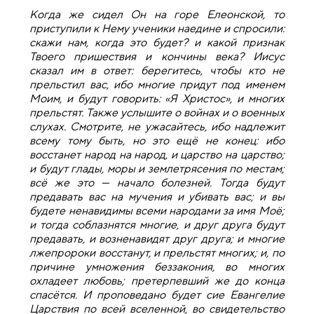
Когда же сидел Он на горе Елеонской, то
приступили к Нему ученики наедине и спросили:
скажи нам, когда это будет? и какой признак
Твоего пришествия и кончины века? Иисус
сказал им в ответ: берегитесь, чтобы кто не
прельстил вас, ибо многие придут под именем
Моим, и будут говорить: «Я Христос», и многих
прельстят. Также услышите о войнах и о военных
слухах. Смотрите, не ужасайтесь, ибо надлежит
всему тому быть, но это ещё не конец: ибо
восстанет народ на народ, и царство на царство;
и будут глады, моры и землетрясения по местам;
всё же это — начало болезней. Тогда будут
предавать вас на мучения и убивать вас; и вы
будете ненавидимы всеми народами за имя Моё;
и тогда соблазнятся многие, и друг друга будут
предавать, и возненавидят друг друга; и многие
лжепророки восстанут, и прельстят многих; и, по
причине умножения беззакония, во многих
охладеет любовь; претерпевший же до конца
спасётся. И проповедано будет сие Евангелие
Царствия по всей вселенной, во свидетельство