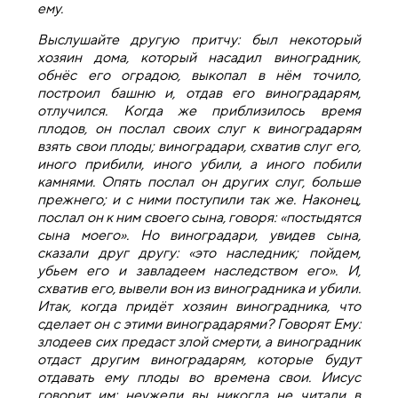
ему.
Выслушайте другую притчу: был некоторый
хозяин дома, который насадил виноградник,
обнёс его оградою, выкопал в нём точило,
построил башню и, отдав его виноградарям,
отлучился. Когда же приблизилось время
плодов, он послал своих слуг к виноградарям
взять свои плоды; виноградари, схватив слуг его,
иного прибили, иного убили, а иного побили
камнями. Опять послал он других слуг, больше
прежнего; и с ними поступили так же. Наконец,
послал он к ним своего сына, говоря: «постыдятся
сына моего». Но виноградари, увидев сына,
сказали друг другу: «это наследник; пойдем,
убьем его и завладеем наследством его». И,
схватив его, вывели вон из виноградника и убили.
Итак, когда придёт хозяин виноградника, что
сделает он с этими виноградарями? Говорят Ему:
злодеев сих предаст злой смерти, а виноградник
отдаст другим виноградарям, которые будут
отдавать ему плоды во времена свои. Иисус
говорит им: неужели вы никогда не читали в