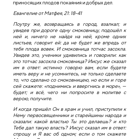
приносящих плодов покаяния и добрых дел.
Евангелие от Матфея, 21: 18-41
Поутру же, возвращаясь в город, взалкал; и
увидев при дороге одну смоковницу, подошёл к
ней и, ничего не найдя на ней, кроме одних
листьев, говорит ей: да не будет же впредь от
тебя плода вовек. И смоковница тотчас засохла.
Увидев это, ученики удивились и говорили: как
это тотчас засохла смоковница? Иисус же сказал
им в ответ: истинно говорю вам, если будете
иметь веру и не усомнитесь, не только сделаете
то, что сделано со смоковницею, но если и горе
сей скажете: «поднимись и ввергнись в море», —
будет; и всё, чего ни попросите в молитве с
верою, получите.
И когда пришёл Он в храм и учил, приступили к
Нему первосвященники и старейшины народа и
сказали: какой властью Ты это делаешь? и кто
Тебе дал такую власть? Иисус сказал им в ответ:
спрошу и Я вас об одном; если о том скажете