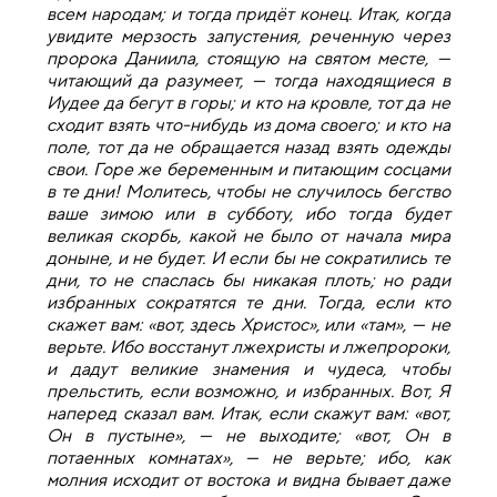
всем народам; и тогда придёт конец. Итак, когда
увидите мерзость запустения, реченную через
пророка Даниила, стоящую на святом месте, —
читающий да разумеет, — тогда находящиеся в
Иудее да бегут в горы; и кто на кровле, тот да не
сходит взять что-нибудь из дома своего; и кто на
поле, тот да не обращается назад взять одежды
свои. Горе же беременным и питающим сосцами
в те дни! Молитесь, чтобы не случилось бегство
ваше зимою или в субботу, ибо тогда будет
великая скорбь, какой не было от начала мира
доныне, и не будет. И если бы не сократились те
дни, то не спаслась бы никакая плоть; но ради
избранных сократятся те дни. Тогда, если кто
скажет вам: «вот, здесь Христос», или «там», — не
верьте. Ибо восстанут лжехристы и лжепророки,
и дадут великие знамения и чудеса, чтобы
прельстить, если возможно, и избранных. Вот, Я
наперед сказал вам. Итак, если скажут вам: «вот,
Он в пустыне», — не выходите; «вот, Он в
потаенных комнатах», — не верьте; ибо, как
молния исходит от востока и видна бывает даже