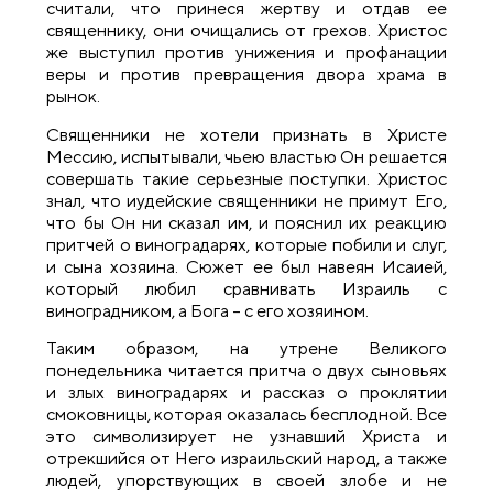
считали, что принеся жертву и отдав ее
священнику, они очищались от грехов. Христос
же выступил против унижения и профанации
веры и против превращения двора храма в
рынок.
Священники не хотели признать в Христе
Мессию, испытывали, чьею властью Он решается
совершать такие серьезные поступки. Христос
знал, что иудейские священники не примут Его,
что бы Он ни сказал им, и пояснил их реакцию
притчей о виноградарях, которые побили и слуг,
и сына хозяина. Сюжет ее был навеян Исаией,
который любил сравнивать Израиль с
виноградником, а Бога – с его хозяином.
Таким образом, на утрене
Великого
понедельника читается притча о двух сыновьях
и злых виноградарях и рассказ о проклятии
смоковницы, которая оказалась бесплодной. Все
это символизирует не узнавший Христа и
отрекшийся от Него израильский народ, а также
людей, упорствующих в своей злобе и не