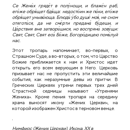
Се Жени́х гряде́т в полу́нощи, и блаже́н раб,
его́же обря́щет бдя́ща: недосто́ин же па́ки, его́же
обря́щет уныва́юща. Блюди́ у́бо душе́ моя́, не сном
отяготи́ся, да не сме́рти предана́ бу́деши, и
Ца́рствия вне затвори́шися, но воспряни́ зову́щи:
Свят, Свят, Свят еси́ Бо́же, Богоро́дицею поми́луй
нас.
Этот тропарь напоминает, во-первых, о
Страшном Суде, а во-вторых, о том, что Царство
Божие приближается к нам и Христос идет
открыть его всем верующим в Него. Церковь
призывает нас не пропустить эти величайшие
события, как неразумные девы из притчи. В
Греческих Церквях утрени первых трех дней
Страстной седмицы называют «Утренями
Жениха». Кроме пения тропаря на середину
храма выносят икону «Жених Церкви», на
которой изображен Христос в терновом венце.
Нимфиос (Жених Церкви). Икона. XX в