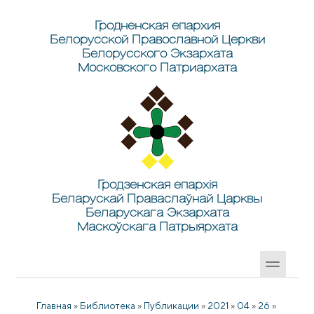
Перейти к основному содержанию
Skip to search
Гродненская епархия
Белорусской Православной Церкви
Белорусского Экзархата
Московского Патриархата
Гродзенская епархія
Беларускай Праваслаўнай Царквы
Беларускага Экзархата
Маскоўскага Патрыярхата
Главная
»
Библиотека
»
Публикации
»
2021
»
04
»
26
»