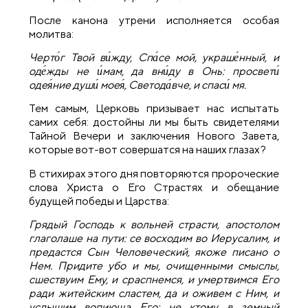
После канона утрени исполняется особая
молитва:
Черто́г Твой ви́жду, Спа́се мой, украше́нный, и
оде́жды не и́мам, да вни́ду в Онь: просвети́
одея́ние души́ моея́, Светода́вче, и спаси́ мя.
Тем самым, Церковь призывает нас испытать
самих себя: достойны ли мы быть свидетелями
Тайной Вечери и заключения Нового Завета,
которые вот-вот совершатся на наших глазах?
В стихирах этого дня повторяются пророческие
слова Христа о Его Страстях и обещание
будущей победы и Царства:
Грядый Господь к вольней страсти, апостолом
глаголаше на пути: се восходим во Иерусалим, и
предастся Сын Человеческий, якоже писано о
Нем. Придите убо и мы, очищенными смыслы,
сшествуим Ему, и сраспнемся, и умертвимся Его
ради житейским сластем, да и оживем с Ним, и
услышим вопиюща Его: не ктому в земный