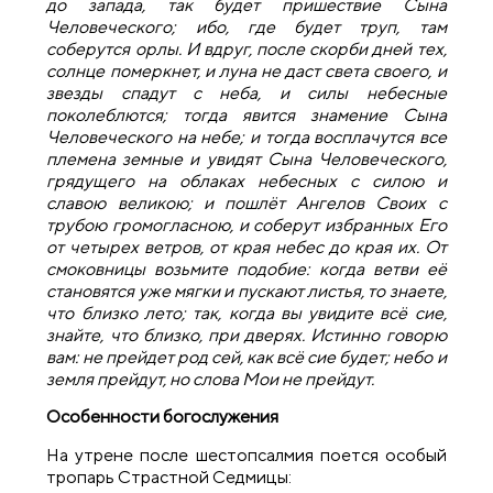
до запада, так будет пришествие Сына
Человеческого; ибо, где будет труп, там
соберутся орлы. И вдруг, после скорби дней тех,
солнце померкнет, и луна не даст света своего, и
звезды спадут с неба, и силы небесные
поколеблются; тогда явится знамение Сына
Человеческого на небе; и тогда восплачутся все
племена земные и увидят Сына Человеческого,
грядущего на облаках небесных с силою и
славою великою; и пошлёт Ангелов Своих с
трубою громогласною, и соберут избранных Его
от четырех ветров, от края небес до края их. От
смоковницы возьмите подобие: когда ветви её
становятся уже мягки и пускают листья, то знаете,
что близко лето; так, когда вы увидите всё сие,
знайте, что близко, при дверях. Истинно говорю
вам: не прейдет род сей, как всё сие будет; небо и
земля прейдут, но слова Мои не прейдут.
Особенности богослужения
На утрене после шестопсалмия поется особый
тропарь Страстной Седмицы: