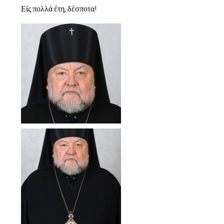
Είς πολλά έτη, δέσποτα!