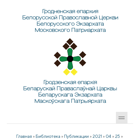
Перейти к основному содержанию
Skip to search
Гродненская епархия
Белорусской Православной Церкви
Белорусского Экзархата
Московского Патриархата
Гродзенская епархія
Беларускай Праваслаўнай Царквы
Беларускага Экзархата
Маскоўскага Патрыярхата
Главная
»
Библиотека
»
Публикации
»
2021
»
04
»
25
»