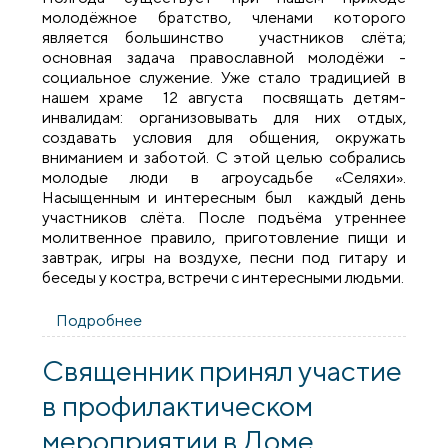
молодёжное братство, членами которого
является большинство участников слёта;
основная задача православной молодёжи -
социальное служение. Уже стало традицией в
нашем храме 12 августа посвящать детям-
инвалидам: организовывать для них отдых,
создавать условия для общения, окружать
вниманием и заботой. С этой целью собрались
молодые люди в агроусадьбе «Селяхи».
Насыщенным и интересным был каждый день
участников слёта. После подъёма утреннее
молитвенное правило, приготовление пищи и
завтрак, игры на воздухе, песни под гитару и
беседы у костра, встречи с интересными людьми.
Подробнее
о В агроусадьбе "Селяхи" прошел II-й
слёт православной молодёжи прихода
святых равноапостольных Мефодия и
Священник принял участие
Кирилла
в профилактическом
мероприятии в Доме