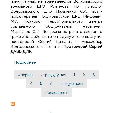
приняли участие врач-валеолог Волковысского
зонального ЦГЭ Ильинова Т.В., психолог
Волковысского ЦГЭ Лазаренко С.А., врач-
психотерапевт Волковысской ЦРБ Мицкевич
М.А., психолог Территориального центра
социального обслуживания населения
Маршалок О.И. Во время встречи с словом о
грехе и воздействии его на душу и тело выступил
протоиерей Сергий Давыдик - миссионер
Волковысского благочиния.
Протоиерей Сергий
ДАВЫДИК.
Подробнее
о Встреча с учащимися Волковысского
строительного лицея
« первая
‹ предыдущая
1
2
3
Страницы
4
5
6
следующая ›
последняя »