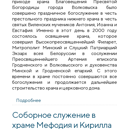
приходе храма Благовещения Пресвятой
Богородицы города Волковыска было
совершено праздничное богослужение в честь
престольного праздника нижнего храма в честь
святых Виленских мучеников Антония, Иоанна и
Евстафия. Именно в этот день в 2000 году
состоялось освящение храма, которое
совершил Высокопреосвященнейший Филарет,
Митрополит Минский и Слуцкий Патриарший
Экзарх всея Белоруссии в сослужении
Преосвященнейшего Артемия епископа
Гродненского и Волковысского и духовенства
Минской и Гродненской епархий. С этого
времени в храме постоянно совершаются все
богослужения и продолжается дальнейшее
строительство храма и церковного дома.
Подробнее
о Престольный праздник нижнего храма
в честь Виленских мучеников города
Волковыска
Соборное служение в
храме Мефодия и Кирилла