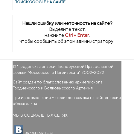
ПОИСК GOОGLE НА САЙТЕ
Нашли ошибку или неточность на сайте?
Выделите текст,
нажмите
Ctrl + Enter
,
чтобы сообщить об этом администратору!
© "
Гроденская епархия Белорусской Православной
Церкви Московского Патриархата
" 2002-2022
Сайт создан по благословению архиепископа
Гродненского и Волковысского Артемия.
При использовании материалов ссылка на сайт епархии
обязательна.
МЫ В СОЦИАЛЬНЫХ СЕТЯХ
(внешняя ссылка)
ВКОНТАКТЕ