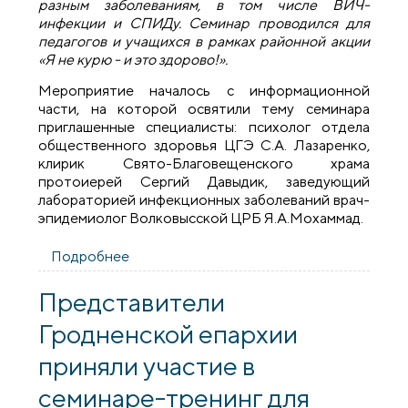
разным заболеваниям, в том числе ВИЧ-
инфекции и СПИДу. Семинар проводился для
педагогов и учащихся в рамках районной акции
«Я не курю - и это здорово!».
Мероприятие началось с информационной
части, на которой освятили тему семинара
приглашенные специалисты: психолог отдела
общественного здоровья ЦГЭ С.А. Лазаренко,
клирик Свято-Благовещенского храма
протоиерей Сергий Давыдик, заведующий
лабораторией инфекционных заболеваний врач-
эпидемиолог Волковысской ЦРБ Я.А.Мохаммад.
Подробнее
о Миссионер Волковысского благочиния
принял участие в семинаре-практикуме
по профилактике зависимостей
Представители
Гродненской епархии
приняли участие в
семинаре-тренинг для