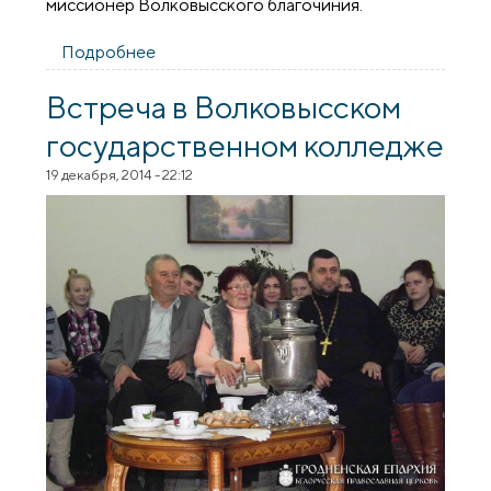
миссионер Волковысского благочиния.
Подробнее
о Миссионер Волковысского благочиния
принял участие в акции посвященной
здоровому образу жизни
Встреча в Волковысском
государственном колледже
19 декабря, 2014 - 22:12