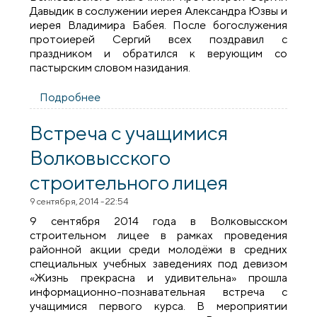
Давыдик в сослужении иерея Александра Юзвы и
иерея Владимира Бабея. После богослужения
протоиерей Сергий всех поздравил с
праздником и обратился к верующим со
пастырским словом назидания.
Подробнее
о Соборное служение в храме Мефодия
и Кирилла города Волковыска
Встреча с учащимися
Волковысского
строительного лицея
9 сентября, 2014 - 22:54
9 сентября 2014 года в Волковысском
строительном лицее в рамках проведения
районной акции среди молодёжи в средних
специальных учебных заведениях под девизом
«Жизнь прекрасна и удивительна» прошла
информационно-познавательная встреча с
учащимися первого курса. В мероприятии