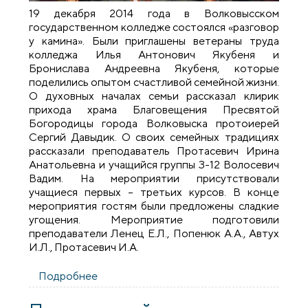
19 декабря 2014 года в Волковысском
государственном колледже состоялся «разговор
у камина». Были приглашены ветераны труда
колледжа Илья Антонович Якубеня и
Бронислава Андреевна Якубеня, которые
поделились опытом счастливой семейной жизни.
О духовных началах семьи рассказал клирик
прихода храма Благовещения Пресвятой
Богородицы города Волковыска протоиерей
Сергий Давыдик. О своих семейных традициях
рассказали преподаватель Протасевич Ирина
Анатольевна и учащийся группы З-12 Волосевич
Вадим. На мероприятии присутствовали
учащиеся первых – третьих курсов. В конце
мероприятия гостям были предложены сладкие
угощения. Мероприятие подготовили
преподаватели Ленец Е.Л., Попенюк А.А., Автух
И.Л., Протасевич И.А.
Подробнее
о Встреча в Волковысском
государственном колледже