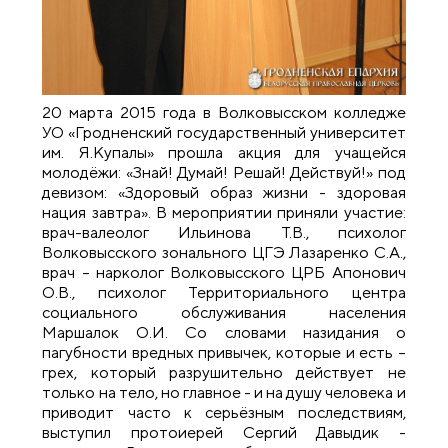
20 марта 2015 года в Волковысском колледже
УО «Гродненский государственный университет
им. Я.Купалы» прошла акция для учащейся
молодёжи: «Знай! Думай! Решай! Действуй!» под
девизом: «Здоровый образ жизни - здоровая
нация завтра». В мероприятии приняли участие:
врач-валеолог Ильинова Т.В., психолог
Волковысского зонального ЦГЭ Лазаренко С.А.,
врач – нарколог Волковысского ЦРБ Апонович
О.В., психолог Территориального центра
социального обслуживания населения
Маршалок О.И. Со словами назидания о
пагубности вредных привычек, которые и есть –
грех, который разрушительно действует не
только на тело, но главное - и на душу человека и
приводит часто к серьёзным последствиям,
выступил протоиерей Сергий Давыдик -