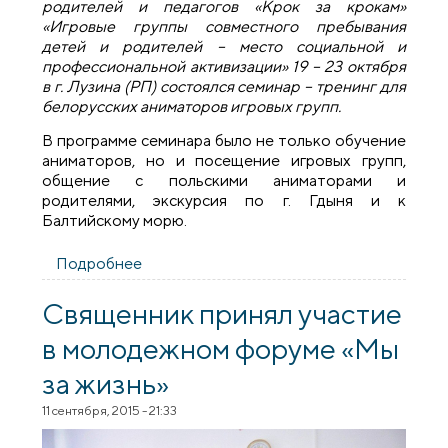
родителей и педагогов «Крок за крокам»
«Игровые группы совместного пребывания
детей и родителей – место социальной и
профессиональной активизации» 19 – 23 октября
в г. Лузина (РП) состоялся семинар – тренинг для
белорусских аниматоров игровых групп.
В программе семинара было не только обучение
аниматоров, но и посещение игровых групп,
общение с польскими аниматорами и
родителями, экскурсия по г. Гдыня и к
Балтийскому морю.
Подробнее
о Представители Гродненской епархии
приняли участие в семинаре-тренинг для
белорусских аниматоров игровых групп
Священник принял участие
в молодежном форуме «Мы
за жизнь»
11 сентября, 2015 - 21:33