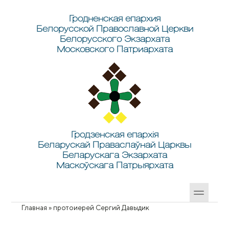
Перейти к основному содержанию
Skip to search
Гродненская епархия
Белорусской Православной Церкви
Белорусского Экзархата
Московского Патриархата
Гродзенская епархія
Беларускай Праваслаўнай Царквы
Беларускага Экзархата
Маскоўскага Патрыярхата
Главная
»
протоиерей Сергий Давыдик
Вы здесь