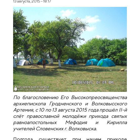
13 августа, 2015 - 18:17
По благословению Его Высокопреосвященства
архиепископа Гродненского и Волковысского
Артемия, с 10 по 13 августа 2015 года прошёл
II-й
слёт православной молодёжи прихода святых
равноапостольных Мефодия и Кирилла
учителей Словенских г. Волковыска.
Полгода существует при нашем приходе