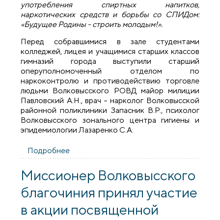
употребления спиртных напитков,
наркотических средств и борьбы со СПИДом:
«Будущее Родины - строить молодым!».
Перед собравшимися в зале студентами
колледжей, лицея и учащимися старших классов
гимназий города выступили старший
оперуполномоченный отделом по
наркоконтролю и противодействию торговле
людьми Волковысского РОВД майор милиции
Павловский А.Н., врач – нарколог Волковысской
районной поликлиники Запасник В.Р., психолог
Волковысского зонального центра гигиены и
эпидемиологии Лазаренко С.А.
Подробнее
о Священник принял участие в
профилактическом мероприятии в Доме
культуры города Волковыска
Миссионер Волковысского
благочиния принял участие
в акции посвященной