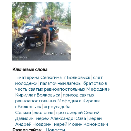
Ключевые слова:
Екатерина Селюгина
г.Волковыск
слет
молодежи
палаточный лагерь
братство в
честь святых равноапостольных Мефодия и
Кирилла г.Волковыск
приход святых
равноапостольных Мефодия и Кирилла
г.Волковыск
агроусадьба
Селяхи
экология
протоиерей Сергий
Давыдик
иерей Александр Юзва
иерей
Андрей Ноздрин
иерей Иоанн Кононович
Раздел сайта:
Новости