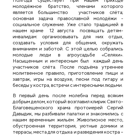
Полгода существует при нашем приходе
молодёжное братство, членами которого
является большинство участников слёта;
основная задача православной молодёжи -
социальное служение. Уже стало традицией в
нашем храме 12 августа посвящать детям-
инвалидам: организовывать для них отдых,
создавать условия для общения, окружать
вниманием и заботой. С этой целью собрались
молодые люди в агроусадьбе «Селяхи».
Насыщенным и интересным был каждый день
участников слёта. После подъёма утреннее
молитвенное правило, приготовление пищи и
завтрак, игры на воздухе, песни под гитару и
беседы у костра, встречи с интересными людьми.
В первый день после молебна перед всяким
добрым делом, который возглавил клирик Свято-
Благовещенского храма протоиерей Сергий
Давыдик, мы разбивали палатки и знакомились с
нашим временным жильём. Живописное место,
обустроенная территория, уютные домики и
террасы, места для отдыха и разведения костра –