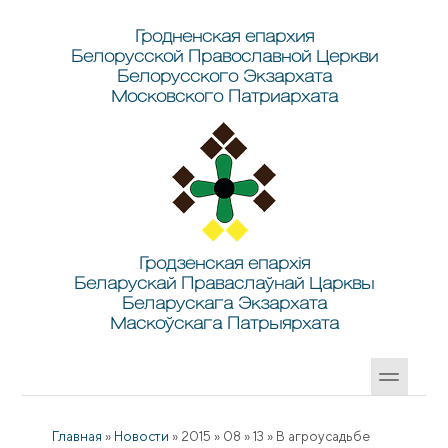
Перейти к основному содержанию
Skip to search
Гродненская епархия
Белорусской Православной Церкви
Белорусского Экзархата
Московского Патриархата
Гродзенская епархія
Беларускай Праваслаўнай Царквы
Беларускага Экзархата
Маскоўскага Патрыярхата
Главная
»
Новости
»
2015
»
08
»
13
»
В агроусадьбе