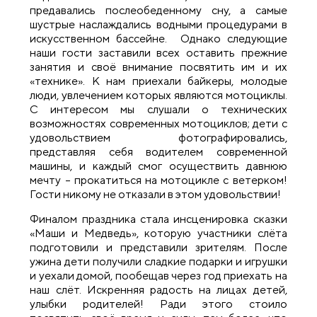
предавались послеобеденному сну, а самые
шустрые наслаждались водными процедурами в
искусственном бассейне. Однако следующие
наши гости заставили всех оставить прежние
занятия и своё внимание посвятить им и их
«технике». К нам приехали байкеры, молодые
люди, увлечением которых являются мотоциклы.
С интересом мы слушали о технических
возможностях современных мотоциклов; дети с
удовольствием фотографировались,
представляя себя водителем современной
машины, и каждый смог осуществить давнюю
мечту – прокатиться на мотоцикле с ветерком!
Гости никому не отказали в этом удовольствии!
Финалом праздника стала инсценировка сказки
«Маши и Медведь», которую участники слёта
подготовили и представили зрителям. После
ужина дети получили сладкие подарки и игрушки
и уехали домой, пообещав через год приехать на
наш слёт. Искренняя радость на лицах детей,
улыбки родителей! Ради этого стоило