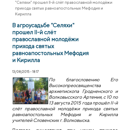
"Селяхи" прошел II-й слёт православной молодёжи
прихода святых равноапостольных Мефодия и
Кирилла
В агроусадьбе "Селяхи"
прошел II-й слёт
православной молодёжи
прихода святых
равноапостольных Мефодия
и Кирилла
13/08/2015 - 18:17
По благословению Его
Высокопреосвященства
архиепископа Гродненского и
Волковысского Артемия, с 10 по
13 августа 2015 года прошёл
II-й
слёт православной молодёжи прихода святых
равноапостольных Мефодия и Кирилла
учителей Словенских г. Волковыска.