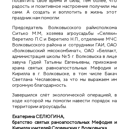
посвятить своё время и силы, тем более, что
радость и позитивное настроение получили мы
сами. А создать и воплотить в жизнь этот
праздник нам помогли:
Председатель Волковысского райисполкома
Ситько М.М, хозяева агроусадьбы «Селяхи»
Веретило П.С и Веретило Н.П., отделение МЧС
Волковысского района и сотрудники ГАИ, ОАО
«Волковысский мясокомбинат», ОАО «Беллакт,
администрация школы №5 г. Волковыска в лице
завуча Гудей Татьяны Евгеньевны, прихожане
храма святых равноапостольных Мефодия и
Кирилла в г. Волковыске, в том числе Бакач
Светлана Чеславовна, за что мы выражаем им
огромную благодарность.
Завершился слёт экологической операцией, в
ходе которой мы помогли навести порядок на
территории агроусадьбы.
Екатерина СЕЛЮГИНА,
братство святых раноапостольных Мефодия и
Кирилла учителей Словенских г. Волковыска