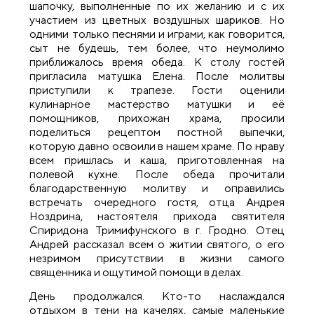
шапочку, выполненные по их желанию и с их
участием из цветных воздушных шариков. Но
одними только песнями и играми, как говорится,
сыт не будешь, тем более, что неумолимо
приближалось время обеда. К столу гостей
пригласила матушка Елена. После молитвы
приступили к трапезе. Гости оценили
кулинарное мастерство матушки и её
помощников, прихожан храма, просили
поделиться рецептом постной выпечки,
которую давно освоили в нашем храме. По нраву
всем пришлась и каша, приготовленная на
полевой кухне. После обеда прочитали
благодарственную молитву и оправились
встречать очередного гостя, отца Андрея
Ноздрина, настоятеля прихода святителя
Спиридона Тримифунского в г. Гродно. Отец
Андрей рассказал всем о житии святого, о его
незримом присутствии в жизни самого
священника и ощутимой помощи в делах.
День продолжался. Кто-то наслаждался
отдыхом в тени на качелях, самые маленькие