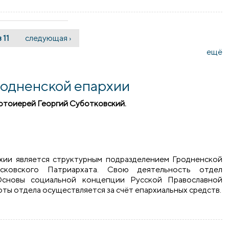
з 11
следующая ›
ещё
родненской епархии
ротоиерей Георгий Суботковский.
,
правки email)
хии является структурным подразделением Гродненской
сковского Патриархата. Свою деятельность отдел
Основы социальной концепции Русской Православной
ы отдела осуществляется за счёт епархиальных средств.
ненской епархии