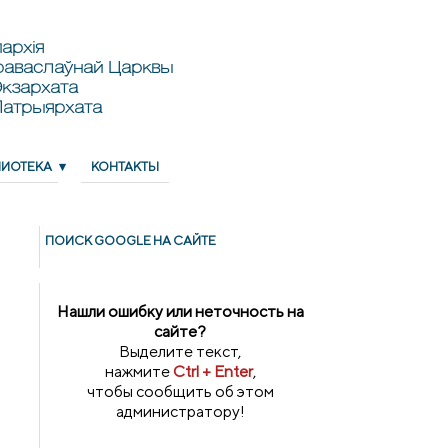
архія
раваслаўнай Царквы
кзархата
Патрыярхата
ЛИОТЕКА
КОНТАКТЫ
ПОИСК GOОGLE НА САЙТЕ
Нашли ошибку или неточность на
сайте?
Выделите текст,
нажмите
Ctrl + Enter
,
чтобы сообщить об этом
администратору!