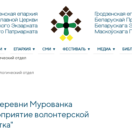
енская епархия
Гродзенская еп
лавной Церкви
Беларускай П
кого Экзархата
Беларускага Э
о Патриархата
Маскоўскага 
И
ЕПАРХИЯ
СМИ
ФЕСТИВАЛЬ
МЕДИА
БИБ
ческий отдел
логический отдел
деревни Мурованка
приятие волонтерской
тка"