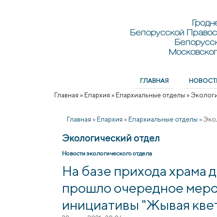
Перейти к основному содержанию
Skip to search
Гродн
Белорусской Правос
Белорусс
Московског
ГЛАВНАЯ
НОВОСТ
Главное меню
Главная
»
Епархия
»
Епархиальные отделы
»
Экологи
Вы здесь
Главная
»
Епархия
»
Епархиальные отделы
»
Эко
Экологический отдел
Новости экологического отдела
На базе прихода храма 
прошло очередное меро
инициативы "Жывая кве