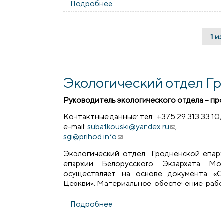
Подробнее
о «Доброе дело» ЭкоЗельва
1 и
Экологический отдел Г
Руководитель экологического отдела – п
Контактные данные: тел: +375 29 313 33 10
e-mail:
subatkouski@yandex.ru
(ссылка для от
,
sgi@prihod.info
(ссылка для отправки email)
Экологический отдел Гродненской епар
епархии Белорусского Экзархата Мо
осуществляет на основе документа «
Церкви». Материальное обеспечение работ
Подробнее
о Экологический отдел Грод