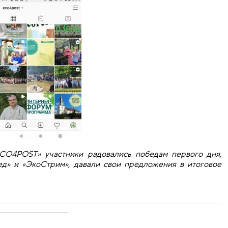
ЕСO4РOST» участники радовались победам первого дня,
д» и «ЭкоСтрим», давали свои предложения в итоговое
кого интернет-форума "Православная молодежь за устойчив