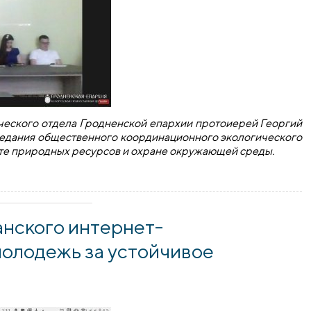
ического отдела Гродненской епархии протоиерей Георгий
аседания общественного координационного экологического
ете природных ресурсов и охране окружающей среды.
ого отдела принял участие в работе заседания общественн
анского интернет-
молодежь за устойчивое