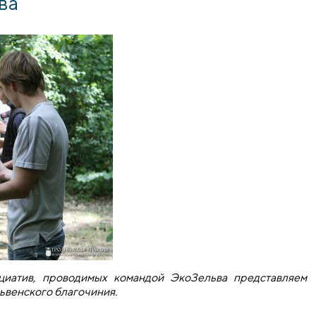
ва
циатив, проводимых командой ЭкоЗельва представляем
ьвенского благочиния.