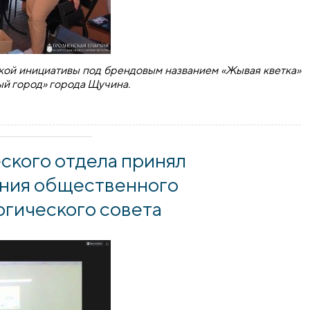
ской инициативы под брендовым названием «Жывая кветка»
ый город» города Щучина.
 инициативы под названием «Жывая кветка» прошло в Щучи
ского отдела принял
ания общественного
огического совета