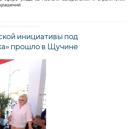
крашений.
ревни Мурованка прошло очередное мероприятие волонтерск
кой инициативы под
ка» прошло в Щучине