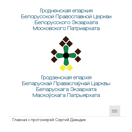
Перейти к основному содержанию
Skip to search
Гродненская епархия
Белорусской Православной Церкви
Белорусского Экзархата
Московского Патриархата
Гродзенская епархія
Беларускай Праваслаўнай Царквы
Беларускага Экзархата
Маскоўскага Патрыярхата
Главная
»
протоиерей Сергий Давыдик
Вы здесь