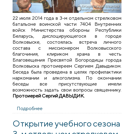
22 июля 2014 года в 3-м отдельном стрелковом
батальоне воинской части 7404 Внутренних
войск Министерства обороны Республики
Беларусь, дислоцирующегося в городе
Волковыске, состоялась встреча личного
состава с миссионером Волковысского
благочиния, клириком храма в честь
Благовещения Пресвятой Богородицы города
Волковыска протоиереем Сергием Давыдиком.
Беседа была проведена в целях профилактики
наркомании и алкоголизма. По окончании
беседы все присутствующие имели
возможность задать свои вопросы священнику.
Протоиерей Сергий ДАВЫДИК.
Подробнее
о Встреча со священником в воинской
части 7404
Открытие учебного сезона
3-м отдельном стрелковом