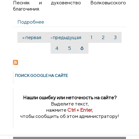
Песняк и духовенство Волковысского
благочиния.
Подробнее
о Архиепископ Артемий совершил
литургию в храме Архангела Михаила
деревни Изабелин
« первая
‹ предыдущая
1
2
3
Страницы
4
5
6
ПОИСК GOОGLE НА САЙТЕ
Нашли ошибку или неточность на сайте?
Выделите текст,
нажмите
Ctrl + Enter
,
чтобы сообщить об этом администратору!