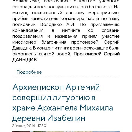
Волковыске, состоялось открытие учебного
сезона для военнослужащих этого батальона. На
митинг, посвящённый данному мероприятию,
прибыл заместитель командира части по тылу
полковник Володько А.И. По приглашению
командования в митинге со словами
поздравления и назидания принял участие
миссионер благочиния протоиерей Сергий
Давыдик. В конце митинга военнослужащие были
окроплены святой водой.
Протоиерей Сергий
ДАВЫДИК.
Подробнее
о Открытие учебного сезона 3-м
отдельном стрелковом батальоне ВЧ
№7404
Архиепископ Артемий
совершил литургию в
храме Архангела Михаила
деревни Изабелин
21 июня, 2014 - 17:30