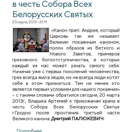
в честь Собора Всех
Белорусских Святых
20 марта, 2013 - 21:19
«Канон преп. Андрея, который
Церковь так же называет
Великим покаянным каноном,
полон образов из Ветхого и
Нового Заветов, примеров
греховного богоотступничества, в которых
каждый из нас может узнать самого себя.
Начиная уже с первых поколений человечества,
грех всегда жил в людях, но не всегда люди хотят
себе в этом признаться. Тем не менее это
является первым условием для нашего покаяния»
- с такими словами обратился сегодня, 20 марта
2013г., Владыка Артемий к прихожанам храма в
честь Собора Всех Белорусских Святых
г.Гродно после прочтения третьей части
Великого канона.
Дмитрий ПАЛЮКЕВИЧ.
Подробнее
о Архиепископ Артемий возглавил