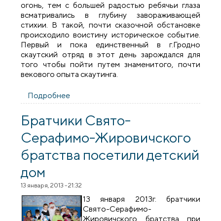
огонь, тем с большей радостью ребячьи глаза
всматривались в глубину завораживающей
стихии. В такой, почти сказочной обстановке
происходило воистину историческое событие.
Первый и пока единственный в г.Гродно
скаутский отряд в этот день зарождался для
того чтобы пойти путем знаменитого, почти
векового опыта скаутинга.
Подробнее
о В Гродно появился первый скаутский
отряд
Братчики Свято-
Серафимо-Жировичского
братства посетили детский
дом
13 января, 2013 - 21:32
13 января 2013г. братчики
Свято-Серафимо-
Жировичского братства при