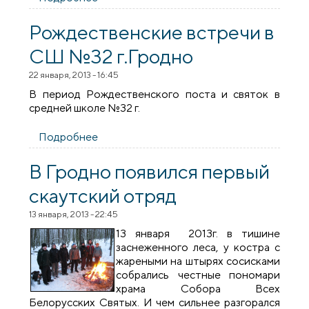
чтение канона Андрея Критского в
храме в честь Собора Всех Белорусских
Рождественские встречи в
Святых
СШ №32 г.Гродно
22 января, 2013 - 16:45
В период Рождественского поста и святок в
средней школе №32 г.
Подробнее
о Рождественские встречи в СШ №32
г.Гродно
В Гродно появился первый
скаутский отряд
13 января, 2013 - 22:45
13 января 2013г. в тишине
заснеженного леса, у костра с
жареными на штырях сосисками
собрались честные пономари
храма Собора Всех
Белорусских Святых. И чем сильнее разгорался