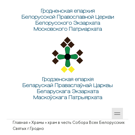
Перейти к основному содержанию
Skip to search
Гродненская епархия
Белорусской Православной Церкви
Белорусского Экзархата
Московского Патриархата
Гродзенская епархія
Беларускай Праваслаўнай Царквы
Беларускага Экзархата
Маскоўскага Патрыярхата
Главная
»
Храмы
»
храм в честь Собора Всех Белорусских
Вы здесь
Святых г.Гродно