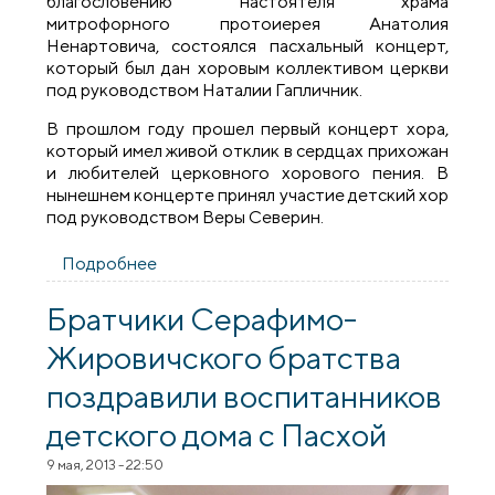
благословению настоятеля храма
митрофорного протоиерея Анатолия
Ненартовича, состоялся пасхальный концерт,
который был дан хоровым коллективом церкви
под руководством Наталии Гапличник.
В прошлом году прошел первый концерт хора,
который имел живой отклик в сердцах прихожан
и любителей церковного хорового пения. В
нынешнем концерте принял участие детский хор
под руководством Веры Северин.
Подробнее
о Пасхальный концерт в храме в честь
Собора Всех Белорусских Святых
Братчики Серафимо-
Жировичского братства
поздравили воспитанников
детского дома с Пасхой
9 мая, 2013 - 22:50