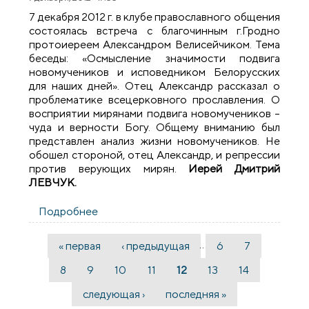
7 декабря 2012 г. в клубе православного общения
состоялась встреча с благочинным г.Гродно
протоиереем Александром Велисейчиком. Тема
беседы: «Осмысление значимости подвига
новомучеников и исповедником Белорусских
для наших дней». Отец Александр рассказал о
проблематике всецерковного прославления. О
восприятии мирянами подвига новомучеников –
чуда и верности Богу. Общему вниманию был
представлен анализ жизни новомучеников. Не
обошел стороной, отец Александр, и репрессии
против верующих мирян.
Иерей Дмитрий
ЛЕВЧУК.
Подробнее
о Очередная встреча в клубе
православного общения
…
« первая
‹ предыдущая
6
7
Страницы
8
9
10
11
12
13
14
следующая ›
последняя »