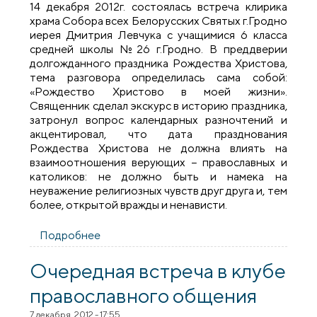
14 декабря 2012г. состоялась встреча клирика
храма Собора всех Белорусских Святых г.Гродно
иерея Дмитрия Левчука с учащимися 6 класса
средней школы №26 г.Гродно. В преддверии
долгожданного праздника Рождества Христова,
тема разговора определилась сама собой:
«Рождество Христово в моей жизни».
Священник сделал экскурс в историю праздника,
затронул вопрос календарных разночтений и
акцентировал, что дата празднования
Рождества Христова не должна влиять на
взаимоотношения верующих − православных и
католиков: не должно быть и намека на
неуважение религиозных чувств друг друга и, тем
более, открытой вражды и ненависти.
Подробнее
о «Рождество Христово в моей жизни»
Очередная встреча в клубе
православного общения
7 декабря, 2012 - 17:55