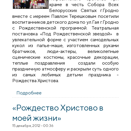
храме в честь Собора Всех
Белорусских Святых г.Гродно
вместе с иереем Павлом Терешковым посетили
воспитанников детского дома по ул.Гая г.Гродно
с Рождественской программой. Театральная
постановка «Под Рождественской звездой» в
увлекательной форме с участием самодельных
кукол из папье-маше, изготовленных руками
братчиков, люди-актеры, великолепные
сценические костюмы, красочные декорации,
теплые поздравления создали особую
праздничную атмосферу и раскрыли суть одного
из самых любимых детьми праздника -
Рождества Христова.
Подробнее
о Братчики Свято-Серафимо-
Жировичского братства посетили
детский дом
«Рождество Христово в
моей жизни»
15 декабря, 2012 - 00:36