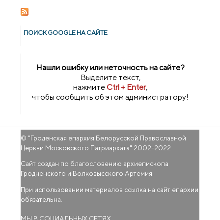
ПОИСК GOОGLE НА САЙТЕ
Нашли ошибку или неточность на сайте?
Выделите текст,
нажмите
Ctrl + Enter
,
чтобы сообщить об этом администратору!
© "
Гроденская епархия Белорусской Православной
Церкви Московского Патриархата
" 2002-2022
Сайт создан по благословению архиепископа
Гродненского и Волковысского Артемия.
При использовании материалов ссылка на сайт епархии
обязательна.
МЫ В СОЦИАЛЬНЫХ СЕТЯХ