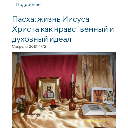
Подробнее
о Братчики Серафимо-Жировичского
братства поздравили воспитанников
детского дома с Пасхой
Пасха: жизнь Иисуса
Христа как нравственный и
духовный идеал
17 апреля, 2013 - 17:12