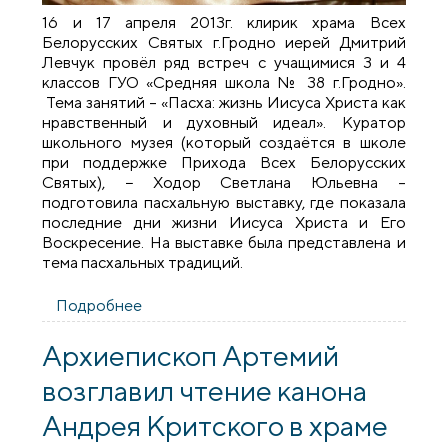
16 и 17 апреля 2013г. клирик храма Всех
Белорусских Святых г.Гродно иерей Дмитрий
Левчук провёл ряд встреч с учащимися 3 и 4
классов ГУО «Средняя школа № 38 г.Гродно».
Тема занятий – «Пасха: жизнь Иисуса Христа как
нравственный и духовный идеал». Куратор
школьного музея (который создаётся в школе
при поддержке Прихода Всех Белорусских
Святых), − Ходор Светлана Юльевна –
подготовила пасхальную выставку, где показала
последние дни жизни Иисуса Христа и Его
Воскресение. На выставке была представлена и
тема пасхальных традиций.
Подробнее
о Пасха: жизнь Иисуса Христа как
нравственный и духовный идеал
Архиепископ Артемий
возглавил чтение канона
Андрея Критского в храме