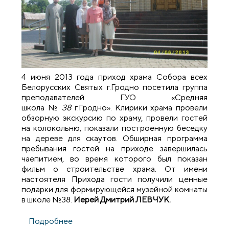
4 июня 2013 года приход храма Собора всех
Белорусских Святых г.Гродно посетила группа
преподавателей ГУО «Средняя
школа №
38
г.Гродно». Клирики храма провели
обзорную экскурсию по храму, провели гостей
на колокольню, показали построенную беседку
на дереве для скаутов. Обширная программа
пребывания гостей на приходе завершилась
чаепитием, во время которого был показан
фильм о строительстве храма. От имени
настоятеля Прихода гости получили ценные
подарки для формирующейся музейной комнаты
в школе №38.
Иерей Дмитрий ЛЕВЧУК.
Подробнее
о Преподаватели СШ №38 посетили