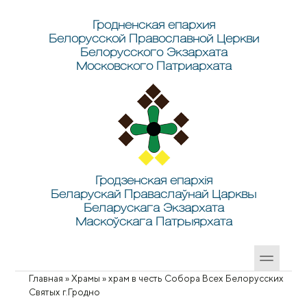
Перейти к основному содержанию
Skip to search
Гродненская епархия
Белорусской Православной Церкви
Белорусского Экзархата
Московского Патриархата
Гродзенская епархія
Беларускай Праваслаўнай Царквы
Беларускага Экзархата
Маскоўскага Патрыярхата
Главная
»
Храмы
»
храм в честь Собора Всех Белорусских
Вы здесь
Святых г.Гродно