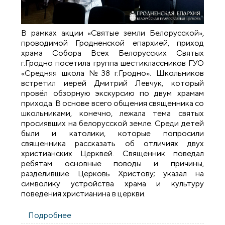
В рамках акции «Святые земли Белорусской»,
проводимой Гродненской епархией, приход
храма Собора Всех Белорусских Святых
г.Гродно посетила группа шестиклассников ГУО
«Средняя школа №38 г.Гродно». Школьников
встретил иерей Дмитрий Левчук, который
провёл обзорную экскурсию по двум храмам
прихода. В основе всего общения священника со
школьниками, конечно, лежала тема святых
просиявших на белорусской земле. Среди детей
были и католики, которые попросили
священника рассказать об отличиях двух
христианских Церквей. Священник поведал
ребятам основные поводы и причины,
разделившие Церковь Христову; указал на
символику устройства храма и культуру
поведения христианина в церкви.
Подробнее
о Школьники посетили храм Собора