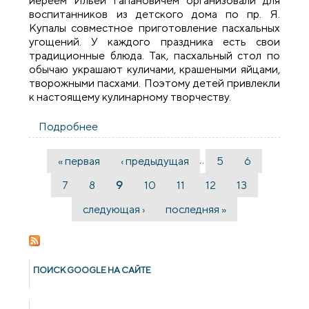
иереем Ильей Гапановичем организовали для
воспитанников из детского дома по пр. Я.
Купалы совместное приготовление пасхальных
угощений. У каждого праздника есть свои
традиционные блюда. Так, пасхальный стол по
обычаю украшают куличами, крашеными яйцами,
творожными пасхами. Поэтому детей привлекли
к настоящему кулинарному творчеству.
Подробнее
о Братчики подготовили пасхальные
украшения для воспитанников детского
дома
…
« первая
‹ предыдущая
5
6
Страницы
7
8
9
10
11
12
13
следующая ›
последняя »
ПОИСК GOОGLE НА САЙТЕ