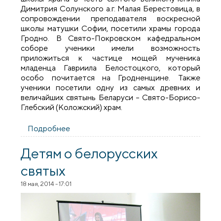
Димитрия Солунского а.г. Малая Берестовица, в
сопровождении преподавателя воскресной
школы матушки Софии, посетили храмы города
Гродно. В Свято-Покровском кафедральном
соборе ученики имели возможность
приложиться к частице мощей мученика
младенца Гавриила Белостоцкого, который
особо почитается на Гродненщине. Также
ученики посетили одну из самых древних и
величайших святынь Беларуси – Свято-Борисо-
Глебский (Коложский) храм.
Подробнее
о Учащиеся воскресной школы храма
деревни Малая Берестовица посетили
Гродно
Детям о белорусских
святых
18 мая, 2014 - 17:01