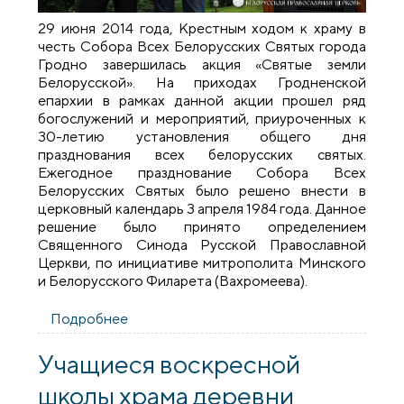
29 июня 2014 года, Крестным ходом к храму в
честь Собора Всех Белорусских Святых города
Гродно завершилась акция «Святые земли
Белорусской». На приходах Гродненской
епархии в рамках данной акции прошел ряд
богослужений и мероприятий, приуроченных к
30-летию установления общего дня
празднования всех белорусских святых.
Ежегодное празднование Собора Всех
Белорусских Святых было решено внести в
церковный календарь 3 апреля 1984 года. Данное
решение было принято определением
Священного Синода Русской Православной
Церкви, по инициативе митрополита Минского
и Белорусского Филарета (Вахромеева).
Подробнее
о Крестный ход к храму в честь Собора
Всех Белорусских Святых
Учащиеся воскресной
школы храма деревни