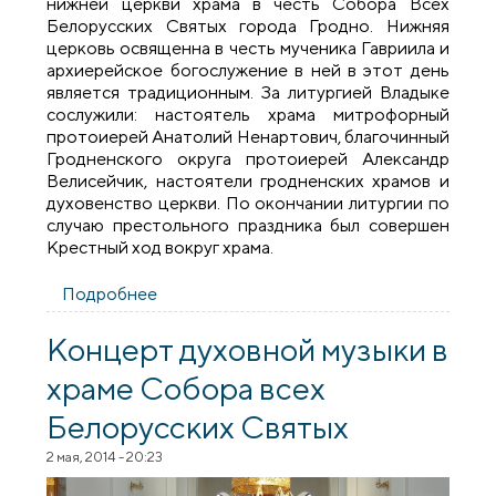
нижней церкви храма в честь Собора Всех
Белорусских Святых города Гродно. Нижняя
церковь освященна в честь мученика Гавриила и
архиерейское богослужение в ней в этот день
является традиционным. За литургией Владыке
сослужили: настоятель храма митрофорный
протоиерей Анатолий Ненартович, благочинный
Гродненского округа протоиерей Александр
Велисейчик, настоятели гродненских храмов и
духовенство церкви. По окончании литургии по
случаю престольного праздника был совершен
Крестный ход вокруг храма.
Подробнее
о Архиерейское богослужение в храме в
честь Собора Всех Белорусских Святых
Концерт духовной музыки в
храме Собора всех
Белорусских Святых
2 мая, 2014 - 20:23