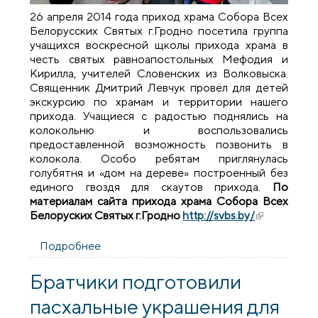
26 апреля 2014 года приход храма Собора Всех
Белорусских Святых г.Гродно посетила группа
учащихся воскресной щколы прихода храма в
честь святых равноапостольных Мефодия и
Кирилла, учителей Словенских из Волковыска.
Священник Дмитрий Левчук провёл для детей
экскурсию по храмам и территории нашего
прихода. Учащиеся с радостью поднялись на
колокольню и воспользовались
предоставленной возможность позвонить в
колокола. Особо ребятам приглянулась
голубятня и «дом на дереве» построенный без
единого гвоздя для скаутов прихода.
По
материалам сайта прихода храма Собора Всех
Белоруских Святых г.Гродно
http://svbs.by/
(внешняя
ссылка)
Подробнее
о Гости из Волковыска
Братчики подготовили
пасхальные украшения для