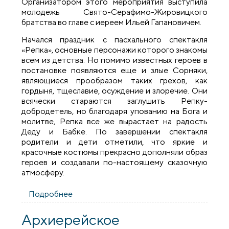
Организатором этого мероприятия выступила
молодежь Свято-Серафимо-Жировицкого
братства во главе с иереем Ильей Гапановичем.
Начался праздник с пасхального спектакля
«Репка», основные персонажи которого знакомы
всем из детства. Но помимо известных героев в
постановке появляются еще и злые Сорняки,
являющиеся прообразом таких грехов, как
гордыня, тщеславие, осуждение и злоречие. Они
всячески стараются заглушить Репку-
добродетель, но благодаря упованию на Бога и
молитве, Репка все же вырастает на радость
Деду и Бабке. По завершении спектакля
родители и дети отметили, что яркие и
красочные костюмы прекрасно дополняли образ
героев и создавали по-настоящему сказочную
атмосферу.
Подробнее
о Пасхальный праздник для детей-
инвалидов
Архиерейское