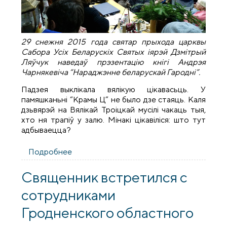
29 снежня 2015 года cвятар прыхода царквы
Сабора Усіх Беларускіх Святых іярэй Дзмітрый
Ляўчук наведаў прэзентацію кнігі Андрэя
Чарнякевіча “Нараджэнне беларускай Гародні”.
Падзея выклікала вялікую цікавасьць. У
памяшканьні “Крамы Ц” не было дзе стаяць. Каля
дзьвярэй на Вялікай Троіцкай мусілі чакаць тыя,
хто ня трапіў у залю. Мінакі цікавіліся: што тут
адбываецца?
Подробнее
о Святар наведаў прэзентацію кнігі
Андрэя Чарнякевіча «Нараджэнне
беларускай Гародні»
Священник встретился с
сотрудниками
Гродненского областного