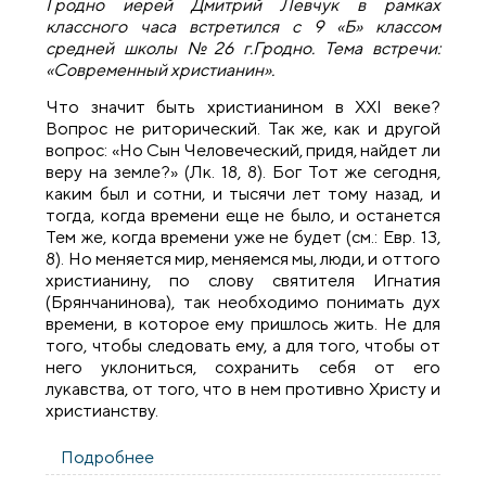
Гродно иерей Дмитрий Левчук в рамках
классного часа встретился с 9 «Б» классом
средней школы №26 г.Гродно. Тема встречи:
«Современный христианин».
Что значит быть христианином в XXI веке?
Вопрос не риторический. Так же, как и другой
вопрос: «Но Сын Человеческий, придя, найдет ли
веру на земле?» (Лк. 18, 8). Бог Тот же сегодня,
каким был и сотни, и тысячи лет тому назад, и
тогда, когда времени еще не было, и останется
Тем же, когда времени уже не будет (см.: Евр. 13,
8). Но меняется мир, меняемся мы, люди, и оттого
христианину, по слову святителя Игнатия
(Брянчанинова), так необходимо понимать дух
времени, в которое ему пришлось жить. Не для
того, чтобы следовать ему, а для того, чтобы от
него уклониться, сохранить себя от его
лукавства, от того, что в нем противно Христу и
христианству.
Подробнее
о Священник встретился с учащимимся
школы №26 города Гродно