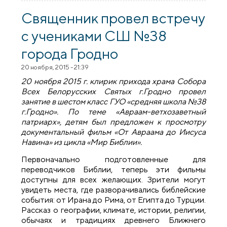
Белорусских Святых города Гродно
провел конкурс детских рисунков «Наш
Священник провел встречу
храм»
с учениками СШ №38
города Гродно
20 ноября, 2015 - 21:39
20 ноября 2015 г. клирик прихода храма Собора
Всех Белорусских Святых г.Гродно провел
занятие в шестом класс ГУО «средняя школа №38
г.Гродно». По теме «Авраам-ветхозаветный
патриарх», детям был предложен к просмотру
документальный фильм «От Авраама до Иисуса
Навина» из цикла «Мир Библии».
Первоначально подготовленные для
переводчиков Библии, теперь эти фильмы
доступны для всех желающих. Зрители могут
увидеть места, где разворачивались библейские
события: от Ирана до Рима, от Египта до Турции.
Рассказ о географии, климате, истории, религии,
обычаях и традициях древнего Ближнего