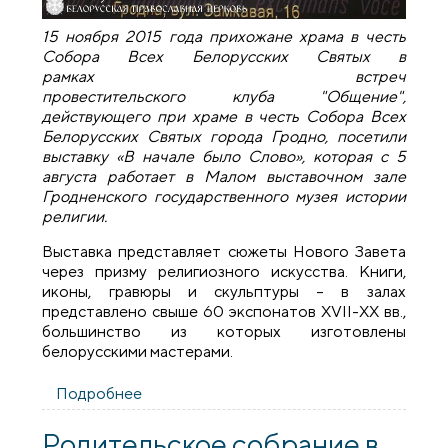
15
ноября
2015
года
прихожане
храма
в
честь
Собора
Всех
Белорусских
Святых
в
рамках
встреч
провестительского
клуба
"Общение",
действующего при храме в честь Собора Всех
Белорусских Святых города Гродно,
посетили
выставку
«В
начале
было
Слово»,
которая
с 5
августа
работает
в
Малом
выставочном
зале
Гродненского
государственного
музея
истории
религии
.
Выставка
представляет
сюжеты
Нового
Завета
через
призму
религиозного
искусства
.
Книги
,
иконы
,
гравюры
и
скульптуры
– в
залах
представлено
свыше
60
экспонатов
XVII-XX
вв.,
большинство
из
которых
изготовлены
белорусскими
мастерами
.
Подробнее
о Члены просветительского клуба
"Общение" посетили выставку «В начале
было Слово»
Родительское собрание в