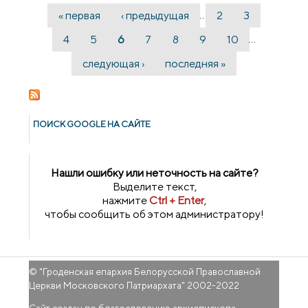
христианских ценностей
…
« первая
‹ предыдущая
2
3
Страницы
…
4
5
6
7
8
9
10
следующая ›
последняя »
ПОИСК GOОGLE НА САЙТЕ
Нашли ошибку или неточность на сайте?
Выделите текст,
нажмите
Ctrl + Enter
,
чтобы сообщить об этом администратору!
© "
Гроденская епархия Белорусской Православной
Церкви Московского Патриархата
" 2002-2022
Сайт создан по благословению архиепископа