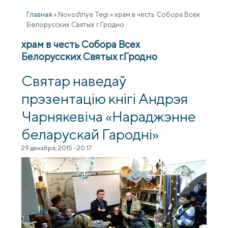
Главная
»
Novostnye Tegi
»
храм в честь Собора Всех
Белорусских Святых г.Гродно
храм в честь Собора Всех
Белорусских Святых г.Гродно
Святар наведаў
прэзентацію кнігі Андрэя
Чарнякевіча «Нараджэнне
беларускай Гародні»
29 декабря, 2015 - 20:17