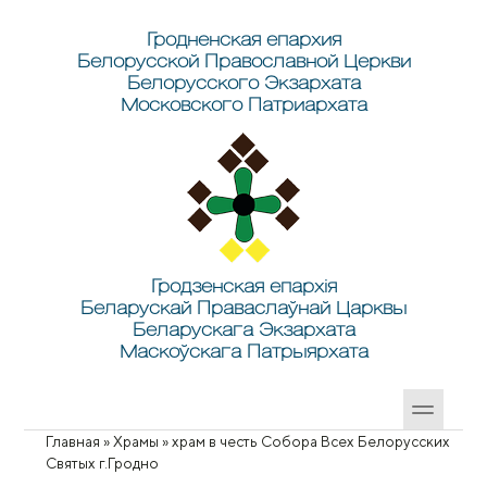
Перейти к основному содержанию
Skip to search
Гродненская епархия
Белорусской Православной Церкви
Белорусского Экзархата
Московского Патриархата
Гродзенская епархія
Беларускай Праваслаўнай Царквы
Беларускага Экзархата
Маскоўскага Патрыярхата
Главная
»
Храмы
»
храм в честь Собора Всех Белорусских
Вы здесь
Святых г.Гродно