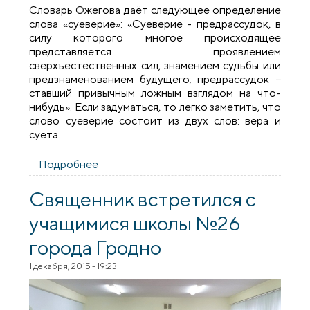
Словарь Ожегова даёт следующее определение
слова «суеверие»: «Суеверие - предрассудок, в
силу которого многое происходящее
представляется проявлением
сверхъестественных сил, знамением судьбы или
предзнаменованием будущего; предрассудок −
ставший привычным ложным взглядом на что-
нибудь». Если задуматься, то легко заметить, что
слово суеверие состоит из двух слов: вера и
суета.
Подробнее
о Священник встретился с
сотрудниками Гродненского областного
клинического центра «Фтизиатрия»
Священник встретился с
учащимися школы №26
города Гродно
1 декабря, 2015 - 19:23