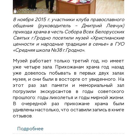
8 ноября 2015 г. участники клуба православного
общения (руководитель – Дмитрий Левчук)
прихода храма в честь Собора Всех Белорусских
Святых г.Гродно посетили музей «Христианские
ценности и народные традиции в семье» в ГУО
«Средняя школа №38 г.Гродно».
Музей работает только третий год, но имеет
уже четыре зала. Прихожанам храма год назад
уже довелось побывать в первых двух залах
музея, и они были в восторге от увиденного. На
этот раз зал памяти и мемориальный зал
погрузили экскурсантов в годы советского
прошлого: годы лихолетья и годы мирной жизни.
В очередной раз прихожане храма были
удивлены настолько, что оставили запись в книге
отзывов.
Подробнее
о Прихожане храма Собора Всех
Белорусских Святых посетили музей