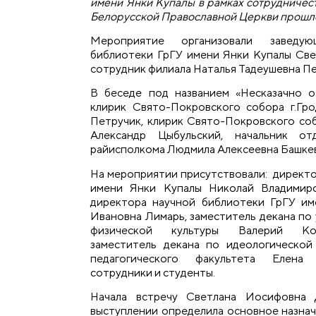
имени Янки Купалы в рамках сотрудничес
Белорусской Православной Церкви прошл
Мероприятие организовали заведу
библиотеки ГрГУ имени Янки Купалы Св
сотрудник филиала Наталья Тадеушевна П
В беседе под названием «Несказачно о
клирик Свято-Покровского собора г.Гр
Петручик, клирик Свято-Покровского со
Александр Цыбульский, начальник о
райисполкома Людмила Алексеевна Башкев
На мероприятии присутствовали: директо
имени Янки Купалы Николай Владимиро
директора научной библиотеки ГрГУ и
Ивановна Лимарь, заместитель декана по
физической культуры Валерий Кон
заместитель декана по идеологической
педагогического факультета Елена 
сотрудники и студенты.
Начала встречу Светлана Иосифовна 
выступлении определила основное назначе