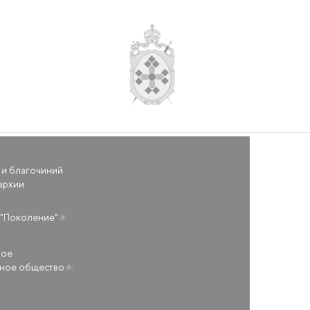
 и благочиний
архии
(внешняя ссылка)
"Поколение"
кое
ьное общество
(внешняя ссылка)