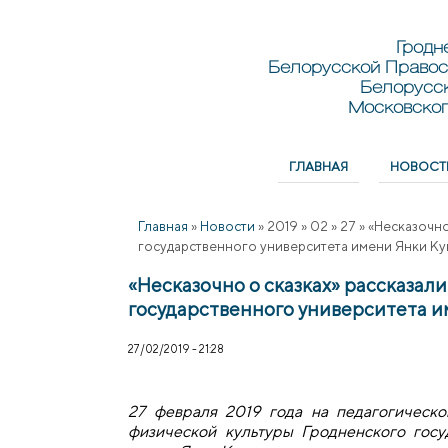
Перейти к основному содержанию
Skip to search
Гродн
Белорусской Правос
Белорусс
Московског
ГЛАВНАЯ
НОВОСТ
Главное меню
Главная
»
Новости
»
2019
»
02
»
27
»
«Несказочно
государственного университета имени Янки К
«Несказочно о сказках» рассказал
государственного университета 
27/02/2019 - 21:28
27 февраля 2019 года на педагогическо
физической культуры Гродненского госу