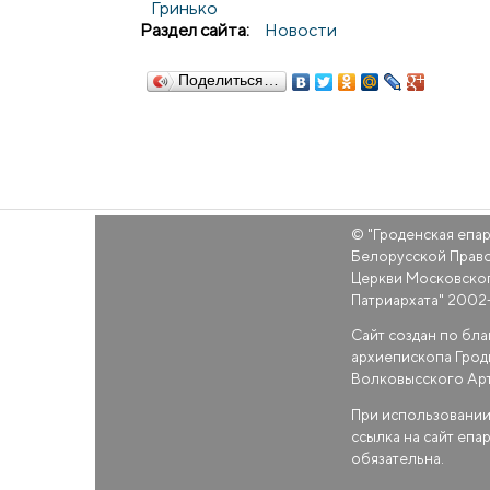
Гринько
Раздел сайта:
Новости
Поделиться…
© "
Гроденская епа
Белорусской Прав
Церкви Московско
Патриархата
" 2002
Сайт создан по бл
архиепископа Грод
Волковысского Ар
При использовании
ссылка на сайт епа
обязательна.