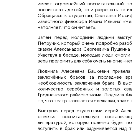
имеют огромнейший воспитательный по
воспитывать детей, но и разрешать те и
Обращаясь к студентам, Светлана Иоси
известного философа Ивана Ильина: «Чел
наполняет, что он читает».
Затем перед молодыми людьми высту
Петручик, который очень подробно разоб
сказки Алексанадра Сергеевича Пушкина 
Участвуя в беседе, молодые люди смогли
веры преломить для себя очень многие «не
Людмила Алесеевна Башкевич привела 
заключённых браков за последнее вр
необходимость заключения брака. В вы
количество серебряных и золотых св
Гродненского райисполкома. Людмила Але
то, что театр начинается с вешалки, а зак
Выступая перед студентами иерей Алек
отметил воспитательную составляю
литературой, которую полезно будет по
вступить в брак или задумывается над т