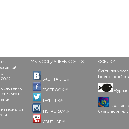
рхия
МЫ В СОЦИАЛЬНЫХ СЕТЯХ
ССЫЛКИ
ославной
Сайты приходов
го
(внешняя ссылка)
Гродненской еп
-2022
ВКОНТАКТЕ
(внешняя ссылка)
агословению
FACEBOOK
Журнал 
ненского и
(внешняя ссылка)
темия.
TWITTER
Гродненс
(внешняя ссылка)
 материалов
благотворител
INSTAGRAM
рхии
(внешняя ссылка)
YOUTUBE