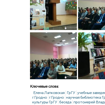
Ключевые слова:
Елена Лапковская
ГрГУ
учебные заведе
г.Гродно
г.Гродно
научная библиотека Г
культуры ГрГУ
беседа
протоиерей Влад