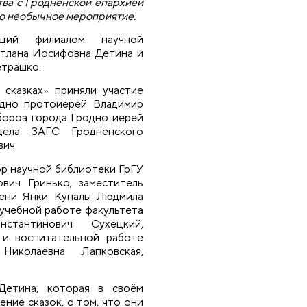
тва с Гродненской епархией
о необычное мероприятие.
ющий филиалом научной
етлана Иосифовна Детина и
етрашко.
 сказках» приняли участие
одно протоиерей Владимир
бороа города Гродно иерей
тдела ЗАГС Гродненского
ич.
р научной библиотеки ГрГУ
вич Гринько, заместитель
мени Янки Купалы Людмила
 учебной работе факультета
стантинович Сухецкий,
 и воспитательной работе
Николаевна Лапковская,
Детина, которая в своём
ние сказок, о том, что они