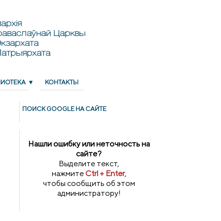
архія
раваслаўнай Царквы
кзархата
Патрыярхата
ЛИОТЕКА
КОНТАКТЫ
ПОИСК GOОGLE НА САЙТЕ
Нашли ошибку или неточность на
сайте?
Выделите текст,
нажмите
Ctrl + Enter
,
чтобы сообщить об этом
администратору!