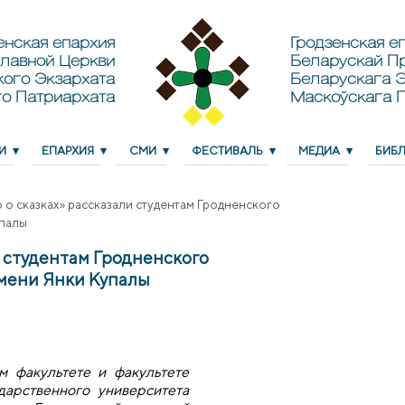
енская епархия
Гродзенская еп
лавной Церкви
Беларускай П
кого Экзархата
Беларускага Э
о Патриархата
Маскоўскага 
И
ЕПАРХИЯ
СМИ
ФЕСТИВАЛЬ
МЕДИА
БИБ
 о сказках» рассказали студентам Гродненского
упалы
и студентам Гродненского
имени Янки Купалы
м факультете и факультете
дарственного университета