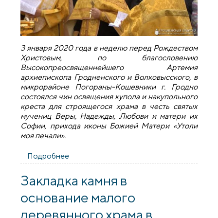
3 января 2020 года в неделю перед Рождеством
Христовым, по благословению
Высокопреосвященнейшего Артемия
архиепископа Гродненского и Волковысского, в
микрорайоне Погораны-Кошевники г. Гродно
состоялся чин освящения купола и накупольного
креста для строящегося храма в честь святых
мучениц Веры, Надежды, Любови и матери их
Софии, прихода иконы Божией Матери «Утоли
моя печали».
Подробнее
о Освящение купола и накупольного
креста для строящегося храма в
микрорайоне Погораны
Закладка камня в
основание малого
деревянного храма в