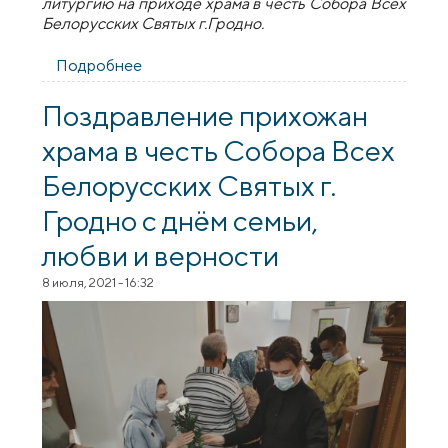
литургию на приходе храма в честь Собора Всех
Белорусских Святых г.Гродно.
Подробнее
о Архиепископ Артемий совершил
литургию на приходе храма в честь
Собора Всех Белорусских
Поздравление прихожан
Святых г.Гродно
храма в честь Собора Всех
Белорусских Святых г.
Гродно с днём семьи,
любви и верности
8 июля, 2021 - 16:32