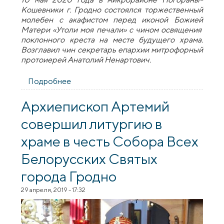
Кошевники г. Гродно состоялся торжественный
молебен с акафистом перед иконой Божией
Матери «Утоли моя печали» с чином освящения
поклонного креста на месте будущего храма.
Возглавил чин секретарь епархии митрофорный
протоиерей Анатолий Ненартович.
Подробнее
о Освящение поклонного креста на
месте строительства храма в честь
иконы Богородицы «Утоли моя печали»
Архиепископ Артемий
совершил литургию в
храме в честь Собора Всех
Белорусских Святых
города Гродно
29 апреля, 2019 - 17:32