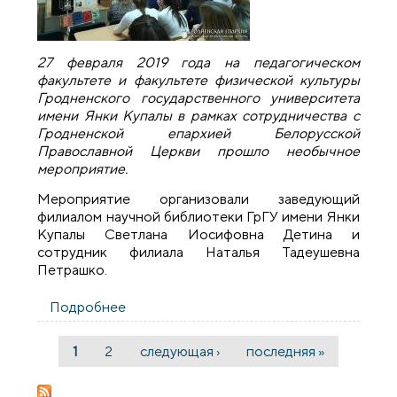
27 февраля 2019 года на педагогическом
факультете и факультете физической культуры
Гродненского государственного университета
имени Янки Купалы в рамках сотрудничества с
Гродненской епархией Белорусской
Православной Церкви прошло необычное
мероприятие.
Мероприятие организовали заведующий
филиалом научной библиотеки ГрГУ имени Янки
Купалы Светлана Иосифовна Детина и
сотрудник филиала Наталья Тадеушевна
Петрашко.
Подробнее
о «Несказочно о сказках» рассказали
студентам Гродненского
государственного университета имени
1
2
следующая ›
последняя »
Страницы
Янки Купалы