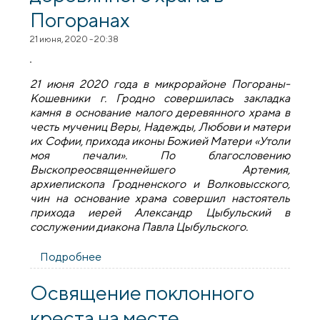
Погоранах
21 июня, 2020 - 20:38
21 июня 2020 года в микрорайоне Погораны-
Кошевники г. Гродно совершилась закладка
камня в основание малого деревянного храма в
честь мучениц Веры, Надежды, Любови и матери
их Софии, прихода иконы Божией Матери «Утоли
моя печали». По благословению
Выскопреосвященнейшего Артемия,
архиепископа Гродненского и Волковысского,
чин на основание храма совершил настоятель
прихода иерей Александр Цыбульский в
сослужении диакона Павла Цыбульского.
Подробнее
о Закладка камня в основание малого
деревянного храма в Погоранах
Освящение поклонного
креста на месте