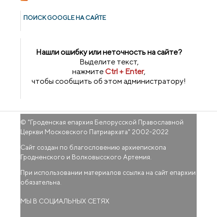
ПОИСК GOОGLE НА САЙТЕ
Нашли ошибку или неточность на сайте?
Выделите текст,
нажмите
Ctrl + Enter
,
чтобы сообщить об этом администратору!
© "
Гроденская епархия Белорусской Православной
Церкви Московского Патриархата
" 2002-2022
Сайт создан по благословению архиепископа
Гродненского и Волковысского Артемия.
При использовании материалов ссылка на сайт епархии
обязательна.
МЫ В СОЦИАЛЬНЫХ СЕТЯХ