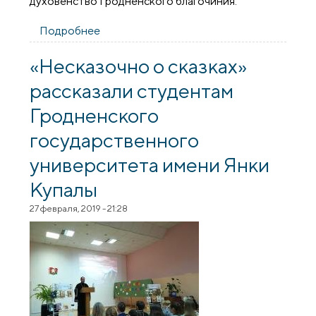
духовенство Гродненского благочиния.
Подробнее
о Архиепископ Артемий совершил
литургию в храме в честь Собора Всех
Белорусских Святых города Гродно
«Несказочно о сказках»
рассказали студентам
Гродненского
государственного
университета имени Янки
Купалы
27 февраля, 2019 - 21:28