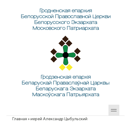
Перейти к основному содержанию
Skip to search
Гродненская епархия
Белорусской Православной Церкви
Белорусского Экзархата
Московского Патриархата
Гродзенская епархія
Беларускай Праваслаўнай Царквы
Беларускага Экзархата
Маскоўскага Патрыярхата
Главная
»
иерей Александр Цыбульский
Вы здесь