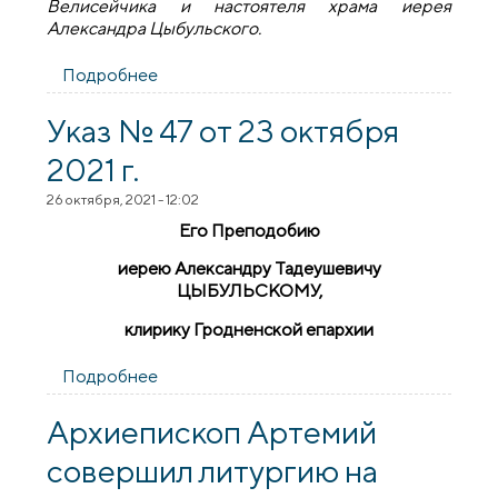
Велисейчика и настоятеля храма иерея
Александра Цыбульского.
Подробнее
о Приходское собрание состоялось в
гродненском приходе храма иконы
Божией Матери «Утоли моя печали»
Указ № 47 от 23 октября
2021 г.
26 октября, 2021 - 12:02
Его Преподобию
иерею Александру Тадеушевичу
ЦЫБУЛЬСКОМУ,
клирику Гродненской епархии
Подробнее
о Указ № 47 от 23 октября 2021 г.
Архиепископ Артемий
совершил литургию на