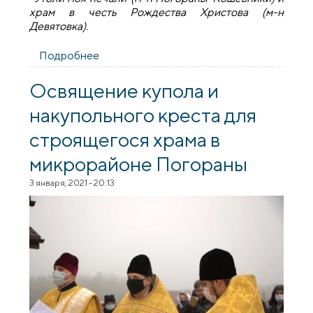
храм в честь Рождества Христова (м-н
Девятовка).
Подробнее
о Епископ Антоний посетил
гродненские храмы в микрорайонах
"Барановичи", "Погораны-Кошевники" и
Освящение купола и
"Девятовка"
накупольного креста для
строящегося храма в
микрорайоне Погораны
3 января, 2021 - 20:13