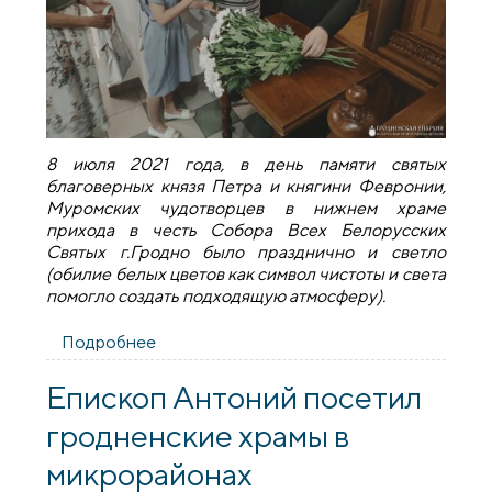
8 июля 2021 года, в день памяти святых
благоверных князя Петра и княгини Февронии,
Муромских чудотворцев в нижнем храме
прихода в честь Собора Всех Белорусских
Святых г.Гродно было празднично и светло
(обилие белых цветов как символ чистоты и света
помогло создать подходящую атмосферу).
Подробнее
о Поздравление прихожан храма в честь
Собора Всех Белорусских Святых г.
Гродно с днём семьи, любви и верности
Епископ Антоний посетил
гродненские храмы в
микрорайонах