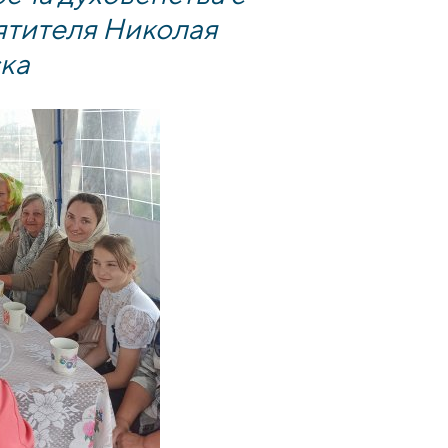
ятителя Николая
ска