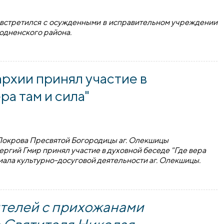
б встретился с осужденными в исправительном учреждении
родненского района.
тил исправительное учреждение открытого типа в деревне 
рхии принял участие в
ра там и сила"
а Покрова Пресвятой Богородицы аг. Олекшицы
ргий Гмир принял участие в духовной беседе "Где вера
лиала культурно-досуговой деятельности аг. Олекшицы.
 принял участие в духовной беседе "Где вера там и сила"
телей с прихожанами
а Святителя Николая