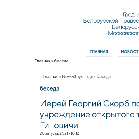
Перейти к основному содержанию
Skip to search
Гродн
Белорусской Правос
Белорусс
Московског
ГЛАВНАЯ
НОВОСТ
Главное меню
Главная
»
беседа
Вы здесь
Главная
»
Novostnye Tegi
»
беседа
беседа
Иерей Георгий Скорб п
учреждение открытого т
Гиновичи
20 августа, 2021 - 10:12