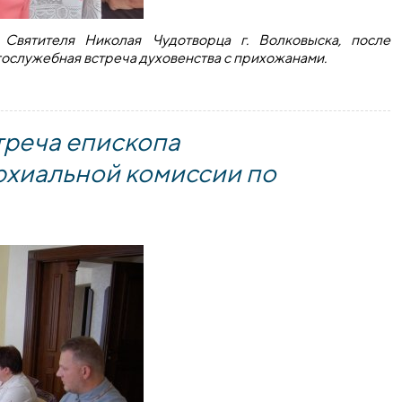
Святителя Николая Чудотворца г. Волковыска, после
гослужебная встреча духовенства с прихожанами.
духовенства с прихожанами храма Святителя Николая Чудот
треча епископа
рхиальной комиссии по