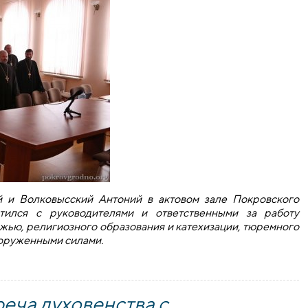
й и Волковысский Антоний в актовом зале Покровского
етился с руководителями и ответственными за работу
жью, религиозного образования и катехизации, тюремного
ооруженными силами.
Покровском соборе ряд встреч с сотрудниками епархиальных
еча духовенства с