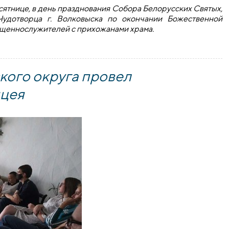
есятнице, в день празднования Собора Белорусских Святых,
Чудотворца г. Волковыска по окончании Божественной
ященнослужителей с прихожанами храма.
 с прихожанами храма на приходе храма Святителя Николая
ого округа провел
ицея