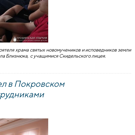
тоятеля храма святых новомучеников и исповедников земли
ла Близнюка, с учащимися Скидельского лицея.
округа провел встречу с учащимися лицея
ел в Покровском
отрудниками