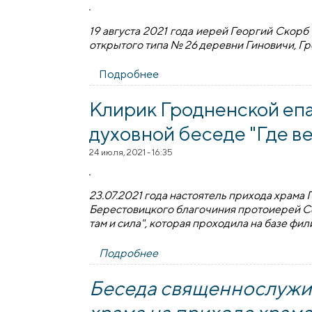
19 августа 2021 года иерей Георгий Скор
открытого типа № 26 деревни Гиновичи, Г
Подробнее
о Иерей Георгий Скорб посе
Клирик Гродненской епа
духовной беседе "Где ве
24 июля, 2021 - 16:35
23.07.2021 года настоятель прихода храм
Берестовицкого благочиния протоиерей Се
там и сила", которая проходила на базе фи
Подробнее
о Клирик Гродненской епархии
Беседа священнослужи
храма на приходе храм