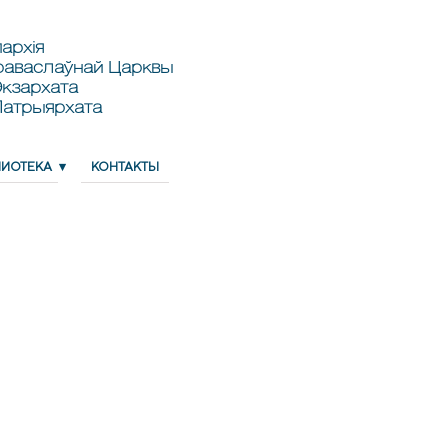
архія
раваслаўнай Царквы
кзархата
Патрыярхата
ЛИОТЕКА
КОНТАКТЫ