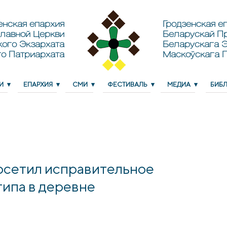
енская епархия
Гродзенская еп
лавной Церкви
Беларускай П
кого Экзархата
Беларускага Э
о Патриархата
Маскоўскага 
И
ЕПАРХИЯ
СМИ
ФЕСТИВАЛЬ
МЕДИА
БИБ
осетил исправительное
ипа в деревне