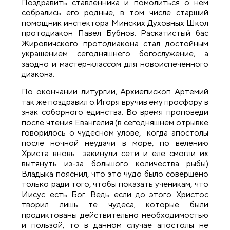
Поздравить ставленника и помолиться о нем
собрались его родные, в том числе старший
помощник инспектора Минских Духовных Школ
протодиакон Павел Бубнов. Раскатистый бас
Жировичского протодиакона стал достойным
украшением сегодняшнего богослужение, а
заодно и мастер-классом для новоиспеченного
диакона.
По окончании литургии, Архиепископ Артемий
так же поздравил о.Игоря вручив ему просфору в
знак соборного единства. Во время проповеди
после чтения Евангелия (в сегодняшнем отрывке
говорилось о чудесном улове, когда апостолы
после ночной неудачи в море, по велению
Христа вновь закинули сети и еле смогли их
вытянуть из-за большого количества рыбы)
Владыка пояснил, что это чудо было совершено
только ради того, чтобы показать ученикам, что
Иисус есть Бог. Ведь если до этого Христос
творил лишь те чудеса, которые были
продиктованы действительно необходимостью
и пользой, то в данном случае апостолы не