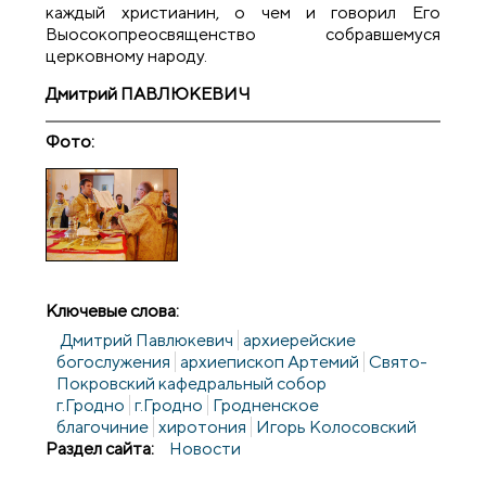
каждый христианин, о чем и говорил Его
Выосокопреосвященство собравшемуся
церковному народу.
Дмитрий ПАВЛЮКЕВИЧ
Фото:
Ключевые слова:
Дмитрий Павлюкевич
архиерейские
богослужения
архиепископ Артемий
Свято-
Покровский кафедральный собор
г.Гродно
г.Гродно
Гродненское
благочиние
хиротония
Игорь Колосовский
Раздел сайта:
Новости