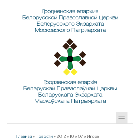
Перейти к основному содержанию
Skip to search
Гродненская епархия
Белорусской Православной Церкви
Белорусского Экзархата
Московского Патриархата
Гродзенская епархія
Беларускай Праваслаўнай Царквы
Беларускага Экзархата
Маскоўскага Патрыярхата
Главная
»
Новости
»
2012
»
10
»
07
»
Игорь