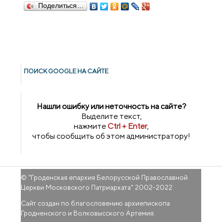
Поделиться…
ПОИСК GOОGLE НА САЙТЕ
Нашли ошибку или неточность на сайте?
Выделите текст,
нажмите
Ctrl + Enter
,
чтобы сообщить об этом администратору!
© "
Гроденская епархия Белорусской Православной
Церкви Московского Патриархата
" 2002-2022
Сайт создан по благословению архиепископа
Гродненского и Волковысского Артемия.