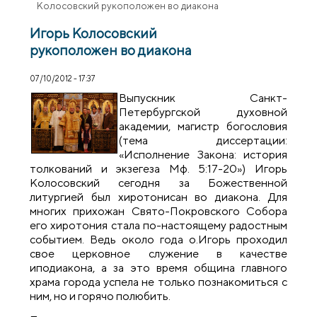
Колосовский рукоположен во диакона
Игорь Колосовский
рукоположен во диакона
07/10/2012 - 17:37
Выпускник Санкт-
Петербургской духовной
академии, магистр богословия
(тема диссертации:
«Исполнение Закона: история
толкований и экзегеза Мф. 5:17-20») Игорь
Колосовский сегодня за Божественной
литургией был хиротонисан во диакона. Для
многих прихожан Свято-Покровского Собора
его хиротония стала по-настоящему радостным
событием. Ведь около года о.Игорь проходил
свое церковное служение в качестве
иподиакона, а за это время община главного
храма города успела не только познакомиться с
ним, но и горячо полюбить.