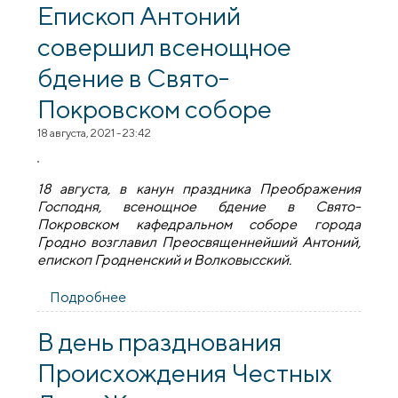
Епископ Антоний
совершил всенощное
бдение в Свято-
Покровском соборе
18 августа, 2021 - 23:42
18 августа, в канун праздника Преображения
Господня, всенощное бдение в Свято-
Покровском кафедральном соборе города
Гродно возглавил Преосвященнейший Антоний,
епископ Гродненский и Волковысский.
Подробнее
о В канун праздника Преображения
Господня Епископ Антоний совершил
всенощное бдение в Свято-Покровском
В день празднования
соборе
Происхождения Честных