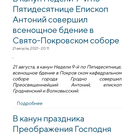
крэпасці
Пятидесятнице Епископ
Антоний совершил
всенощное бдение в
Свято-Покровском соборе
21 августа, 2021 - 20:11
21 августа, в канун Недели 9-й по Пятидесятнице,
всенощное бдение в Покров ском кафедральном
соборе города Гродно совершил
Преосвященнейший Антоний, епископ
Гродненский и Волковысский.
Подробнее
о В канун Недели 9-й по Пятидесятнице
Епископ Антоний совершил всенощное
бдение в Свято-Покровском соборе
В канун праздника
Преображения Господня