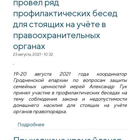
провёл ряд
профилактических бесед
для стоящих на учёте в
правоохранительных
органах
23 августа, 2021 - 10:32
19-20 августа 2021 года координатор
Гродненской епархии по вопросам защиты
семейных ценностей иерей Александр Гук
принял участие в профилактических беседах на
тему соблюдения закона и недопустимости
домашнего насилия для стоящих на учёте
органов правопорядка.
Подробнее
о Иерей Александр Гук провёл ряд
профилактических бесед для стоящих на
учёте в правоохранительных органах
Прыхаджане храма ў гонар