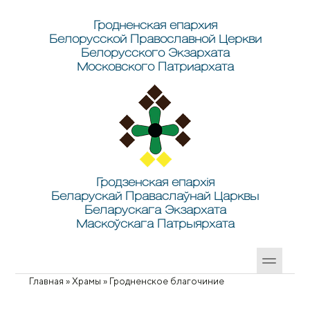
Перейти к основному содержанию
Skip to search
Гродненская епархия
Белорусской Православной Церкви
Белорусского Экзархата
Московского Патриархата
Гродзенская епархія
Беларускай Праваслаўнай Царквы
Беларускага Экзархата
Маскоўскага Патрыярхата
Главная
»
Храмы
»
Гродненское благочиние
Вы здесь