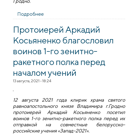
Гродно.
Подробнее
о В день празднования Происхождения
Честных Древ Животворящего Креста
Господня епископ Антоний совершил
Протоиерей Аркадий
Божественную литургию в Покровском
Косьяненко благословил
соборе города Гродно
воинов 1-го зенитно-
ракетного полка перед
началом учений
13 августа, 2021 - 18:24
12 августа 2021 года клирик храма святого
равноапостольного князя Владимира г.Гродно
протоиерей Аркадий Косьяненко посетил
воинов 1-го зенитно-ракетного полка перед их
отправкой на совместные белорусско-
российские учения «Запад-2021».