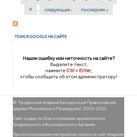
Страницы
епископ Гродненский и Волковысский
Антоний
…
9
следующая ›
последняя »
ПОИСК GOОGLE НА САЙТЕ
Нашли ошибку или неточность на сайте?
Выделите текст,
нажмите
Ctrl + Enter
,
чтобы сообщить об этом администратору!
© "
Гроденская епархия Белорусской Православной
Церкви Московского Патриархата
" 2002-2022
Сайт создан по благословению архиепископа
Гродненского и Волковысского Артемия.
При использовании материалов ссылка на сайт епархии