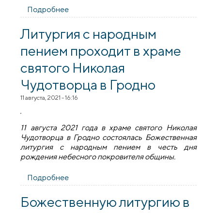
Подробнее
о Протоиерей Аркадий Косьяненко
благословил воинов 1-го зенитно-
ракетного полка перед началом учений
Литургия с народным
пением проходит в храме
святого Николая
Чудотворца в Гродно
11 августа, 2021 - 16:16
11 августа 2021 года в храме святого Николая
Чудотворца в Гродно состоялась Божественная
литургия с народным пением в честь дня
рождения небесного покровителя общины.
Подробнее
о Литургия с народным пением проходит
в храме святого Николая Чудотворца в
Гродно
Божественную литургию в