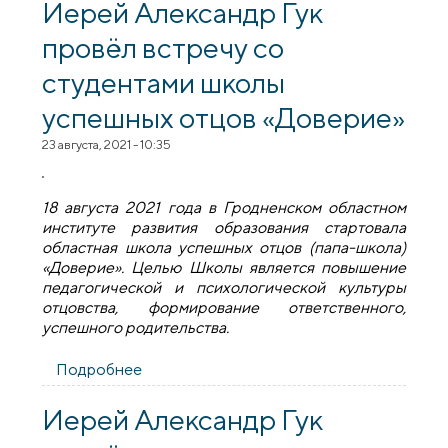
Серафима Жировичского
Иерей Александр Гук
провёл встречу со
студентами школы
успешных отцов «Доверие»
23 августа, 2021 - 10:35
18 августа 2021 года в Гродненском областном
институте развития образования стартовала
областная школа успешных отцов (папа-школа)
«Доверие». Целью Школы является повышение
педагогической и психологической культуры
отцовства, формирование ответственного,
успешного родительства.
Подробнее
о Иерей Александр Гук провёл встречу
со студентами школы успешных отцов
«Доверие»
Иерей Александр Гук