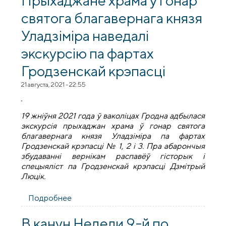
святога благавернага князя
Уладзiмiра наведалі
экскурсію па фартах
Гродзенскай крэпасці
21 августа, 2021 - 22:55
19 жніўня 2021 года ў ваколіцах Гродна адбылася
экскурсія прыхаджан храма ў гонар святога
благавернага князя Уладзiмiра па фартах
Гродзенскай крэпасці № 1, 2 і 3. Пра абарончыя
збудаванні вернiкам распавёў гісторык і
спецыяліст па Гродзенскай крэпасці Дзмітрый
Люцік.
Подробнее
о Прыхаджане храма ў гонар святога
благавернага князя Уладзiмiра наведалі
экскурсію па фартах Гродзенскай
В канун Недели 9-й по